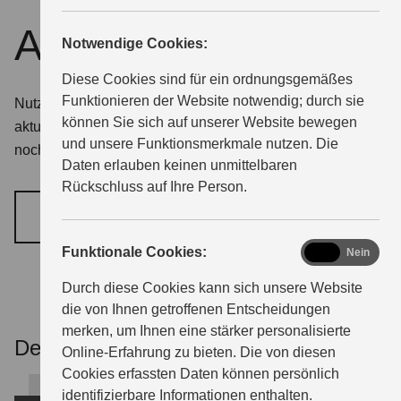
Aktuelle Angebote
Notwendige Cookies:
ÜBER UNS
Diese Cookies sind für ein ordnungsgemäßes
Funktionieren der Website notwendig; durch sie
Nutzen Sie die Gunst der Stunde. Hier finden Sie
können Sie sich auf unserer Website bewegen
aktuelle Angebote, die Ihren neuen Suzuki finanziell
und unsere Funktionsmerkmale nutzen. Die
noch attraktiver machen.
Daten erlauben keinen unmittelbaren
Rückschluss auf Ihre Person.
BERATUNG VEREINBAREN
functional
Funktionale Cookies:
Ja
Nein
Durch diese Cookies kann sich unsere Website
die von Ihnen getroffenen Entscheidungen
merken, um Ihnen eine stärker personalisierte
Der e VITARA.
Online-Erfahrung zu bieten. Die von diesen
Cookies erfassten Daten können persönlich
identifizierbare Informationen enthalten.