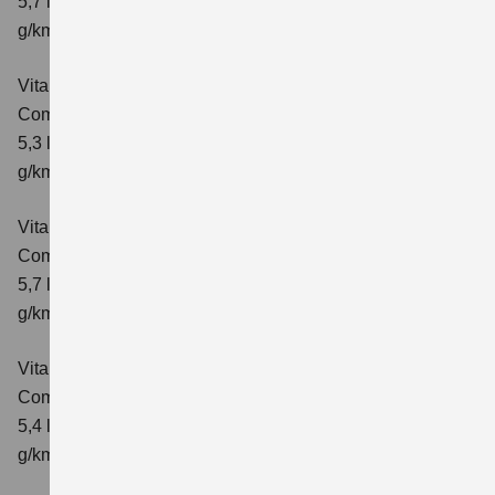
5,7 l/100 km; kombinierter Wert der CO₂-Emission: 129
g/km; CO₂-Klasse: D
Vitara 1.4 BOOSTERJET HYBRID
Comfort+
Verbrauchswerte: kombinierter Energieverbrauch
5,3 l/100km; kombinierter Wert der CO₂-Emission: 120
g/km; CO₂-Klasse: D
Vitara 1.4 BOOSTERJET HYBRID AT
Comfort+
Verbrauchswerte: kombinierter Energieverbrauch
5,7 l/100km; kombinierter Wert der CO₂-Emission: 130
g/km; CO₂-Klasse: D
Vitara 1.4 BOOSTERJET HYBRID ALLGRIP
Comfort
Verbrauchswerte: kombinierter Energieverbrauch
5,4 l/100km; kombinierter Wert der CO₂-Emission: 129
g/km; CO₂-Klasse: D