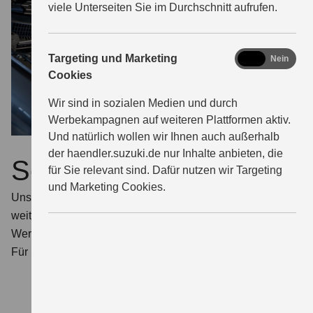
viele Unterseiten Sie im Durchschnitt aufrufen.
marketing
Targeting und Marketing
Ja
Nein
Cookies
Wir sind in sozialen Medien und durch
Werbekampagnen auf weiteren Plattformen aktiv.
Und natürlich wollen wir Ihnen auch außerhalb
der haendler.suzuki.de nur Inhalte anbieten, die
Service
für Sie relevant sind. Dafür nutzen wir Targeting
und Marketing Cookies.
Unser Personal wird kontinuierlich für alle Suzuki Modelle
weitergebildet und nutzt spezielle Suzuki spezifische
Werkzeuge.
Für Sie heißt das: mehr Sicherheit.