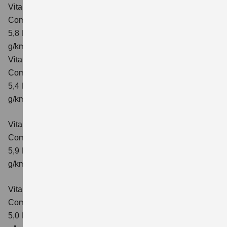
Vitara 1.4 BOOSTERJET HYBRID ALLGRIP AT
Comfort
Verbrauchswerte: kombinierter Energieverbrauch
5,8 l/100 km; kombinierter Wert der CO₂-Emission: 137
g/km; CO₂-Klasse: E
Vitara 1.4 BOOSTERJET HYBRID ALLGRIP
Comfort+ Verbrauchswerte: kombinierter Energieverbrauch
5,4 l/100km; kombinierter Wert der CO₂-Emission: 129
g/km; CO₂-Klasse: D
Vitara 1.4 BOOSTERJET HYBRID ALLGRIP AT
Comfort+
Verbrauchswerte: kombinierter Energieverbrauch
5,9 l/100 km; kombinierter Wert der CO₂-Emission: 138
g/km; CO₂-Klasse: E
Vitara 1.5 DUALJET HYBRID AGS
Comfort
Verbrauchswerte: kombinierter Energieverbrauch
5,0 l/100km; kombinierter Wert der CO₂-Emission: 113