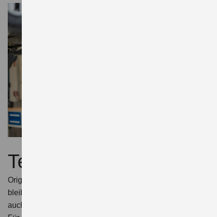
Teile
Originalteile sorgen dafür, dass Ihr Suzuki 100 % Suzuki
bleibt. Für eine gleichbleibend hohe Fahrzeugqualität,
auch über viele Jahre hinweg.