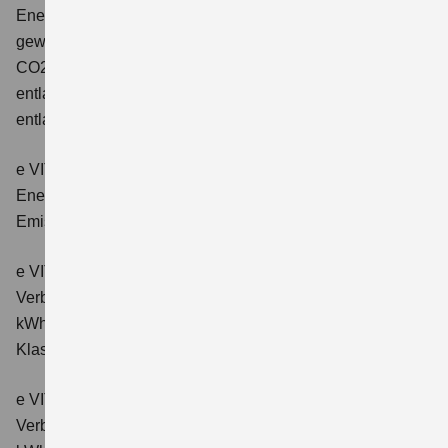
Energieverbrauch: 17,1kWh/100km plus 1,0 l/100 km;
gewichtet kombinierter Wert der CO2-Emission: 22 g/km;
CO2-Klasse: B; kombinierter Kraftstoffverbrauch bei
entladener Batterie: 6,6 l/100km; CO2-Klasse (bei
entladener Batterie): E.
e VITARA eAxle Club (49 kWh-Batterie)
Verbrauchswerte:
Energieverbrauch kombiniert: 14,9 kWh/100km; CO₂-
Emissionen kombiniert: 0 g/km; CO₂-Klasse: A.
e VITARA eAxle Comfort (61 kWh-Batterie)
Verbrauchswerte: Energieverbrauch kombiniert: 15,1
kWh/100km; CO₂-Emissionen kombiniert: 0 g/km; CO₂-
Klasse: A.
e VITARA eAxle ALLGRIP-e Comfort (61 kWh-Batterie)
Verbrauchswerte: Energieverbrauch kombiniert: 16,6