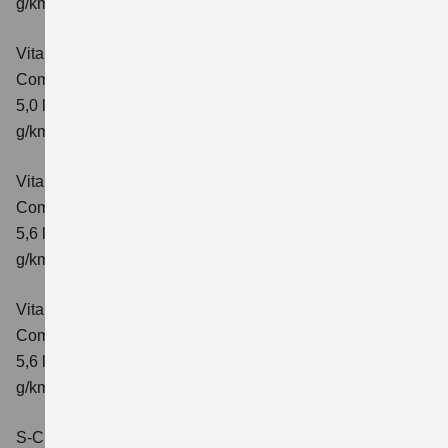
g/km; CO₂-Klasse: C
Vitara 1.5 DUALJET HYBRID AGS
Comfort+
Verbrauchswerte: kombinierter Energieverbrauch
5,0 l/100km; kombinierter Wert der CO₂-Emission: 114
g/km; CO₂-Klasse: C
Vitara 1.5 DUALJET HYBRID ALLGRIP AGS
Comfort
Verbrauchswerte: kombinierter Energieverbrauch
5,6 l/100km; kombinierter Wert der CO₂-Emission: 126
g/km; CO₂-Klasse: D
Vitara 1.5 DUALJET HYBRID ALLGRIP AGS
Comfort+
Verbrauchswerte: kombinierter Energieverbrauch
5,6 l/100km; kombinierter Wert der CO₂-Emission: 127
g/km; CO₂-Klasse: D
S-Cross 1.4 BOOSTERJET HYBRID