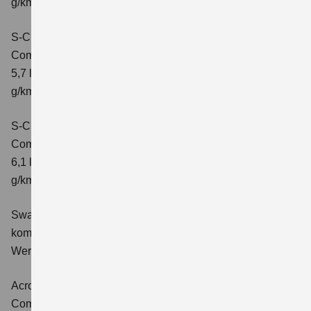
g/km; CO2-Klasse: D
S-Cross 1.4 BOOSTERJET HYBRID ALLGRIP
Comfort+
Verbrauchswerte: kombinierter Energieverbrauch
5,7 l/100 km; kombinierter Wert der CO2-Emission: 131
g/km; CO2-Klasse: D
S-Cross 1.4 BOOSTERJET HYBRID ALLGRIP AT
Comfort+
Verbrauchswerte: kombinierter Energieverbrauch
6,1 l/100 km; kombinierter Wert der CO2-Emission: 141
g/km; CO2-Klasse: E
Swace 1.8 HYBRID CVT Comfort+
Verbrauchswerte:
kombinierter Energieverbrauch 4,5 l/100km; kombinierter
Wert der CO2-Emission: 102 g/km; CO2-Klasse: C.
Across 2.5 PLUG-IN HYBRID CVT
Comfort+
Verbrauchswerte: gewichtet kombinierter