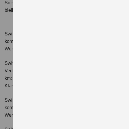
So sorgen wir dafür, dass Ihr Suzuki sicher und fahrbereit
bleibt.
Swift 1.2 DUALJET HYBRID Club
Verbrauchswerte:
kombinierter Energieverbrauch 4,4 l/100km; kombinierter
Wert der CO₂-Emission: 98 g/km; CO₂-Klasse: C.
Swift 1.2 DUALJET HYBRID ALLGRIP Club
Verbrauchswerte: kombinierter Energieverbrauch 4,9 l/100
km; kombinierter Wert der CO₂-Emission: 111 g/km; CO₂-
Klasse: C.
Swift 1.2 DUALJET HYBRID Comfort
Verbrauchswerte:
kombinierter Energieverbrauch 4,4 l/100km; kombinierter
Wert der CO₂-Emission: 99 g/km; CO₂-Klasse: C.