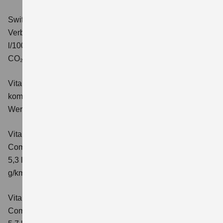
Swift 1.2 DUALJET HYBRID ALLGRIP Comfort+
Verbrauchswerte: kombinierter Energieverbrauch 4,9
l/100km; kombinierter Wert der CO₂-Emission: 110 g/km;
CO₂-Klasse: C.
Vitara 1.4 BOOSTERJET HYBRID Club
Verbrauchswerte:
kombinierter Energieverbrauch 5,3 l/100km; kombinierter
Wert der CO₂-Emission: 119 g/km; CO₂-Klasse: D
Vitara 1.4 BOOSTERJET HYBRID
Comfort
Verbrauchswerte: kombinierter Energieverbrauch
5,3 l/100km; kombinierter Wert der CO₂-Emission: 119
g/km; CO₂-Klasse: D
Vitara 1.4 BOOSTERJET HYBRID AT
Comfort
Verbrauchswerte: kombinierter Energieverbrauch