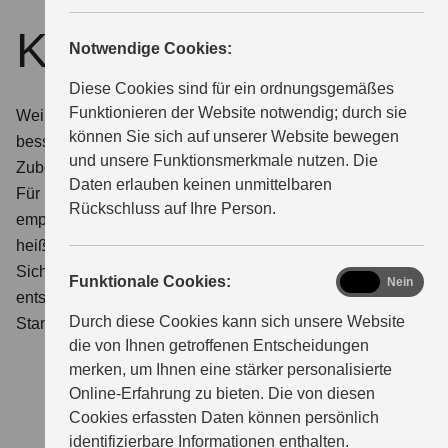
Keep it real
Notwendige Cookies:
ÜBER UNS
Diese Cookies sind für ein ordnungsgemäßes
Funktionieren der Website notwendig; durch sie
Weil Elterntaxis unkaputtbar sein müssen, bleibt man
können Sie sich auf unserer Website bewegen
besser beim Original: Suzuki Service, Ersatzteile und
und unsere Funktionsmerkmale nutzen. Die
Zubehör.
Daten erlauben keinen unmittelbaren
Für Reparaturen, Wartung oder Zubehör-Anbau
Rückschluss auf Ihre Person.
empfehlen wir, beim Original zu bleiben. Bei Suzuki
heißt das: Keep it real. Für Sie heißt das: maximale
Sicherheit, denn alle Teile an Ihrem Fahrzeug
functional
Funktionale Cookies:
Ja
Nein
entsprechen den streng geprüften Suzuki Engineering
Durch diese Cookies kann sich unsere Website
Standards.
Für uns eine klare Empfehlung.
die von Ihnen getroffenen Entscheidungen
merken, um Ihnen eine stärker personalisierte
Online-Erfahrung zu bieten. Die von diesen
Cookies erfassten Daten können persönlich
identifizierbare Informationen enthalten.