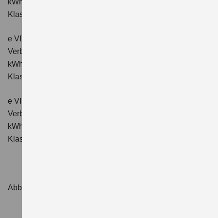
kWh/100km; CO₂-Emissionen kombiniert: 0 g/km; CO₂-
Klasse: A.
e VITARA eAxle Comfort+ (61 kWh-Batterie)
Verbrauchswerte: Energieverbrauch kombiniert: 15,1
kWh/100km; CO₂-Emissionen kombiniert: 0 g/km; CO₂-
Klasse: A.
e VITARA eAxle ALLGRIP-e Comfort+ (61 kWh-Batterie)
Verbrauchswerte: Energieverbrauch kombiniert: 16,6
kWh/100 km; CO₂-Emissionen kombiniert: 0 g/km; CO₂-
Klasse: A.
Abbildungen zeigen Sonderausstattungen.