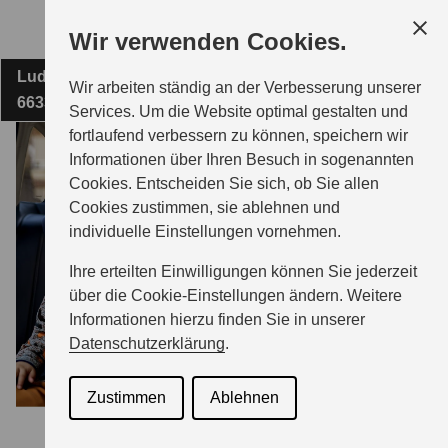
Zum
Wir verwenden Cookies.
Hauptinhalt
Ludweilerstraße 61 - 63
AUTO WILHELM GMBH
Wir arbeiten ständig an der Verbesserung unserer
66333 Völklingen
Services. Um die Website optimal gestalten und
fortlaufend verbessern zu können, speichern wir
MODELLE
Informationen über Ihren Besuch in sogenannten
Cookies. Entscheiden Sie sich, ob Sie allen
Cookies zustimmen, sie ablehnen und
ZUBEHÖR
individuelle Einstellungen vornehmen.
Ihre erteilten Einwilligungen können Sie jederzeit
BERATUNG & KAUF
über die Cookie-Einstellungen ändern. Weitere
Informationen hierzu finden Sie in unserer
Datenschutzerklärung
.
GESCHÄFTSKUNDEN
Zustimmen
Ablehnen
SERVICE