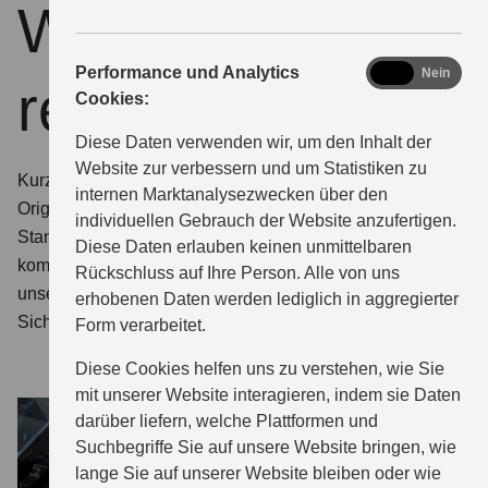
Warum Keep it
analytics
Performance und Analytics
Ja
Nein
real?
Cookies:
Diese Daten verwenden wir, um den Inhalt der
Website zur verbessern und um Statistiken zu
Kurz:
Es ist die beste Entscheidung für Ihren Suzuki.
internen Marktanalysezwecken über den
Original Service, Teile und Zubehör erfüllen die hohen
individuellen Gebrauch der Website anzufertigen.
Standards, die Ihren Suzuki so zuverlässig machen. Hinzu
Diese Daten erlauben keinen unmittelbaren
kommt die
einfache und kostensparenden Montage
durch
Rückschluss auf Ihre Person. Alle von uns
unser speziell geschultes Personal - das trägt zur
erhobenen Daten werden lediglich in aggregierter
Sicherheit bei jeder Fahrt bei.
Form verarbeitet.
Diese Cookies helfen uns zu verstehen, wie Sie
mit unserer Website interagieren, indem sie Daten
darüber liefern, welche Plattformen und
Suchbegriffe Sie auf unsere Website bringen, wie
lange Sie auf unserer Website bleiben oder wie