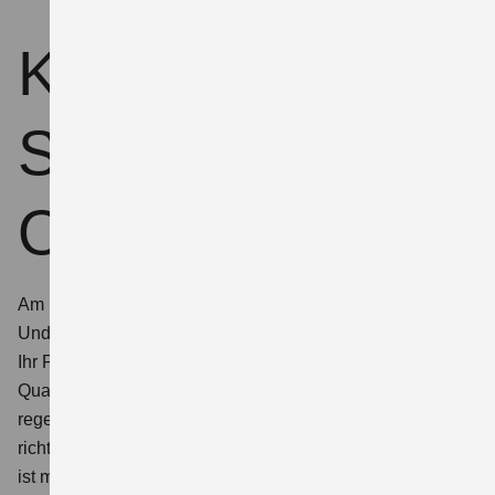
Keep it real - mit
Suzuki
Originalteilen
Am besten alles Suzuki. Bei Ersatzteilen. Beim Zubehör.
Und bei Wartung und Service. So sorgen wir dafür, dass
Ihr Fahrzeug die hohen
Suzuki Engineering Standards
für
Qualität und Sicherheit hält. Unser Fachpersonal wird
regelmäßig geschult und weitergebildet, verfügt über die
richtigen Diagnosetools sowie die Diagnoseexpertise und
ist mit dem passenden Werkzeug ausgestattet.