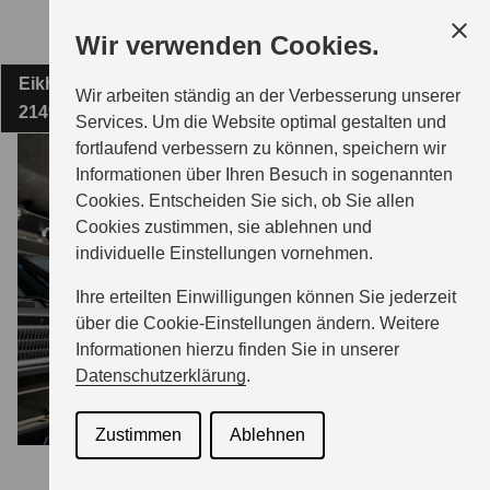
Zum
Wir verwenden Cookies.
Hauptinhalt
Eikhof 20
KLAUS WISCHNAT AUTOMOBILE GMBH
Wir arbeiten ständig an der Verbesserung unserer
21493 Fuhlenhagen
Services. Um die Website optimal gestalten und
fortlaufend verbessern zu können, speichern wir
MODELLE
Informationen über Ihren Besuch in sogenannten
Cookies. Entscheiden Sie sich, ob Sie allen
Cookies zustimmen, sie ablehnen und
ZUBEHÖR
individuelle Einstellungen vornehmen.
Ihre erteilten Einwilligungen können Sie jederzeit
GESCHÄFTSKUNDEN
über die Cookie-Einstellungen ändern. Weitere
Informationen hierzu finden Sie in unserer
Datenschutzerklärung
.
SERVICE
Zustimmen
Ablehnen
ÜBER UNS