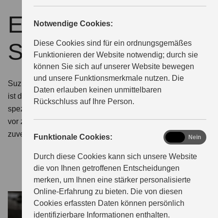
ECSTAR by
Notwendige Cookies:
Suzuki
Diese Cookies sind für ein ordnungsgemäßes
Funktionieren der Website notwendig; durch sie
können Sie sich auf unserer Website bewegen
und unsere Funktionsmerkmale nutzen. Die
Suzuki Qualität auch bei Schutz und Pflege. ECSTAR
Daten erlauben keinen unmittelbaren
ist die von Suzuki entwickelte Marke für Motoröle und
Rückschluss auf Ihre Person.
spezielle Pflegeprodukte. So schützen Sie Ihr Fahrzeug
vor zu schnellem Verschleiß. Damit er so langlebig und
zuverlässig bleibt, wie Sie es von Suzuki gewohnt sind.
functional
Funktionale Cookies:
Ja
Nein
Durch diese Cookies kann sich unsere Website
die von Ihnen getroffenen Entscheidungen
merken, um Ihnen eine stärker personalisierte
Online-Erfahrung zu bieten. Die von diesen
Cookies erfassten Daten können persönlich
identifizierbare Informationen enthalten.