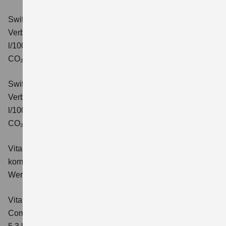
Swift 1.2 DUALJET HYBRID CVT Comfort+
Verbrauchswerte: kombinierter Energieverbrauch 4,7
l/100km; kombinierter Wert der CO₂-Emission: 106 g/km;
CO₂-Klasse: C.
Swift 1.2 DUALJET HYBRID ALLGRIP Comfort+
Verbrauchswerte: kombinierter Energieverbrauch 4,9
l/100km; kombinierter Wert der CO₂-Emission: 110 g/km;
CO₂-Klasse: C.
Vitara 1.4 BOOSTERJET HYBRID Club
Verbrauchswerte:
kombinierter Energieverbrauch 5,3 l/100km; kombinierter
Wert der CO₂-Emission: 119 g/km; CO₂-Klasse: D
Vitara 1.4 BOOSTERJET HYBRID
Comfort
Verbrauchswerte: kombinierter Energieverbrauch