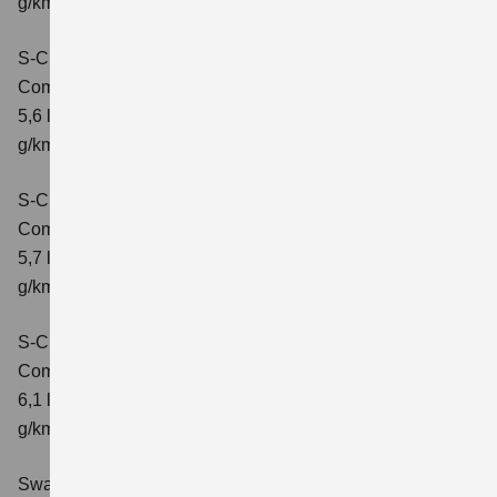
g/km; CO2-Klasse: D
S-Cross 1.4 BOOSTERJET HYBRID ALLGRIP
Comfort
Verbrauchswerte: kombinierter Energieverbrauch
5,6 l/100 km; kombinierter Wert der CO2-Emission: 131
g/km; CO2-Klasse: D
S-Cross 1.4 BOOSTERJET HYBRID ALLGRIP
Comfort+
Verbrauchswerte: kombinierter Energieverbrauch
5,7 l/100 km; kombinierter Wert der CO2-Emission: 131
g/km; CO2-Klasse: D
S-Cross 1.4 BOOSTERJET HYBRID ALLGRIP AT
Comfort+
Verbrauchswerte: kombinierter Energieverbrauch
6,1 l/100 km; kombinierter Wert der CO2-Emission: 141
g/km; CO2-Klasse: E
Swace 1.8 HYBRID CVT Comfort+
Verbrauchswerte: