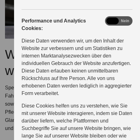
analytics
Performance und Analytics
Ja
Nein
Cookies:
Diese Daten verwenden wir, um den Inhalt der
Website zur verbessern und um Statistiken zu
Warum ECSTAR
internen Marktanalysezwecken über den
individuellen Gebrauch der Website anzufertigen.
wählen?
Diese Daten erlauben keinen unmittelbaren
Rückschluss auf Ihre Person. Alle von uns
erhobenen Daten werden lediglich in aggregierter
Speziell für Suzuki entwickelt. Bei uns finden Sie für jeden
Form verarbeitet.
Fahrzeugtyp das optimal geeignete ECSTAR Motoröl
sowie die komplette Serie zertifizierter ECSTAR
Diese Cookies helfen uns zu verstehen, wie Sie
Pflegemittel: Glasreiniger, Insektenentferner, Enteiser,
mit unserer Website interagieren, indem sie Daten
Glanzspray, Innenraumreiniger, Felgenreiniger, Bremsen-
darüber liefern, welche Plattformen und
Suchbegriffe Sie auf unsere Website bringen, wie
und Teilereiniger.
lange Sie auf unserer Website bleiben oder wie