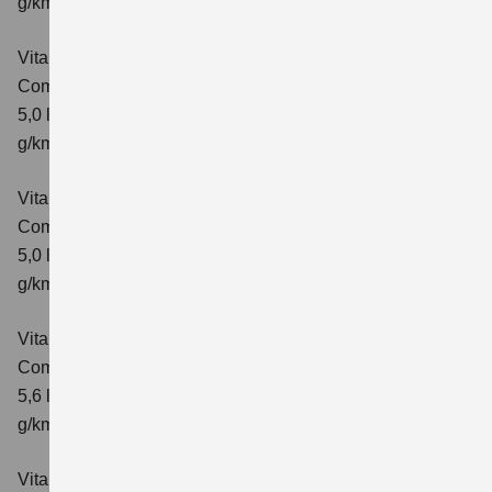
g/km; CO₂-Klasse: E
Vitara 1.5 DUALJET HYBRID AGS
Comfort
Verbrauchswerte: kombinierter Energieverbrauch
5,0 l/100km; kombinierter Wert der CO₂-Emission: 113
g/km; CO₂-Klasse: C
Vitara 1.5 DUALJET HYBRID AGS
Comfort+
Verbrauchswerte: kombinierter Energieverbrauch
5,0 l/100km; kombinierter Wert der CO₂-Emission: 114
g/km; CO₂-Klasse: C
Vitara 1.5 DUALJET HYBRID ALLGRIP AGS
Comfort
Verbrauchswerte: kombinierter Energieverbrauch
5,6 l/100km; kombinierter Wert der CO₂-Emission: 126
g/km; CO₂-Klasse: D
Vitara 1.5 DUALJET HYBRID ALLGRIP AGS