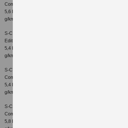
Comfort+
Verbrauchswerte: kombinierter Energieverbrauch
5,6 l/100km; kombinierter Wert der CO₂-Emission: 127
g/km; CO₂-Klasse: D
S-Cross 1.4 BOOSTERJET HYBRID
Edition
Verbrauchswerte: kombinierter Energieverbrauch
5,4 l/100 km; kombinierter Wert der CO2-Emission: 121
g/km; CO2-Klasse: D
S-Cross 1.4 BOOSTERJET HYBRID
Comfort
Verbrauchswerte: kombinierter Energieverbrauch
5,4 l/100 km; kombinierter Wert der CO2-Emission: 121
g/km; CO2-Klasse: D
S-Cross 1.4 BOOSTERJET HYBRID AT
Comfort
Verbrauchswerte: kombinierter Energieverbrauch
5,8 l/100 km; kombinierter Wert der CO2-Emission: 132