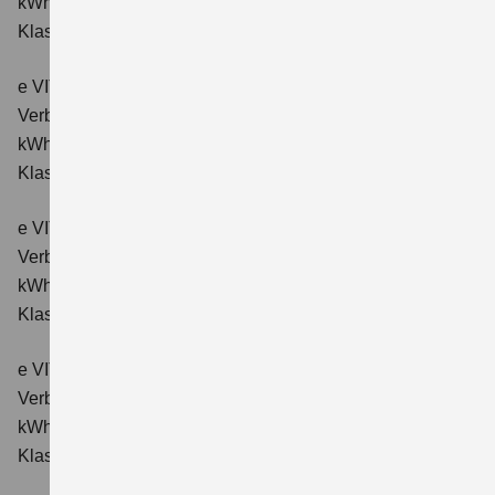
kWh/100km; CO₂-Emissionen kombiniert: 0 g/km; CO₂-
Klasse: A.
e VITARA eAxle ALLGRIP-e Comfort (61 kWh-Batterie)
Verbrauchswerte: Energieverbrauch kombiniert: 16,6
kWh/100km; CO₂-Emissionen kombiniert: 0 g/km; CO₂-
Klasse: A.
e VITARA eAxle Comfort+ (61 kWh-Batterie)
Verbrauchswerte: Energieverbrauch kombiniert: 15,1
kWh/100km; CO₂-Emissionen kombiniert: 0 g/km; CO₂-
Klasse: A.
e VITARA eAxle ALLGRIP-e Comfort+ (61 kWh-Batterie)
Verbrauchswerte: Energieverbrauch kombiniert: 16,6
kWh/100 km; CO₂-Emissionen kombiniert: 0 g/km; CO₂-
Klasse: A.