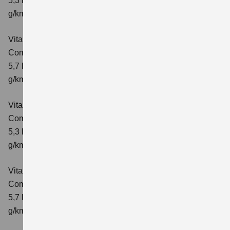
5,3 l/100km; kombinierter Wert der CO₂-Emission: 119
g/km; CO₂-Klasse: D
Vitara 1.4 BOOSTERJET HYBRID AT
Comfort
Verbrauchswerte: kombinierter Energieverbrauch
5,7 l/100 km; kombinierter Wert der CO₂-Emission: 129
g/km; CO₂-Klasse: D
Vitara 1.4 BOOSTERJET HYBRID
Comfort+
Verbrauchswerte: kombinierter Energieverbrauch
5,3 l/100km; kombinierter Wert der CO₂-Emission: 120
g/km; CO₂-Klasse: D
Vitara 1.4 BOOSTERJET HYBRID AT
Comfort+
Verbrauchswerte: kombinierter Energieverbrauch
5,7 l/100km; kombinierter Wert der CO₂-Emission: 130
g/km; CO₂-Klasse: D