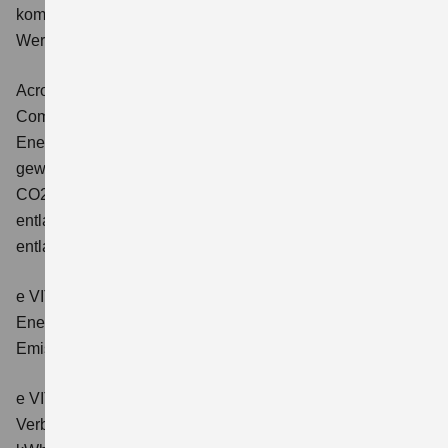
kombinierter Energieverbrauch 4,5 l/100km; kombinierter
Wert der CO2-Emission: 102 g/km; CO2-Klasse: C.
Across 2.5 PLUG-IN HYBRID CVT
Comfort+
Verbrauchswerte: gewichtet kombinierter
Energieverbrauch: 17,1kWh/100km plus 1,0 l/100 km;
gewichtet kombinierter Wert der CO2-Emission: 22 g/km;
CO2-Klasse: B; kombinierter Kraftstoffverbrauch bei
entladener Batterie: 6,6 l/100km; CO2-Klasse (bei
entladener Batterie): E.
e VITARA eAxle Club (49 kWh-Batterie)
Verbrauchswerte:
Energieverbrauch kombiniert: 14,9 kWh/100km; CO₂-
Emissionen kombiniert: 0 g/km; CO₂-Klasse: A.
e VITARA eAxle Comfort (61 kWh-Batterie)
Verbrauchswerte: Energieverbrauch kombiniert: 15,1