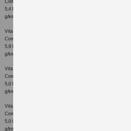
Comfort+ Verbrauchswerte: kombinierter Energieverbrauch
5,4 l/100km; kombinierter Wert der CO₂-Emission: 129
g/km; CO₂-Klasse: D
Vitara 1.4 BOOSTERJET HYBRID ALLGRIP AT
Comfort+
Verbrauchswerte: kombinierter Energieverbrauch
5,9 l/100 km; kombinierter Wert der CO₂-Emission: 138
g/km; CO₂-Klasse: E
Vitara 1.5 DUALJET HYBRID AGS
Comfort
Verbrauchswerte: kombinierter Energieverbrauch
5,0 l/100km; kombinierter Wert der CO₂-Emission: 113
g/km; CO₂-Klasse: C
Vitara 1.5 DUALJET HYBRID AGS
Comfort+
Verbrauchswerte: kombinierter Energieverbrauch
5,0 l/100km; kombinierter Wert der CO₂-Emission: 114
g/km; CO₂-Klasse: C