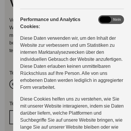
vereinbaren
analytics
Performance und Analytics
Verwenden Sie bitte dieses Formular, um uns Ihren
Ja
Nein
Cookies:
Wunschtermin für eine Beratung oder eine Probefahrt
mitzuteilen. Wir melden uns dann so bald wie möglich
Diese Daten verwenden wir, um den Inhalt der
bei Ihnen per E-Mail, oder wenn Sie wünschen auch
Website zur verbessern und um Statistiken zu
telefonisch.
internen Marktanalysezwecken über den
individuellen Gebrauch der Website anzufertigen.
Diese Daten erlauben keinen unmittelbaren
Termingrund
Rückschluss auf Ihre Person. Alle von uns
erhobenen Daten werden lediglich in aggregierter
Beratung
Probefahrttermin
Form verarbeitet.
Diese Cookies helfen uns zu verstehen, wie Sie
Terminwunsch
*
mit unserer Website interagieren, indem sie Daten
darüber liefern, welche Plattformen und
Wunschtermin
Suchbegriffe Sie auf unsere Website bringen, wie
lange Sie auf unserer Website bleiben oder wie