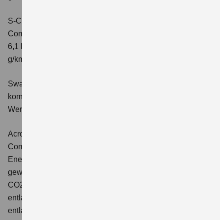
S-Cross 1.4 BOOSTERJET HYBRID ALLGRIP AT
Comfort+
Verbrauchswerte: kombinierter Energieverbrauch
6,1 l/100 km; kombinierter Wert der CO2-Emission: 141
g/km; CO2-Klasse: E
Swace 1.8 HYBRID CVT Comfort+
Verbrauchswerte:
kombinierter Energieverbrauch 4,5 l/100km; kombinierter
Wert der CO2-Emission: 102 g/km; CO2-Klasse: C.
Across 2.5 PLUG-IN HYBRID CVT
Comfort+
Verbrauchswerte: gewichtet kombinierter
Energieverbrauch: 17,1kWh/100km plus 1,0 l/100 km;
gewichtet kombinierter Wert der CO2-Emission: 22 g/km;
CO2-Klasse: B; kombinierter Kraftstoffverbrauch bei
entladener Batterie: 6,6 l/100km; CO2-Klasse (bei
entladener Batterie): E.