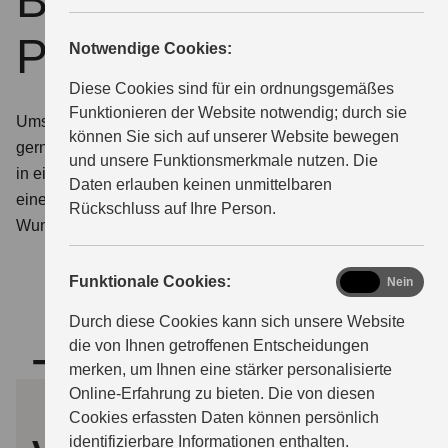
Beratung und
Probefahrttermin
Notwendige Cookies:
ÜBER UNS
Diese Cookies sind für ein ordnungsgemäßes
Funktionieren der Website notwendig; durch sie
Umschauen, einsteigen, losfahren. Wir stellen Ihnen
können Sie sich auf unserer Website bewegen
gerne die Modelle von Suzuki aus nächster Nähe vor –
und unsere Funktionsmerkmale nutzen. Die
in einem persönlichen Beratungsgespräch oder bei
Daten erlauben keinen unmittelbaren
einer Probefahrt. Teilen Sie uns hierfür einfach Ihren
Rückschluss auf Ihre Person.
Wunschtermin mit.
functional
Funktionale Cookies:
Ja
Nein
Durch diese Cookies kann sich unsere Website
die von Ihnen getroffenen Entscheidungen
Termin
merken, um Ihnen eine stärker personalisierte
Online-Erfahrung zu bieten. Die von diesen
Cookies erfassten Daten können persönlich
identifizierbare Informationen enthalten.