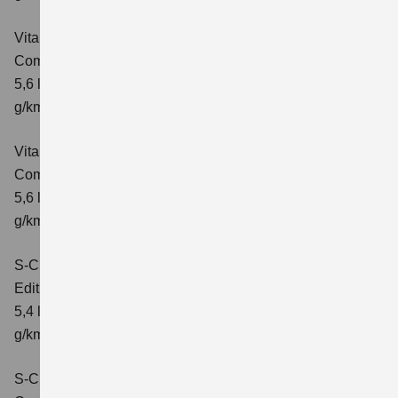
Vitara 1.5 DUALJET HYBRID ALLGRIP AGS
Comfort
Verbrauchswerte: kombinierter Energieverbrauch
5,6 l/100km; kombinierter Wert der CO₂-Emission: 126
g/km; CO₂-Klasse: D
Vitara 1.5 DUALJET HYBRID ALLGRIP AGS
Comfort+
Verbrauchswerte: kombinierter Energieverbrauch
5,6 l/100km; kombinierter Wert der CO₂-Emission: 127
g/km; CO₂-Klasse: D
S-Cross 1.4 BOOSTERJET HYBRID
Edition
Verbrauchswerte: kombinierter Energieverbrauch
5,4 l/100 km; kombinierter Wert der CO2-Emission: 121
g/km; CO2-Klasse: D
S-Cross 1.4 BOOSTERJET HYBRID