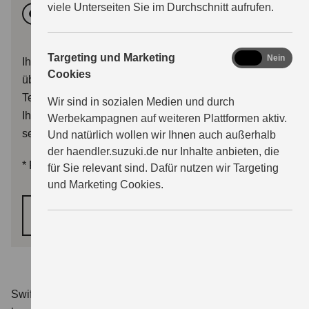
viele Unterseiten Sie im Durchschnitt aufrufen.
Vormittags
Nachmittags
marketing
Targeting und Marketing
Ja
Nein
Ihr Terminwunsch wird dem Händler mit Ihrer Anfrage
Cookies
übermittelt. Sie erhalten im Anschluss entweder eine
Terminbestätigung, oder der Händler wird sich mit
Wir sind in sozialen Medien und durch
Ihnen zwecks Terminalternativen in Verbindung
Werbekampagnen auf weiteren Plattformen aktiv.
setzen.
Und natürlich wollen wir Ihnen auch außerhalb
der haendler.suzuki.de nur Inhalte anbieten, die
*
Pflichtfelder
für Sie relevant sind. Dafür nutzen wir Targeting
und Marketing Cookies.
WEITER
Swift 1.2 DUALJET HYBRID Club
Verbrauchswerte: