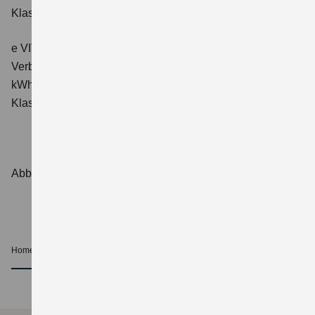
Klasse: A.
e VITARA eAxle ALLGRIP-e Comfort+ (61 kWh-Batterie)
Verbrauchswerte: Energieverbrauch kombiniert: 16,6
kWh/100 km; CO₂-Emissionen kombiniert: 0 g/km; CO₂-
Klasse: A.
Abbildungen zeigen Sonderausstattungen.
Home
Beratung und Kauf
Beratung
nach oben