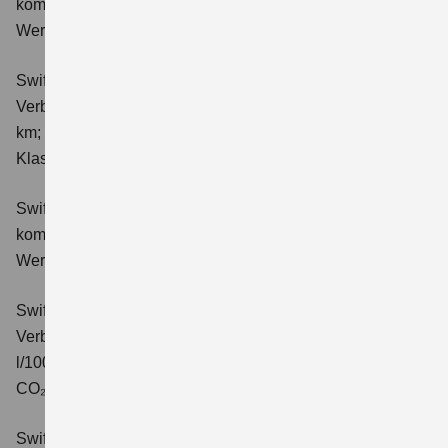
kombinierter Energieverbrauch 4,4 l/100km; kombinierter
Wert der CO₂-Emission: 98 g/km; CO₂-Klasse: C.
Swift 1.2 DUALJET HYBRID ALLGRIP Club
Verbrauchswerte: kombinierter Energieverbrauch 4,9 l/100
km; kombinierter Wert der CO₂-Emission: 111 g/km; CO₂-
Klasse: C.
Swift 1.2 DUALJET HYBRID Comfort
Verbrauchswerte:
kombinierter Energieverbrauch 4,4 l/100km; kombinierter
Wert der CO₂-Emission: 99 g/km; CO₂-Klasse: C.
Swift 1.2 DUALJET HYBRID CVT Comfort
Verbrauchswerte: kombinierter Energieverbrauch 4,7
l/100km; kombinierter Wert der CO₂-Emission: 106 g/km;
CO₂-Klasse: C.
Swift 1.2 DUALJET HYBRID ALLGRIP Comfort