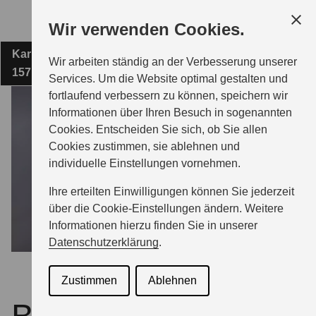
Zum
Wir verwenden Cookies.
Hauptinhalt
Karl-Liebknecht-Straße 79-80
AUTOLAND GMBH ZEESEN
Wir arbeiten ständig an der Verbesserung unserer
15711 Königs Wusterhausen
Services. Um die Website optimal gestalten und
fortlaufend verbessern zu können, speichern wir
MODELLE
Informationen über Ihren Besuch in sogenannten
Cookies. Entscheiden Sie sich, ob Sie allen
Cookies zustimmen, sie ablehnen und
ZUBEHÖR
individuelle Einstellungen vornehmen.
Ihre erteilten Einwilligungen können Sie jederzeit
BERATUNG & KAUF
über die Cookie-Einstellungen ändern. Weitere
Informationen hierzu finden Sie in unserer
Datenschutzerklärung
.
GESCHÄFTSKUNDEN
Zustimmen
Ablehnen
SERVICE