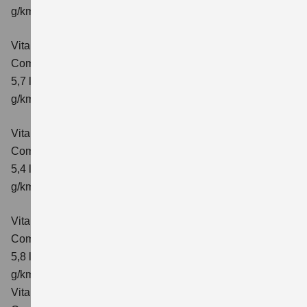
g/km; CO₂-Klasse: D
Vitara 1.4 BOOSTERJET HYBRID AT
Comfort+
Verbrauchswerte: kombinierter Energieverbrauch
5,7 l/100km; kombinierter Wert der CO₂-Emission: 130
g/km; CO₂-Klasse: D
Vitara 1.4 BOOSTERJET HYBRID ALLGRIP
Comfort
Verbrauchswerte: kombinierter Energieverbrauch
5,4 l/100km; kombinierter Wert der CO₂-Emission: 129
g/km; CO₂-Klasse: D
Vitara 1.4 BOOSTERJET HYBRID ALLGRIP AT
Comfort
Verbrauchswerte: kombinierter Energieverbrauch
5,8 l/100 km; kombinierter Wert der CO₂-Emission: 137
g/km; CO₂-Klasse: E
Vitara 1.4 BOOSTERJET HYBRID ALLGRIP