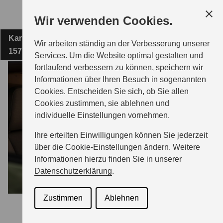
Zum
Wir verwenden Cookies.
Hauptinhalt
Karl-Liebknecht-Straße 79-80
AUTOLAND GMBH ZEESEN
Wir arbeiten ständig an der Verbesserung unserer
15711 Königs Wusterhausen
Services. Um die Website optimal gestalten und
fortlaufend verbessern zu können, speichern wir
MODELLE
Informationen über Ihren Besuch in sogenannten
Cookies. Entscheiden Sie sich, ob Sie allen
Cookies zustimmen, sie ablehnen und
ZUBEHÖR
individuelle Einstellungen vornehmen.
Ihre erteilten Einwilligungen können Sie jederzeit
BERATUNG & KAUF
über die Cookie-Einstellungen ändern. Weitere
Informationen hierzu finden Sie in unserer
Datenschutzerklärung
.
GESCHÄFTSKUNDEN
Zustimmen
Ablehnen
SERVICE