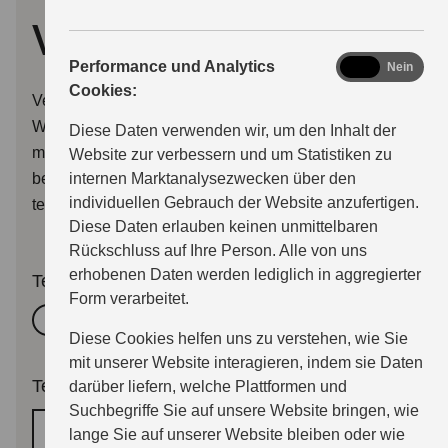
vereinbaren
analytics
Performance und Analytics
Ja
Nein
Cookies:
Verwenden Sie bitte dieses Formular, um uns Ihren
Wunschtermin für eine Beratung oder eine Probefahrt
Diese Daten verwenden wir, um den Inhalt der
mitzuteilen. Wir melden uns dann so bald wie möglich
Website zur verbessern und um Statistiken zu
bei Ihnen per E-Mail, oder wenn Sie wünschen auch
internen Marktanalysezwecken über den
individuellen Gebrauch der Website anzufertigen.
telefonisch.
Diese Daten erlauben keinen unmittelbaren
Rückschluss auf Ihre Person. Alle von uns
erhobenen Daten werden lediglich in aggregierter
Termingrund
Form verarbeitet.
Beratung
Probefahrttermin
Diese Cookies helfen uns zu verstehen, wie Sie
mit unserer Website interagieren, indem sie Daten
Terminwunsch
*
darüber liefern, welche Plattformen und
Suchbegriffe Sie auf unsere Website bringen, wie
Wunschtermin
lange Sie auf unserer Website bleiben oder wie