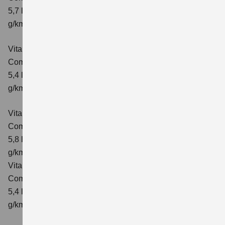
5,7 l/100km; kombinierter Wert der CO₂-Emission: 130
g/km; CO₂-Klasse: D
Vitara 1.4 BOOSTERJET HYBRID ALLGRIP
Comfort
Verbrauchswerte: kombinierter Energieverbrauch
5,4 l/100km; kombinierter Wert der CO₂-Emission: 129
g/km; CO₂-Klasse: D
Vitara 1.4 BOOSTERJET HYBRID ALLGRIP AT
Comfort
Verbrauchswerte: kombinierter Energieverbrauch
5,8 l/100 km; kombinierter Wert der CO₂-Emission: 137
g/km; CO₂-Klasse: E
Vitara 1.4 BOOSTERJET HYBRID ALLGRIP
Comfort+ Verbrauchswerte: kombinierter Energieverbrauch
5,4 l/100km; kombinierter Wert der CO₂-Emission: 129
g/km; CO₂-Klasse: D