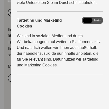
viele Unterseiten Sie im Durchschnitt aufrufen.
Vormittags
Nachmittags
marketing
Targeting und Marketing
Ja
Nein
Cookies
Ihr Terminwunsch wird dem Händler mit Ihrer Anfrage
übermittelt. Sie erhalten im Anschluss entweder eine
Wir sind in sozialen Medien und durch
Werbekampagnen auf weiteren Plattformen aktiv.
Terminbestätigung, oder der Händler wird sich mit
Und natürlich wollen wir Ihnen auch außerhalb
Ihnen zwecks Terminalternativen in Verbindung
der haendler.suzuki.de nur Inhalte anbieten, die
setzen.
für Sie relevant sind. Dafür nutzen wir Targeting
und Marketing Cookies.
Modellwunsch
*