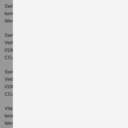
Swift 1.2 DUALJET HYBRID Comfort+
Verbrauchswerte:
kombinierter Energieverbrauch 4,4 l/100km; kombinierter
Wert der CO₂-Emission: 99 g/km; CO₂-Klasse: C.
Swift 1.2 DUALJET HYBRID CVT Comfort+
Verbrauchswerte: kombinierter Energieverbrauch 4,7
l/100km; kombinierter Wert der CO₂-Emission: 106 g/km;
CO₂-Klasse: C.
Swift 1.2 DUALJET HYBRID ALLGRIP Comfort+
Verbrauchswerte: kombinierter Energieverbrauch 4,9
l/100km; kombinierter Wert der CO₂-Emission: 110 g/km;
CO₂-Klasse: C.
Vitara 1.4 BOOSTERJET HYBRID Club
Verbrauchswerte:
kombinierter Energieverbrauch 5,3 l/100km; kombinierter
Wert der CO₂-Emission: 119 g/km; CO₂-Klasse: D