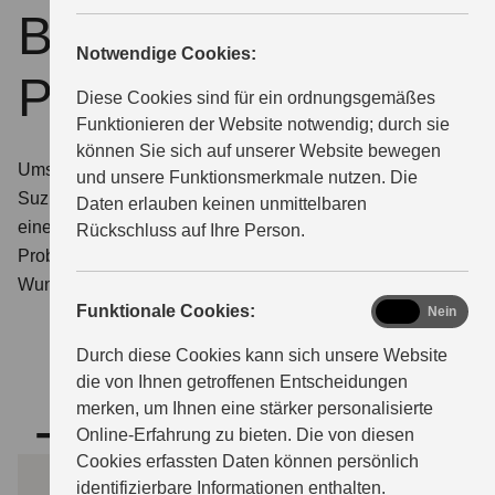
Beratung und
Notwendige Cookies:
ÜBER UNS
Probefahrttermin
Diese Cookies sind für ein ordnungsgemäßes
Funktionieren der Website notwendig; durch sie
können Sie sich auf unserer Website bewegen
Umschauen, einsteigen, losfahren. Wir stellen Ihnen die
und unsere Funktionsmerkmale nutzen. Die
Suzuki Modelle gerne aus nächster Nähe vor – bei
Daten erlauben keinen unmittelbaren
einem persönlichen Beratungsgespräch oder einer
Rückschluss auf Ihre Person.
Probefahrt. Teilen Sie uns hierfür einfach Ihren
Wunschtermin mit.
functional
Funktionale Cookies:
Ja
Nein
Durch diese Cookies kann sich unsere Website
die von Ihnen getroffenen Entscheidungen
merken, um Ihnen eine stärker personalisierte
Termin
Online-Erfahrung zu bieten. Die von diesen
Cookies erfassten Daten können persönlich
identifizierbare Informationen enthalten.