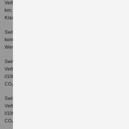
Verbrauchswerte: kombinierter Energieverbrauch 4,9 l/100
km; kombinierter Wert der CO₂-Emission: 111 g/km; CO₂-
Klasse: C.
Swift 1.2 DUALJET HYBRID Comfort
Verbrauchswerte:
kombinierter Energieverbrauch 4,4 l/100km; kombinierter
Wert der CO₂-Emission: 99 g/km; CO₂-Klasse: C.
Swift 1.2 DUALJET HYBRID CVT Comfort
Verbrauchswerte: kombinierter Energieverbrauch 4,7
l/100km; kombinierter Wert der CO₂-Emission: 106 g/km;
CO₂-Klasse: C.
Swift 1.2 DUALJET HYBRID ALLGRIP Comfort
Verbrauchswerte: kombinierter Energieverbrauch 4,9
l/100km; kombinierter Wert der CO₂-Emission: 110 g/km;
CO₂-Klasse: C.