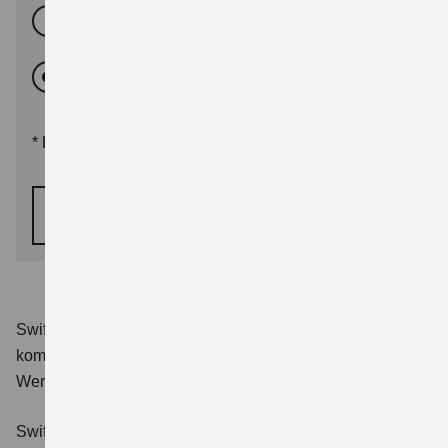
Automatikantrieb
keine Präferenz
*
Pflichtfelder
WEITER
Swift 1.2 DUALJET HYBRID Club
Verbrauchswerte:
kombinierter Energieverbrauch 4,4 l/100km; kombinierter
Wert der CO₂-Emission: 98 g/km; CO₂-Klasse: C.
Swift 1.2 DUALJET HYBRID ALLGRIP Club