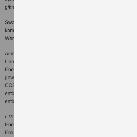
g/km; CO2-Klasse: E
Swace 1.8 HYBRID CVT Comfort+
Verbrauchswerte:
kombinierter Energieverbrauch 4,5 l/100km; kombinierter
Wert der CO2-Emission: 102 g/km; CO2-Klasse: C.
Across 2.5 PLUG-IN HYBRID CVT
Comfort+
Verbrauchswerte: gewichtet kombinierter
Energieverbrauch: 17,1kWh/100km plus 1,0 l/100 km;
gewichtet kombinierter Wert der CO2-Emission: 22 g/km;
CO2-Klasse: B; kombinierter Kraftstoffverbrauch bei
entladener Batterie: 6,6 l/100km; CO2-Klasse (bei
entladener Batterie): E.
e VITARA eAxle Club (49 kWh-Batterie)
Verbrauchswerte:
Energieverbrauch kombiniert: 14,9 kWh/100km; CO₂-
Emissionen kombiniert: 0 g/km; CO₂-Klasse: A.