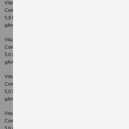
Vitara 1.4 BOOSTERJET HYBRID ALLGRIP AT
Comfort+
Verbrauchswerte: kombinierter Energieverbrauch
5,9 l/100 km; kombinierter Wert der CO₂-Emission: 138
g/km; CO₂-Klasse: E
Vitara 1.5 DUALJET HYBRID AGS
Comfort
Verbrauchswerte: kombinierter Energieverbrauch
5,0 l/100km; kombinierter Wert der CO₂-Emission: 113
g/km; CO₂-Klasse: C
Vitara 1.5 DUALJET HYBRID AGS
Comfort+
Verbrauchswerte: kombinierter Energieverbrauch
5,0 l/100km; kombinierter Wert der CO₂-Emission: 114
g/km; CO₂-Klasse: C
Vitara 1.5 DUALJET HYBRID ALLGRIP AGS
Comfort
Verbrauchswerte: kombinierter Energieverbrauch
5,6 l/100km; kombinierter Wert der CO₂-Emission: 126