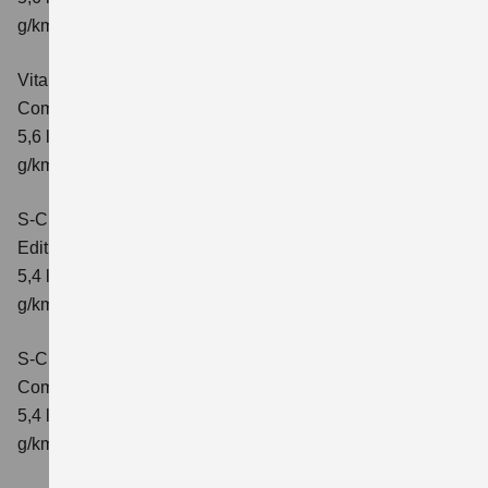
g/km; CO₂-Klasse: D
Vitara 1.5 DUALJET HYBRID ALLGRIP AGS
Comfort+
Verbrauchswerte: kombinierter Energieverbrauch
5,6 l/100km; kombinierter Wert der CO₂-Emission: 127
g/km; CO₂-Klasse: D
S-Cross 1.4 BOOSTERJET HYBRID
Edition
Verbrauchswerte: kombinierter Energieverbrauch
5,4 l/100 km; kombinierter Wert der CO2-Emission: 121
g/km; CO2-Klasse: D
S-Cross 1.4 BOOSTERJET HYBRID
Comfort
Verbrauchswerte: kombinierter Energieverbrauch
5,4 l/100 km; kombinierter Wert der CO2-Emission: 121
g/km; CO2-Klasse: D