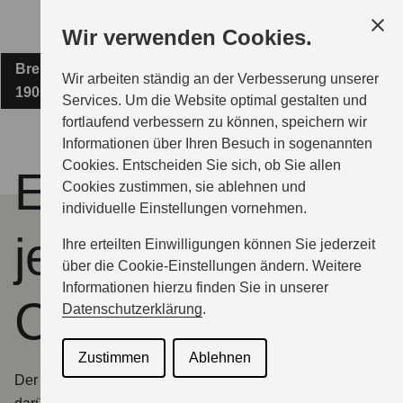
Zum
Wir verwenden Cookies.
Hauptinhalt
Bremsweg 11
ZIMMERMANN AUTOMOBILE GMBH
Wir arbeiten ständig an der Verbesserung unserer
19057 Schwerin
Services. Um die Website optimal gestalten und
fortlaufend verbessern zu können, speichern wir
MODELLE
Informationen über Ihren Besuch in sogenannten
Cookies. Entscheiden Sie sich, ob Sie allen
Entdecken Sie
Cookies zustimmen, sie ablehnen und
ZUBEHÖR
individuelle Einstellungen vornehmen.
jetzt den S-
Ihre erteilten Einwilligungen können Sie jederzeit
BERATUNG & KAUF
über die Cookie-Einstellungen ändern. Weitere
Informationen hierzu finden Sie in unserer
Cross
Datenschutzerklärung
.
GESCHÄFTSKUNDEN
Zustimmen
Ablehnen
Der Suzuki S-Cross Hybrid meistert den Alltag und vieles
SERVICE