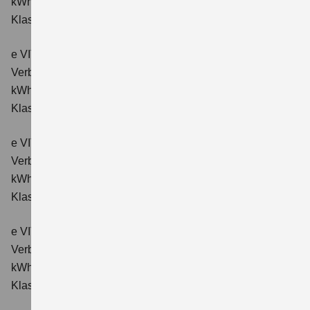
kWh/100km; CO₂-Emissionen kombiniert: 0 g/km; CO₂-
Klasse: A.
e VITARA eAxle ALLGRIP-e Comfort (61 kWh-Batterie)
Verbrauchswerte: Energieverbrauch kombiniert: 16,6
kWh/100km; CO₂-Emissionen kombiniert: 0 g/km; CO₂-
Klasse: A.
e VITARA eAxle Comfort+ (61 kWh-Batterie)
Verbrauchswerte: Energieverbrauch kombiniert: 15,1
kWh/100km; CO₂-Emissionen kombiniert: 0 g/km; CO₂-
Klasse: A.
e VITARA eAxle ALLGRIP-e Comfort+ (61 kWh-Batterie)
Verbrauchswerte: Energieverbrauch kombiniert: 16,6
kWh/100 km; CO₂-Emissionen kombiniert: 0 g/km; CO₂-
Klasse: A.