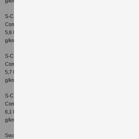
g/km; CO2-Klasse: D
S-Cross 1.4 BOOSTERJET HYBRID ALLGRIP
Comfort
Verbrauchswerte: kombinierter Energieverbrauch
5,6 l/100 km; kombinierter Wert der CO2-Emission: 131
g/km; CO2-Klasse: D
S-Cross 1.4 BOOSTERJET HYBRID ALLGRIP
Comfort+
Verbrauchswerte: kombinierter Energieverbrauch
5,7 l/100 km; kombinierter Wert der CO2-Emission: 131
g/km; CO2-Klasse: D
S-Cross 1.4 BOOSTERJET HYBRID ALLGRIP AT
Comfort+
Verbrauchswerte: kombinierter Energieverbrauch
6,1 l/100 km; kombinierter Wert der CO2-Emission: 141
g/km; CO2-Klasse: E
Swace 1.8 HYBRID CVT Comfort+
Verbrauchswerte: