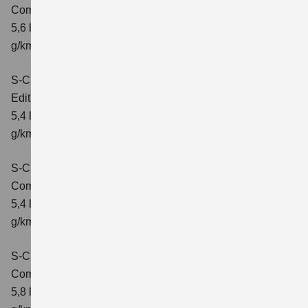
Comfort+
Verbrauchswerte: kombinierter Energieverbrauch
5,6 l/100km; kombinierter Wert der CO₂-Emission: 127
g/km; CO₂-Klasse: D
S-Cross 1.4 BOOSTERJET HYBRID
Edition
Verbrauchswerte: kombinierter Energieverbrauch
5,4 l/100 km; kombinierter Wert der CO2-Emission: 121
g/km; CO2-Klasse: D
S-Cross 1.4 BOOSTERJET HYBRID
Comfort
Verbrauchswerte: kombinierter Energieverbrauch
5,4 l/100 km; kombinierter Wert der CO2-Emission: 121
g/km; CO2-Klasse: D
S-Cross 1.4 BOOSTERJET HYBRID AT
Comfort
Verbrauchswerte: kombinierter Energieverbrauch
5,8 l/100 km; kombinierter Wert der CO2-Emission: 132