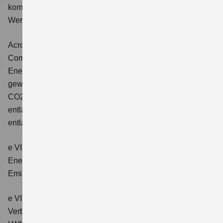
kombinierter Energieverbrauch 4,5 l/100km; kombinierter
Wert der CO2-Emission: 102 g/km; CO2-Klasse: C.
Across 2.5 PLUG-IN HYBRID CVT
Comfort+
Verbrauchswerte: gewichtet kombinierter
Energieverbrauch: 17,1kWh/100km plus 1,0 l/100 km;
gewichtet kombinierter Wert der CO2-Emission: 22 g/km;
CO2-Klasse: B; kombinierter Kraftstoffverbrauch bei
entladener Batterie: 6,6 l/100km; CO2-Klasse (bei
entladener Batterie): E.
e VITARA eAxle Club (49 kWh-Batterie)
Verbrauchswerte:
Energieverbrauch kombiniert: 14,9 kWh/100km; CO₂-
Emissionen kombiniert: 0 g/km; CO₂-Klasse: A.
e VITARA eAxle Comfort (61 kWh-Batterie)
Verbrauchswerte: Energieverbrauch kombiniert: 15,1