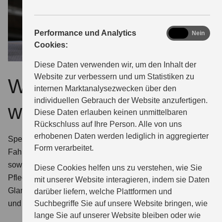
analytics
Performance und Analytics
Ja
Nein
Cookies:
Diese Daten verwenden wir, um den Inhalt der
Website zur verbessern und um Statistiken zu
Warum ECSTAR
internen Marktanalysezwecken über den
individuellen Gebrauch der Website anzufertigen.
wählen?
Diese Daten erlauben keinen unmittelbaren
Rückschluss auf Ihre Person. Alle von uns
erhobenen Daten werden lediglich in aggregierter
Speziell für Suzuki entwickelt. Bei uns finden Sie für jeden
Form verarbeitet.
Fahrzeugtyp das optimal geeignete ECSTAR Motoröl
sowie die komplette Serie zertifizierter ECSTAR
Diese Cookies helfen uns zu verstehen, wie Sie
Pflegemittel: Glasreiniger, Insektenentferner, Enteiser,
mit unserer Website interagieren, indem sie Daten
Glanzspray, Innenraumreiniger, Felgenreiniger, Bremsen-
darüber liefern, welche Plattformen und
Suchbegriffe Sie auf unsere Website bringen, wie
und Teilereiniger.
lange Sie auf unserer Website bleiben oder wie