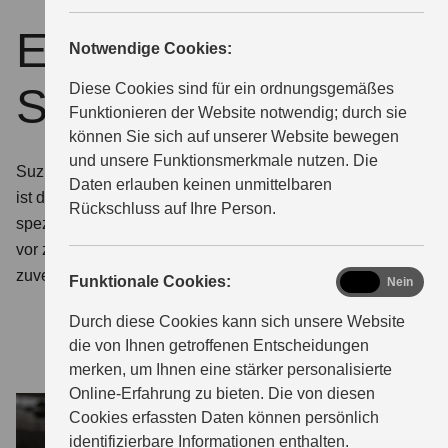
ECSTAR by
Notwendige Cookies:
ÜBER UNS
Suzuki
Diese Cookies sind für ein ordnungsgemäßes
Funktionieren der Website notwendig; durch sie
können Sie sich auf unserer Website bewegen
und unsere Funktionsmerkmale nutzen. Die
Suzuki Qualität auch bei Schutz und Pflege. ECSTAR
Daten erlauben keinen unmittelbaren
ist die von Suzuki entwickelte Marke für Motoröle und
Rückschluss auf Ihre Person.
spezielle Pflegeprodukte. So schützen Sie Ihr Fahrzeug
vor zu schnellem Verschleiß. Damit er so langlebig und
zuverlässig bleibt, wie Sie es von Suzuki gewohnt sind.
functional
Funktionale Cookies:
Ja
Nein
Durch diese Cookies kann sich unsere Website
die von Ihnen getroffenen Entscheidungen
merken, um Ihnen eine stärker personalisierte
Online-Erfahrung zu bieten. Die von diesen
Cookies erfassten Daten können persönlich
identifizierbare Informationen enthalten.