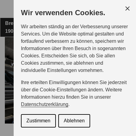
Zum
Wir verwenden Cookies.
Hauptinhalt
Bremsweg 11
ZIMMERMANN AUTOMOBILE GMBH
Wir arbeiten ständig an der Verbesserung unserer
19057 Schwerin
Services. Um die Website optimal gestalten und
fortlaufend verbessern zu können, speichern wir
MODELLE
Informationen über Ihren Besuch in sogenannten
Cookies. Entscheiden Sie sich, ob Sie allen
Cookies zustimmen, sie ablehnen und
ZUBEHÖR
individuelle Einstellungen vornehmen.
Ihre erteilten Einwilligungen können Sie jederzeit
BERATUNG & KAUF
über die Cookie-Einstellungen ändern. Weitere
Informationen hierzu finden Sie in unserer
Datenschutzerklärung
.
GESCHÄFTSKUNDEN
Zustimmen
Ablehnen
SERVICE