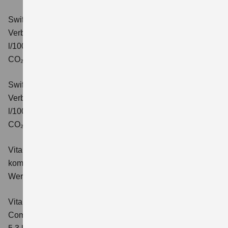
Swift 1.2 DUALJET HYBRID CVT Comfort+
Verbrauchswerte: kombinierter Energieverbrauch 4,7
l/100km; kombinierter Wert der CO₂-Emission: 106 g/km;
CO₂-Klasse: C.
Swift 1.2 DUALJET HYBRID ALLGRIP Comfort+
Verbrauchswerte: kombinierter Energieverbrauch 4,9
l/100km; kombinierter Wert der CO₂-Emission: 110 g/km;
CO₂-Klasse: C.
Vitara 1.4 BOOSTERJET HYBRID Club
Verbrauchswerte:
kombinierter Energieverbrauch 5,3 l/100km; kombinierter
Wert der CO₂-Emission: 119 g/km; CO₂-Klasse: D
Vitara 1.4 BOOSTERJET HYBRID
Comfort
Verbrauchswerte: kombinierter Energieverbrauch