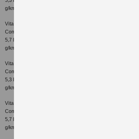
5,3 l/100km; kombinierter Wert der CO₂-Emission: 119
g/km; CO₂-Klasse: D
Vitara 1.4 BOOSTERJET HYBRID AT
Comfort
Verbrauchswerte: kombinierter Energieverbrauch
5,7 l/100 km; kombinierter Wert der CO₂-Emission: 129
g/km; CO₂-Klasse: D
Vitara 1.4 BOOSTERJET HYBRID
Comfort+
Verbrauchswerte: kombinierter Energieverbrauch
5,3 l/100km; kombinierter Wert der CO₂-Emission: 120
g/km; CO₂-Klasse: D
Vitara 1.4 BOOSTERJET HYBRID AT
Comfort+
Verbrauchswerte: kombinierter Energieverbrauch
5,7 l/100km; kombinierter Wert der CO₂-Emission: 130
g/km; CO₂-Klasse: D