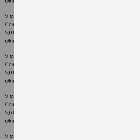
g/km; CO₂-Klasse: E
Vitara 1.5 DUALJET HYBRID AGS
Comfort
Verbrauchswerte: kombinierter Energieverbrauch
5,0 l/100km; kombinierter Wert der CO₂-Emission: 113
g/km; CO₂-Klasse: C
Vitara 1.5 DUALJET HYBRID AGS
Comfort+
Verbrauchswerte: kombinierter Energieverbrauch
5,0 l/100km; kombinierter Wert der CO₂-Emission: 114
g/km; CO₂-Klasse: C
Vitara 1.5 DUALJET HYBRID ALLGRIP AGS
Comfort
Verbrauchswerte: kombinierter Energieverbrauch
5,6 l/100km; kombinierter Wert der CO₂-Emission: 126
g/km; CO₂-Klasse: D
Vitara 1.5 DUALJET HYBRID ALLGRIP AGS