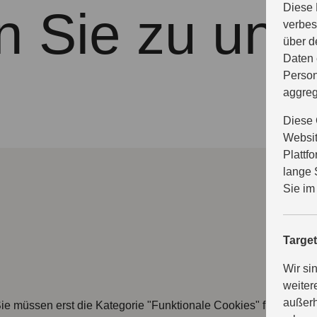
Diese 
n Sie zu uns
verbes
über d
Daten 
Person
aggreg
Diese 
Websit
Plattf
lange 
Sie im
Targe
Wir si
weiter
außerh
ie müssen erst die Kategorie "Funktionale Cookies" freischalte