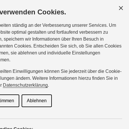
HÄFTSKUNDEN
SERVICE
ÜBER UNS
 verwenden Cookies.
Tel.:
08221-363320
beiten ständig an der Verbesserung unserer Services. Um
zimmermann@suzuki-handel.de
bsite optimal gestalten und fortlaufend verbessern zu
, speichern wir Informationen über Ihren Besuch in
nnten Cookies. Entscheiden Sie sich, ob Sie allen Cookies
men, sie ablehnen und individuelle Einstellungen
hmen.
rteilten Einwilligungen können Sie jederzeit über die Cookie-
llungen ändern. Weitere Informationen hierzu finden Sie in
er
Datenschutzerklärung
.
in wünschen, nutzen Sie am
timmen
Ablehnen