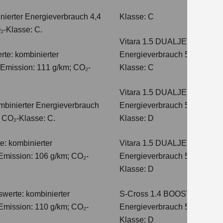
nierter Energieverbrauch 4,4
Klasse: C
₂-Klasse: C.
Vitara 1.5 DUALJET HYBRI
te: kombinierter
Energieverbrauch 5,0 l/100km
-Emission: 111 g/km; CO₂-
Klasse: C
Vitara 1.5 DUALJET HYBRI
mbinierter Energieverbrauch
Energieverbrauch 5,6 l/100km
; CO₂-Klasse: C.
Klasse: D
e: kombinierter
Vitara 1.5 DUALJET HYBRI
Emission: 106 g/km; CO₂-
Energieverbrauch 5,6 l/100km
Klasse: D
werte: kombinierter
S-Cross 1.4 BOOSTERJET H
Emission: 110 g/km; CO₂-
Energieverbrauch 5,4 l/100 
Klasse: D