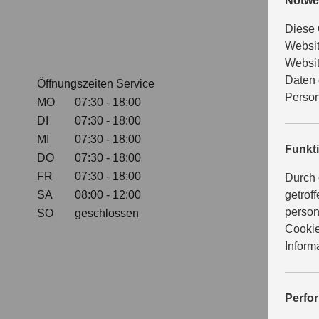
Notwe
Diese 
Websit
Websit
Daten 
Öffnungszeiten Service
Person
MO
07:30 - 18:00
DI
07:30 - 18:00
MI
07:30 - 18:00
Funkt
DO
07:30 - 18:00
FR
07:30 - 18:00
Durch 
SA
08:00 - 12:00
getrof
person
SO
geschlossen
Cookie
Inform
Perfo