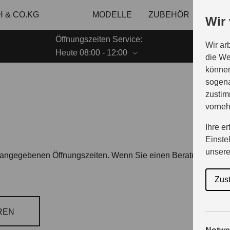
 & CO.KG
MODELLE
ZUBEHÖR
GESC
Wir
Öffnungszeiten Service:
Wir ar
Heute 08:00 - 12:00
die We
können
sogena
zustim
vorne
Ihre e
Einste
unser
en angegebenen Öffnungszeiten. Wenn Sie einen Beratungsterm
Zus
REN