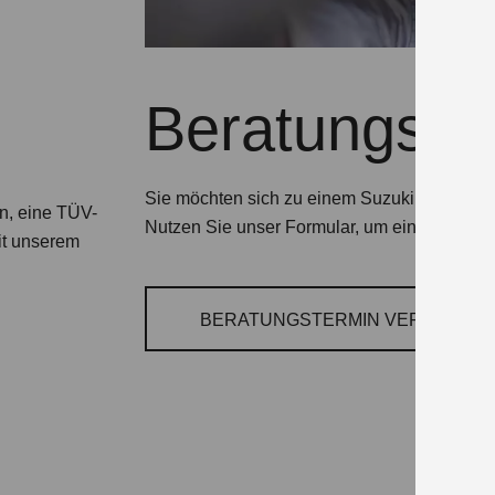
Beratungste
Sie möchten sich zu einem Suzuki Modell o
on, eine TÜV-
Nutzen Sie unser Formular, um einen Termin
it unserem
BERATUNGSTERMIN VEREINBAR