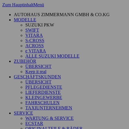
Zum Hauptinhalt
Menü
AUTOHAUS ZIMMERMANN GMBH & CO.KG
MODELLE
SUZUKI PKW
SWIFT
VITARA
S-CROSS
ACROSS
e VITARA
ALLE SUZUKI MODELLE
ZUBEHÖR
ÜBERSICHT
Keep it real
GESCHÄFTSKUNDEN
ÜBERSICHT
PFLEGEDIENSTE
LIEFERDIENSTE
KLEINGEWERBE
FAHRSCHULEN
TAXIUNTERNEHMEN
SERVICE
WARTUNG & SERVICE
ECSTAR
ORIGINALTEILE & RÄDER