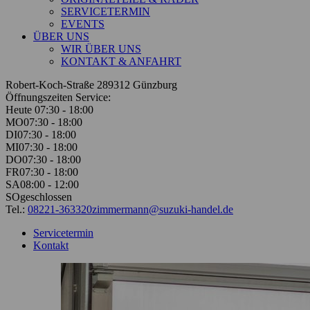
SERVICETERMIN
EVENTS
ÜBER UNS
WIR ÜBER UNS
KONTAKT & ANFAHRT
Robert-Koch-Straße 2
89312 Günzburg
Öffnungszeiten Service:
Heute 07:30 - 18:00
MO
07:30 - 18:00
DI
07:30 - 18:00
MI
07:30 - 18:00
DO
07:30 - 18:00
FR
07:30 - 18:00
SA
08:00 - 12:00
SO
geschlossen
Tel.:
08221-363320
zimmermann@suzuki-handel.de
Servicetermin
Kontakt