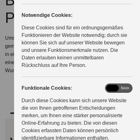
Beratung und
Probefahrttermin
Notwendige Cookies:
ÜBER UNS
Diese Cookies sind für ein ordnungsgemäßes
Funktionieren der Website notwendig; durch sie
Umschauen, einsteigen, losfahren. Wir stellen Ihnen
können Sie sich auf unserer Website bewegen
gerne die Modelle von Suzuki aus nächster Nähe vor –
und unsere Funktionsmerkmale nutzen. Die
in einem persönlichen Beratungsgespräch oder bei
Daten erlauben keinen unmittelbaren
einer Probefahrt. Teilen Sie uns hierfür einfach Ihren
Rückschluss auf Ihre Person.
Wunschtermin mit.
functional
Funktionale Cookies:
Ja
Nein
Durch diese Cookies kann sich unsere Website
die von Ihnen getroffenen Entscheidungen
Termin
merken, um Ihnen eine stärker personalisierte
Online-Erfahrung zu bieten. Die von diesen
Cookies erfassten Daten können persönlich
identifizierbare Informationen enthalten.