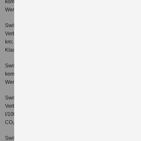
kombinierter Energieverbrauch 4,4 l/100km; kombinierter
Wert der CO₂-Emission: 98 g/km; CO₂-Klasse: C.
Swift 1.2 DUALJET HYBRID ALLGRIP Club
Verbrauchswerte: kombinierter Energieverbrauch 4,9 l/100
km; kombinierter Wert der CO₂-Emission: 111 g/km; CO₂-
Klasse: C.
Swift 1.2 DUALJET HYBRID Comfort
Verbrauchswerte:
kombinierter Energieverbrauch 4,4 l/100km; kombinierter
Wert der CO₂-Emission: 99 g/km; CO₂-Klasse: C.
Swift 1.2 DUALJET HYBRID CVT Comfort
Verbrauchswerte: kombinierter Energieverbrauch 4,7
l/100km; kombinierter Wert der CO₂-Emission: 106 g/km;
CO₂-Klasse: C.
Swift 1.2 DUALJET HYBRID ALLGRIP Comfort