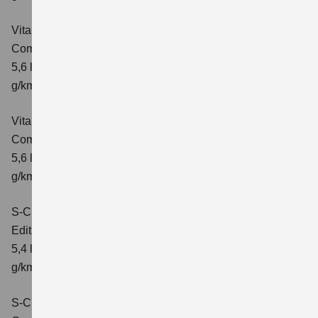
Vitara 1.5 DUALJET HYBRID ALLGRIP AGS
Comfort
Verbrauchswerte: kombinierter Energieverbrauch
5,6 l/100km; kombinierter Wert der CO₂-Emission: 126
g/km; CO₂-Klasse: D
Vitara 1.5 DUALJET HYBRID ALLGRIP AGS
Comfort+
Verbrauchswerte: kombinierter Energieverbrauch
5,6 l/100km; kombinierter Wert der CO₂-Emission: 127
g/km; CO₂-Klasse: D
S-Cross 1.4 BOOSTERJET HYBRID
Edition
Verbrauchswerte: kombinierter Energieverbrauch
5,4 l/100 km; kombinierter Wert der CO2-Emission: 121
g/km; CO2-Klasse: D
S-Cross 1.4 BOOSTERJET HYBRID