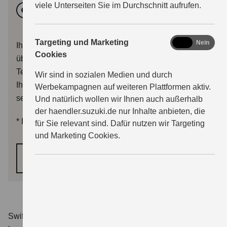
viele Unterseiten Sie im Durchschnitt aufrufen.
Vormittags
Nachmittags
marketing
Targeting und Marketing
Ja
Nein
Ihr Terminwunsch wird dem Händler mit Ihrer Anfrage
Cookies
übermittelt. Sie erhalten im Anschluss entweder eine
Terminbestätigung, oder der Händler wird sich mit
Wir sind in sozialen Medien und durch
Ihnen zwecks Terminalternativen in Verbindung
Werbekampagnen auf weiteren Plattformen aktiv.
setzen.
Und natürlich wollen wir Ihnen auch außerhalb
der haendler.suzuki.de nur Inhalte anbieten, die
*
Pflichtfelder
für Sie relevant sind. Dafür nutzen wir Targeting
und Marketing Cookies.
WEITER
Swift 1.2 DUALJET HYBRID Club
Verbrauchswerte: