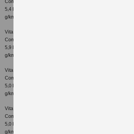
Comfort+ Verbrauchswerte: kombinierter Energieverbrauch
5,4 l/100km; kombinierter Wert der CO₂-Emission: 129
g/km; CO₂-Klasse: D
Vitara 1.4 BOOSTERJET HYBRID ALLGRIP AT
Comfort+
Verbrauchswerte: kombinierter Energieverbrauch
5,9 l/100 km; kombinierter Wert der CO₂-Emission: 138
g/km; CO₂-Klasse: E
Vitara 1.5 DUALJET HYBRID AGS
Comfort
Verbrauchswerte: kombinierter Energieverbrauch
5,0 l/100km; kombinierter Wert der CO₂-Emission: 113
g/km; CO₂-Klasse: C
Vitara 1.5 DUALJET HYBRID AGS
Comfort+
Verbrauchswerte: kombinierter Energieverbrauch
5,0 l/100km; kombinierter Wert der CO₂-Emission: 114
g/km; CO₂-Klasse: C