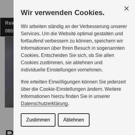
Zum
Wir verwenden Cookies.
Hauptinhalt
Reichenbacher Straße 121
AUTOHAUS ZIMPEL & FRANKE
Wir arbeiten ständig an der Verbesserung unserer
08056 Zwickau
Services. Um die Website optimal gestalten und
fortlaufend verbessern zu können, speichern wir
MODELLE
Informationen über Ihren Besuch in sogenannten
Cookies. Entscheiden Sie sich, ob Sie allen
Cookies zustimmen, sie ablehnen und
ZUBEHÖR
individuelle Einstellungen vornehmen.
Ihre erteilten Einwilligungen können Sie jederzeit
BERATUNG & KAUF
über die Cookie-Einstellungen ändern. Weitere
Informationen hierzu finden Sie in unserer
Datenschutzerklärung
.
GESCHÄFTSKUNDEN
Zustimmen
Ablehnen
SERVICE