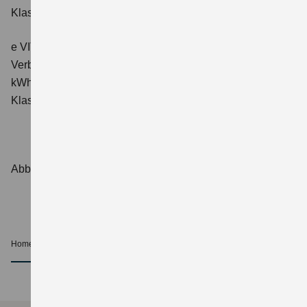
Klasse: A.
e VITARA eAxle ALLGRIP-e Comfort+ (61 kWh-Batterie)
Verbrauchswerte: Energieverbrauch kombiniert: 16,6
kWh/100 km; CO₂-Emissionen kombiniert: 0 g/km; CO₂-
Klasse: A.
Abbildungen zeigen Sonderausstattungen.
Home
Beratung und Kauf
Beratung
nach oben