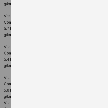
g/km; CO₂-Klasse: D
Vitara 1.4 BOOSTERJET HYBRID AT
Comfort+
Verbrauchswerte: kombinierter Energieverbrauch
5,7 l/100km; kombinierter Wert der CO₂-Emission: 130
g/km; CO₂-Klasse: D
Vitara 1.4 BOOSTERJET HYBRID ALLGRIP
Comfort
Verbrauchswerte: kombinierter Energieverbrauch
5,4 l/100km; kombinierter Wert der CO₂-Emission: 129
g/km; CO₂-Klasse: D
Vitara 1.4 BOOSTERJET HYBRID ALLGRIP AT
Comfort
Verbrauchswerte: kombinierter Energieverbrauch
5,8 l/100 km; kombinierter Wert der CO₂-Emission: 137
g/km; CO₂-Klasse: E
Vitara 1.4 BOOSTERJET HYBRID ALLGRIP