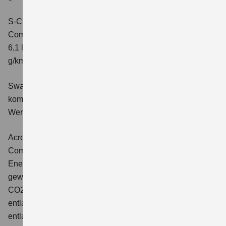
S-Cross 1.4 BOOSTERJET HYBRID ALLGRIP AT
Comfort+
Verbrauchswerte: kombinierter Energieverbrauch
6,1 l/100 km; kombinierter Wert der CO2-Emission: 141
g/km; CO2-Klasse: E
Swace 1.8 HYBRID CVT Comfort+
Verbrauchswerte:
kombinierter Energieverbrauch 4,5 l/100km; kombinierter
Wert der CO2-Emission: 102 g/km; CO2-Klasse: C.
Across 2.5 PLUG-IN HYBRID CVT
Comfort+
Verbrauchswerte: gewichtet kombinierter
Energieverbrauch: 17,1kWh/100km plus 1,0 l/100 km;
gewichtet kombinierter Wert der CO2-Emission: 22 g/km;
CO2-Klasse: B; kombinierter Kraftstoffverbrauch bei
entladener Batterie: 6,6 l/100km; CO2-Klasse (bei
entladener Batterie): E.