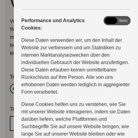
vereinbaren
analytics
Performance und Analytics
Verwenden Sie bitte dieses Formular, um uns Ihren
Ja
Nein
Cookies:
Wunschtermin für eine Beratung oder eine Probefahrt
mitzuteilen. Wir melden uns dann so bald wie möglich
Diese Daten verwenden wir, um den Inhalt der
bei Ihnen per E-Mail, oder wenn Sie wünschen auch
Website zur verbessern und um Statistiken zu
telefonisch.
internen Marktanalysezwecken über den
individuellen Gebrauch der Website anzufertigen.
Diese Daten erlauben keinen unmittelbaren
Termingrund
Rückschluss auf Ihre Person. Alle von uns
erhobenen Daten werden lediglich in aggregierter
Beratung
Probefahrttermin
Form verarbeitet.
Diese Cookies helfen uns zu verstehen, wie Sie
Terminwunsch
*
mit unserer Website interagieren, indem sie Daten
darüber liefern, welche Plattformen und
Wunschtermin
Suchbegriffe Sie auf unsere Website bringen, wie
lange Sie auf unserer Website bleiben oder wie