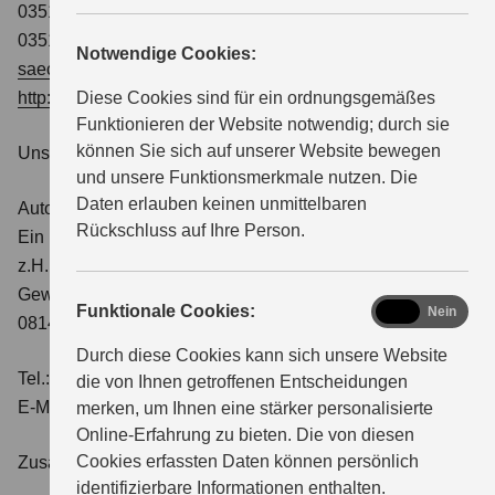
0351 493 - 5401
0351 493 -
5490
Notwendige Cookies:
saechsdsb@slt.sachsen.de
ÜBER UNS
http://www.datenschutz.sachsen.de
Diese Cookies sind für ein ordnungsgemäßes
Funktionieren der Website notwendig; durch sie
können Sie sich auf unserer Website bewegen
Unser Datenschutzbeauftragter:
und unsere Funktionsmerkmale nutzen. Die
Daten erlauben keinen unmittelbaren
Autohaus Franke & Ebert
Rückschluss auf Ihre Person.
Ein Betrieb der Zimpel & Franke GmbH
z.H. Datenschutzbeauftragten
Gewerbestraße 3
functional
Funktionale Cookies:
Ja
Nein
08141 Reinsdorf
Durch diese Cookies kann sich unsere Website
Tel.: (0375) 282860
die von Ihnen getroffenen Entscheidungen
E-Mail:
datenschutzbeauftragter@zf-gruppe.de
merken, um Ihnen eine stärker personalisierte
Online-Erfahrung zu bieten. Die von diesen
Cookies erfassten Daten können persönlich
Zusätzliche Hinweise:
identifizierbare Informationen enthalten.