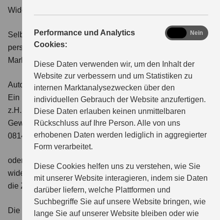
Widerspruchs-/Widerrufsrecht
analytics
Performance und Analytics
Ja
Nein
Selbstverständlich können Sie der Nutzung Ihrer
Cookies:
personenbezogenen Daten für Zwecke der Werbung und
Marktforschung jederzeit durch eine formlose Mitteilung an
Diese Daten verwenden wir, um den Inhalt der
Website zur verbessern und um Statistiken zu
Autohaus Franke & Ebert
internen Marktanalysezwecken über den
Ein Betrieb der Zimpel & Franke GmbH
individuellen Gebrauch der Website anzufertigen.
z.H. Datenschutzbeauftragten
Diese Daten erlauben keinen unmittelbaren
Gewerbestraße 3
Rückschluss auf Ihre Person. Alle von uns
erhobenen Daten werden lediglich in aggregierter
08141 Reinsdorf
Form verarbeitet.
oder per E-Mail an
datenschutzbeauftragter@zf-gruppe.de
Diese Cookies helfen uns zu verstehen, wie Sie
widersprechen oder eine bereits erteilte Einwilligung für
mit unserer Website interagieren, indem sie Daten
die Zukunft widerrufen.
darüber liefern, welche Plattformen und
Suchbegriffe Sie auf unsere Website bringen, wie
Die SUZUKI DEUTSCHLAND GMBH (nachfolgend
lange Sie auf unserer Website bleiben oder wie