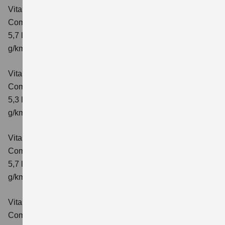
Vitara 1.4 BOOSTERJET HYBRID AT
Comfort
Verbrauchswerte: kombinierter Energieverbrauch
5,7 l/100 km; kombinierter Wert der CO₂-Emission: 129
g/km; CO₂-Klasse: D
Vitara 1.4 BOOSTERJET HYBRID
Comfort+
Verbrauchswerte: kombinierter Energieverbrauch
5,3 l/100km; kombinierter Wert der CO₂-Emission: 120
g/km; CO₂-Klasse: D
Vitara 1.4 BOOSTERJET HYBRID AT
Comfort+
Verbrauchswerte: kombinierter Energieverbrauch
5,7 l/100km; kombinierter Wert der CO₂-Emission: 130
g/km; CO₂-Klasse: D
Vitara 1.4 BOOSTERJET HYBRID ALLGRIP
Comfort
Verbrauchswerte: kombinierter Energieverbrauch