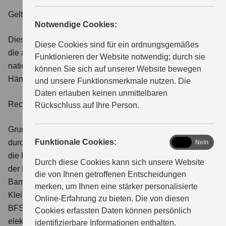
Geltungsbereich
Notwendige Cookies:
ÜBER UNS
Diese Erklärung gilt für die vorliegende Händlerwebsite,
Diese Cookies sind für ein ordnungsgemäßes
die auf Basis des Suzuki CMS betrieben wird und
Funktionieren der Website notwendig; durch sie
nationale Suzuki-Inhalte sowie eigene Inhalte des
können Sie sich auf unserer Website bewegen
Händlers beinhaltet.
und unsere Funktionsmerkmale nutzen. Die
Daten erlauben keinen unmittelbaren
Rechtsgrundlage
Rückschluss auf Ihre Person.
Grundlage ist die Richtlinie (EU) 2019/882, umgesetzt
functional
Funktionale Cookies:
durch das Barrierefreiheitsstärkungsgesetz (BFSG) und
Ja
Nein
die Barrierefreiheitsstärkungsverordnung (BFSGV). Soweit
Durch diese Cookies kann sich unsere Website
der Händler nicht zur Umsetzung der Regelungen zur
die von Ihnen getroffenen Entscheidungen
Barrierefreiheit verpflichtet ist (z.B. weil er als
merken, um Ihnen eine stärker personalisierte
Kleinstunternehmen unter die Ausnahme von § 3 Absatz 3
Online-Erfahrung zu bieten. Die von diesen
BFSG fällt oder es sich nicht um eine Dienstleistung im
Cookies erfassten Daten können persönlich
elektronischen Geschäftsverkehr im Sinne von § 2 Nr. 26
identifizierbare Informationen enthalten.