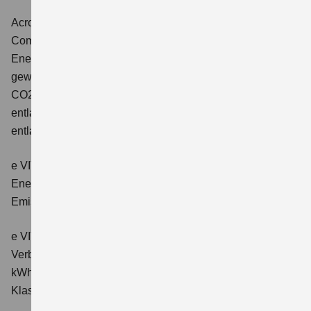
Across 2.5 PLUG-IN HYBRID CVT
Comfort+
Verbrauchswerte: gewichtet kombinierter
Energieverbrauch: 17,1kWh/100km plus 1,0 l/100 km;
gewichtet kombinierter Wert der CO2-Emission: 22 g/km;
CO2-Klasse: B; kombinierter Kraftstoffverbrauch bei
entladener Batterie: 6,6 l/100km; CO2-Klasse (bei
entladener Batterie): E.
e VITARA eAxle Club (49 kWh-Batterie)
Verbrauchswerte:
Energieverbrauch kombiniert: 14,9 kWh/100km; CO₂-
Emissionen kombiniert: 0 g/km; CO₂-Klasse: A.
e VITARA eAxle Comfort (61 kWh-Batterie)
Verbrauchswerte: Energieverbrauch kombiniert: 15,1
kWh/100km; CO₂-Emissionen kombiniert: 0 g/km; CO₂-
Klasse: A.