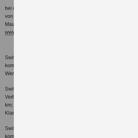
bei der Beauftragten der Bundesregierung für die Belange
von Menschen mit Behinderungen
Mauerstraße 53, 10117 Berlin
www.schlichtungsstelle-bgg.de
Swift 1.2 DUALJET HYBRID Club
Verbrauchswerte:
kombinierter Energieverbrauch 4,4 l/100km; kombinierter
Wert der CO₂-Emission: 98 g/km; CO₂-Klasse: C.
Swift 1.2 DUALJET HYBRID ALLGRIP Club
Verbrauchswerte: kombinierter Energieverbrauch 4,9 l/100
km; kombinierter Wert der CO₂-Emission: 111 g/km; CO₂-
Klasse: C.
Swift 1.2 DUALJET HYBRID Comfort
Verbrauchswerte:
kombinierter Energieverbrauch 4,4 l/100km; kombinierter