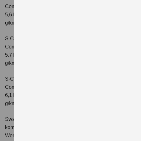
Comfort
Verbrauchswerte: kombinierter Energieverbrauch
5,6 l/100 km; kombinierter Wert der CO2-Emission: 131
g/km; CO2-Klasse: D
S-Cross 1.4 BOOSTERJET HYBRID ALLGRIP
Comfort+
Verbrauchswerte: kombinierter Energieverbrauch
5,7 l/100 km; kombinierter Wert der CO2-Emission: 131
g/km; CO2-Klasse: D
S-Cross 1.4 BOOSTERJET HYBRID ALLGRIP AT
Comfort+
Verbrauchswerte: kombinierter Energieverbrauch
6,1 l/100 km; kombinierter Wert der CO2-Emission: 141
g/km; CO2-Klasse: E
Swace 1.8 HYBRID CVT Comfort+
Verbrauchswerte:
kombinierter Energieverbrauch 4,5 l/100km; kombinierter
Wert der CO2-Emission: 102 g/km; CO2-Klasse: C.