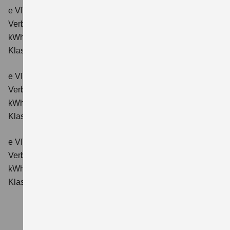
e VITARA eAxle ALLGRIP-e Comfort (61 kWh-Batterie)
Verbrauchswerte: Energieverbrauch kombiniert: 16,6
kWh/100km; CO₂-Emissionen kombiniert: 0 g/km; CO₂-
Klasse: A.
e VITARA eAxle Comfort+ (61 kWh-Batterie)
Verbrauchswerte: Energieverbrauch kombiniert: 15,1
kWh/100km; CO₂-Emissionen kombiniert: 0 g/km; CO₂-
Klasse: A.
e VITARA eAxle ALLGRIP-e Comfort+ (61 kWh-Batterie)
Verbrauchswerte: Energieverbrauch kombiniert: 16,6
kWh/100 km; CO₂-Emissionen kombiniert: 0 g/km; CO₂-
Klasse: A.