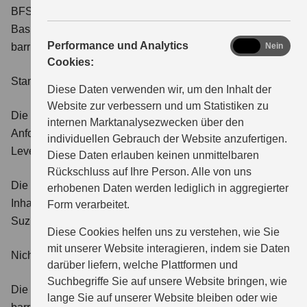
BFSG handelt), erfolgt die Umsetzung auf freiwilliger
Basis, um den Nutzerinnen und Nutzern einen
analytics
Performance und Analytics
barrierefreien Zugang zu ermöglichen.
Ja
Nein
Cookies:
Stand der Vereinbarkeit
Diese Daten verwenden wir, um den Inhalt der
Website zur verbessern und um Statistiken zu
Die Website ist in wesentlichen Bereichen mit den
internen Marktanalysezwecken über den
Anforderungen an die Barrierefreiheit gemäß WCAG 2.1,
individuellen Gebrauch der Website anzufertigen.
Level AA, vereinbar.
Diese Daten erlauben keinen unmittelbaren
Rückschluss auf Ihre Person. Alle von uns
Die technische Struktur sowie alle zentral eingebundenen
erhobenen Daten werden lediglich in aggregierter
Inhalte (z. B. Modellseiten, Angebotsmodule) werden durch
Form verarbeitet.
Suzuki Deutschland barrierefrei bereitgestellt.
Diese Cookies helfen uns zu verstehen, wie Sie
mit unserer Website interagieren, indem sie Daten
Nicht barrierefreie Inhalte
darüber liefern, welche Plattformen und
Suchbegriffe Sie auf unsere Website bringen, wie
Die folgenden Inhalte sind teilweise noch nicht vollständig
lange Sie auf unserer Website bleiben oder wie