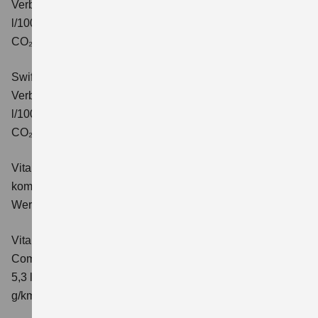
Verbrauchswerte: kombinierter Energieverbrauch 4,7
l/100km; kombinierter Wert der CO₂-Emission: 106 g/km;
CO₂-Klasse: C.
Swift 1.2 DUALJET HYBRID ALLGRIP Comfort+
Verbrauchswerte: kombinierter Energieverbrauch 4,9
l/100km; kombinierter Wert der CO₂-Emission: 110 g/km;
CO₂-Klasse: C.
Vitara 1.4 BOOSTERJET HYBRID Club
Verbrauchswerte:
kombinierter Energieverbrauch 5,3 l/100km; kombinierter
Wert der CO₂-Emission: 119 g/km; CO₂-Klasse: D
Vitara 1.4 BOOSTERJET HYBRID
Comfort
Verbrauchswerte: kombinierter Energieverbrauch
5,3 l/100km; kombinierter Wert der CO₂-Emission: 119
g/km; CO₂-Klasse: D