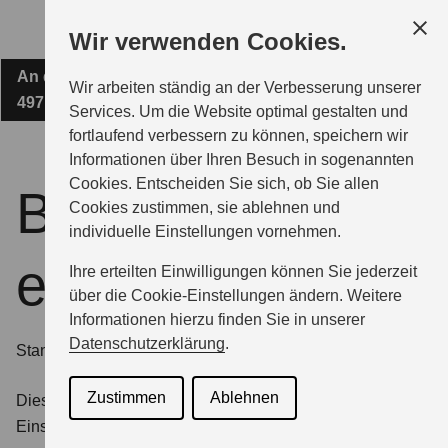
Zum
Wir verwenden Cookies.
Hauptinhalt
An der Haarbrücke 1c
AUTO BAUMANN & BEHNEN OHG
Wir arbeiten ständig an der Verbesserung unserer
49716 Meppen
Services. Um die Website optimal gestalten und
fortlaufend verbessern zu können, speichern wir
MODELLE
Informationen über Ihren Besuch in sogenannten
Cookies. Entscheiden Sie sich, ob Sie allen
Barrierefreiheits
Cookies zustimmen, sie ablehnen und
ZUBEHÖR
individuelle Einstellungen vornehmen.
erklärung
Ihre erteilten Einwilligungen können Sie jederzeit
BERATUNG & KAUF
über die Cookie-Einstellungen ändern. Weitere
Informationen hierzu finden Sie in unserer
Datenschutzerklärung
.
Stand der Erklärung
GESCHÄFTSKUNDEN
Zustimmen
Ablehnen
Diese Erklärung wurde am 25. Juni 2025 erstellt, die
Einschätzung basiert auf einer Selbstbewertung.
SERVICE