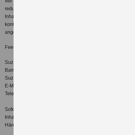
Wir arbeiten kontinuierlich daran, solche Barrieren zu
reduzieren und danken für Ihr Verständnis. Sollten Sie auf
Inhalte stoßen, die für Sie nicht zugänglich sind,
kontaktieren Sie uns gern über die im Folgenden
angegebenen Kontaktmöglichkeiten.
Feedback und Kontakt
Suzuki Deutschland GmbH
Barrierefreiheitsbeauftragte*r
Suzuki-Allee 7, 64625 Bensheim
E-Mail:
kontakt@suzuki.de
Telefon: +49 (0)6251 5700-380
Sofern die Anfrage vom Händler selbst bereitgestellte
Inhalte betrifft, wird Suzuki Deutschland GmbH sie an den
Händler weiterleiten.