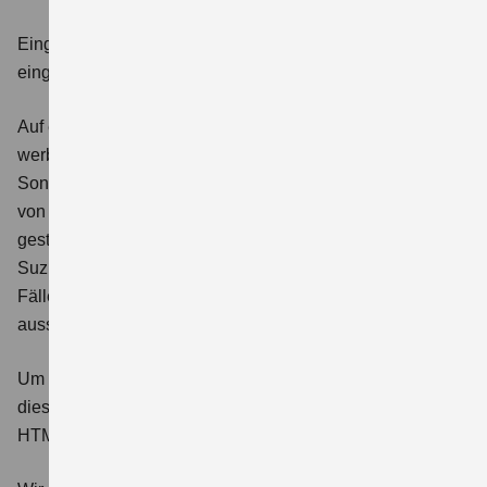
Eingeschränkte Barrierefreiheit bei gestalterisch
eingebetteten Texten
Auf einigen Seiten dieser Website sind rechtlich oder
werblich notwendige Hinweise (z. B. zu
Sonderausstattungen oder Verbrauchsangaben) innerhalb
von Bildmaterialien (Visuals) eingebettet. Aus Gründen der
gestalterischen Kohärenz mit dem Corporate Design von
Suzuki sowie technischer Einbindungen war es in diesen
Fällen nicht vollständig möglich, die Informationen
ausschließlich in barrierefreier Textform darzustellen.
Um die Zugänglichkeit dennoch sicherzustellen, werden
diese Inhalte zusätzlich in barrierefreier Form (z. B. als
HTML-Text oder Bildbeschreibung) bereitgestellt.