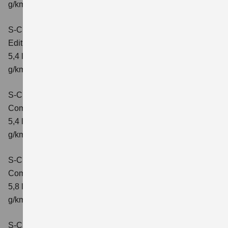
g/km; CO₂-Klasse: D
S-Cross 1.4 BOOSTERJET HYBRID
Edition
Verbrauchswerte: kombinierter Energieverbrauch
5,4 l/100 km; kombinierter Wert der CO2-Emission: 121
g/km; CO2-Klasse: D
S-Cross 1.4 BOOSTERJET HYBRID
Comfort
Verbrauchswerte: kombinierter Energieverbrauch
5,4 l/100 km; kombinierter Wert der CO2-Emission: 121
g/km; CO2-Klasse: D
S-Cross 1.4 BOOSTERJET HYBRID AT
Comfort
Verbrauchswerte: kombinierter Energieverbrauch
5,8 l/100 km; kombinierter Wert der CO2-Emission: 132
g/km; CO2-Klasse: D
S-Cross 1.4 BOOSTERJET HYBRID ALLGRIP