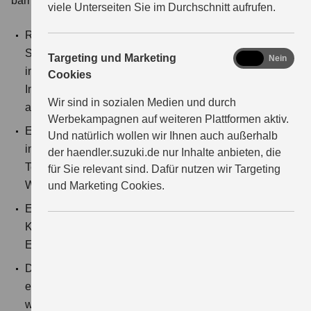
barrierefrei:
viele Unterseiten Sie im Durchschnitt aufrufen.
Rechtlich erforderliche Hinweise (z. B. zu
Sonderausstattungen), die aus gestalterischen Gründen
marketing
Targeting und Marketing
Ja
Nein
in Fahrzeugvisuals eingebettet wurden. Diese
Cookies
Informationen werden zusätzlich in Textform
Wir sind in sozialen Medien und durch
angegeben.
Werbekampagnen auf weiteren Plattformen aktiv.
Einzelne durch den Händler selbst eingepflegte Inhalte,
Und natürlich wollen wir Ihnen auch außerhalb
insbesondere PDF-Dokumente, Bilder und
der haendler.suzuki.de nur Inhalte anbieten, die
Textbausteine, entsprechen nicht durchgehend den
für Sie relevant sind. Dafür nutzen wir Targeting
WCAG-Kriterien.
und Marketing Cookies.
Einbindung externer Inhalte (z. B. YouTube,
Kartendienste), auf deren Barrierefreiheit wir keinen
Einfluss haben.
Die Bedienbarkeit einzelner Elemente kann teilweise
eingeschränkt sein, an der Behebung dieser Barrieren
wird kontinuierlich gearbeitet.