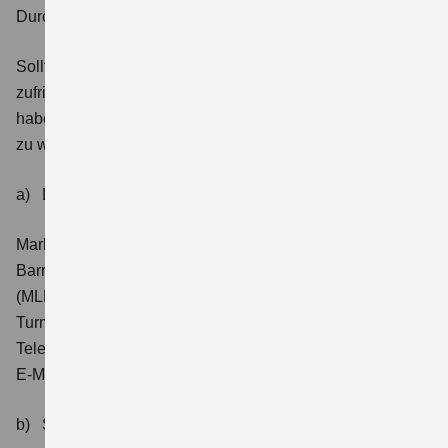
Durchsetzungs- und Schlichtungsverfahren
Sollten Sie innerhalb eines Monats keine
zufriedenstellende Antwort auf Ihr Feedback erhalten,
haben Sie die Möglichkeit, sich an die folgenden Stellen
zu wenden:
a) Durchsetzungsverfahren (§ 20 BFSG)
Marktüberwachungsstelle der Länder für die
Barrierefreiheit von Produkten und Dienstleistungen
(MLBF)
Turmschanzenstraße 25, 39114 Magdeburg
Telefon: (0391) 567-4530
E-Mail:
MLBF@ms.sachsen-anhalt.de
b) Schlichtungsstelle BGG