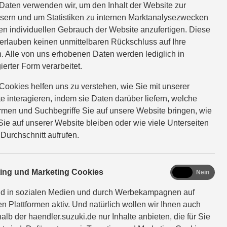
.
Daten verwenden wir, um den Inhalt der Website zur
sern und um Statistiken zu internen Marktanalysezwecken
en individuellen Gebrauch der Website anzufertigen. Diese
erlauben keinen unmittelbaren Rückschluss auf Ihre
imationen, Videos etc.)
. Alle von uns erhobenen Daten werden lediglich in
ierter Form verarbeitet.
tung, Wieder- bzw.
et.
Cookies helfen uns zu verstehen, wie Sie mit unserer
e interagieren, indem sie Daten darüber liefern, welche
ormen und Suchbegriffe Sie auf unsere Website bringen, wie
Sie auf unserer Website bleiben oder wie viele Unterseiten
ich. Obwohl die Website mit
 Durchschnitt aufrufen.
r auf den Seiten angebotenen
r Benutzung ihrer Website
ahrlässigkeit des Website-
marketing
ting und Marketing Cookies
Ja
Nein
nd in sozialen Medien und durch Werbekampagnen auf
en Plattformen aktiv. Und natürlich wollen wir Ihnen auch
alb der haendler.suzuki.de nur Inhalte anbieten, die für Sie