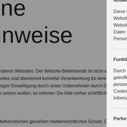
ine
Notwe
Diese 
Websit
inweise
Websit
Daten 
Person
Funkt
Durch 
nderen Websites. Der Website-Betreibende ist nicht verantwortli
getrof
es und übernimmt keinerlei Verantwortung für deren Inhalt. Ei
person
erigen Einwilligung durch unser Unternehmen durch Dritte einger
Cookie
setzen wollen, so nehmen Sie bitte vorher schriftlich Kontakt m
Inform
Perfo
arkenzeichen genießen markenrechtlichen Schutz. Dies gilt in