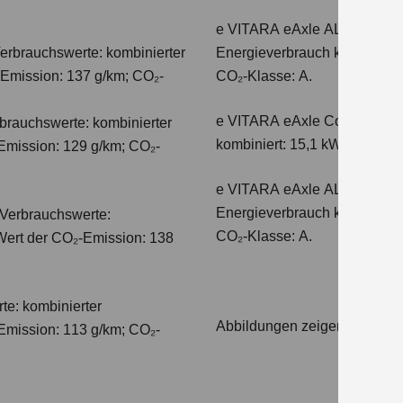
e VITARA eAxle ALLGRIP-e C
erbrauchswerte: kombinierter
Energieverbrauch kombiniert
-Emission: 137 g/km; CO₂-
CO₂-Klasse: A.
e VITARA eAxle Comfort+ (61
auchswerte: kombinierter
kombiniert: 15,1 kWh/100km;
Emission: 129 g/km; CO₂-
e VITARA eAxle ALLGRIP-e C
Energieverbrauch kombiniert
Verbrauchswerte:
CO₂-Klasse: A.
 Wert der CO₂-Emission: 138
te: kombinierter
Abbildungen zeigen Sondera
Emission: 113 g/km; CO₂-