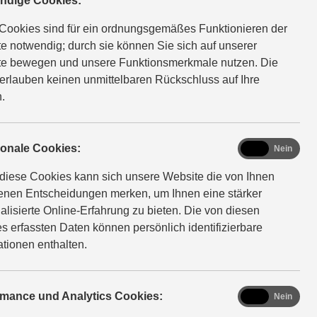
ndige Cookies:
Cookies sind für ein ordnungsgemäßes Funktionieren der
e notwendig; durch sie können Sie sich auf unserer
e bewegen und unsere Funktionsmerkmale nutzen. Die
erlauben keinen unmittelbaren Rückschluss auf Ihre
.
functional
ionale Cookies:
Ja
Nein
diese Cookies kann sich unsere Website die von Ihnen
ch für die Einhaltung von
fenen Entscheidungen merken, um Ihnen eine stärker
n Hypertext-Link auf diese
alisierte Online-Erfahrung zu bieten. Die von diesen
ichtet werden. Sollten Sie
s erfassten Daten können persönlich identifizierbare
it uns auf.
ationen enthalten.
analytics
rmance und Analytics Cookies:
Ja
Nein
sbesondere für