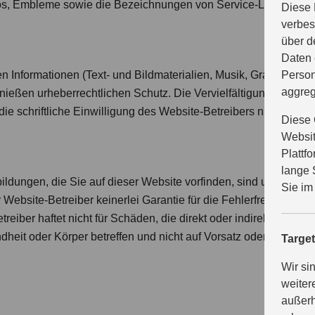
os, Embleme sowie die Bezeichnungen von Service-Leistungen
Diese 
verbes
über d
Daten 
en Informationen (Text- und Bildmaterialien, Musik, Grafiken, An
Person
aggreg
eßen urheberrechtlichen Schutz. Die Vervielfältigung, Verbrei
e schriftliche Einwilligung des Website-Betreibers nicht gestatt
Diese 
Websit
Plattf
lange 
ldungen, die Sie auf dieser Website vorfinden, sind unverbindl
Sie im
er Website-Betreiber keinerlei Garantie für die Fehlerfreiheit de
eiber haftet nicht für Schäden, die direkt oder indirekt aus de
dheit oder Körper betreffen und nicht auf Vorsatz oder grober F
Targe
Wir si
weiter
außerh