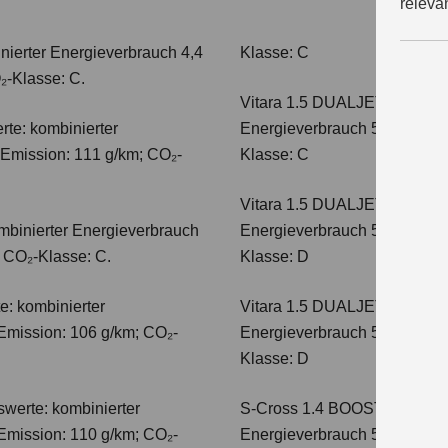
releva
nierter Energieverbrauch 4,4
Klasse: C
₂-Klasse: C.
Vitara 1.5 DUALJET HYBRI
te: kombinierter
Energieverbrauch 5,0 l/100km
-Emission: 111 g/km; CO₂-
Klasse: C
Vitara 1.5 DUALJET HYBRI
mbinierter Energieverbrauch
Energieverbrauch 5,6 l/100km
; CO₂-Klasse: C.
Klasse: D
e: kombinierter
Vitara 1.5 DUALJET HYBRI
Emission: 106 g/km; CO₂-
Energieverbrauch 5,6 l/100km
Klasse: D
werte: kombinierter
S-Cross 1.4 BOOSTERJET H
Emission: 110 g/km; CO₂-
Energieverbrauch 5,4 l/100 