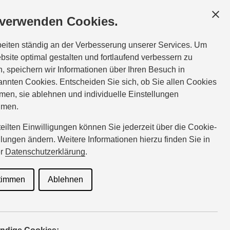
GESCHÄFTSKUNDEN
SERVICE
ÜBER UNS
 verwenden Cookies.
ce:
Tel.:
05931-16530
beiten ständig an der Verbesserung unserer Services. Um
baumann@suzuki-handel.de
bsite optimal gestalten und fortlaufend verbessern zu
, speichern wir Informationen über Ihren Besuch in
nnten Cookies. Entscheiden Sie sich, ob Sie allen Cookies
men, sie ablehnen und individuelle Einstellungen
hmen.
rteilten Einwilligungen können Sie jederzeit über die Cookie-
llungen ändern. Weitere Informationen hierzu finden Sie in
er
Datenschutzerklärung
.
timmen
Ablehnen