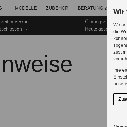
G
MODELLE
ZUBEHÖR
BERATUNG & KAUF
Wir
zeiten Verkauf:
Öffnungszeiten Servi
Wir ar
eschlossen
Heute geschlossen
die We
können
sogena
zustim
inweise
vorne
Ihre e
Einste
unser
Zus