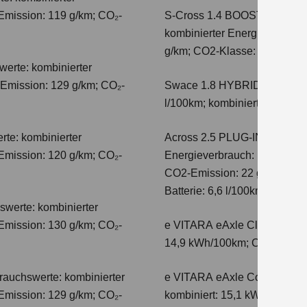
Emission: 119 g/km; CO₂-
S-Cross 1.4 BOOSTERJET 
kombinierter Energieverbrauc
g/km; CO2-Klasse: E
erte: kombinierter
-Emission: 129 g/km; CO₂-
Swace 1.8 HYBRID CVT Com
l/100km; kombinierter Wert 
te: kombinierter
Across 2.5 PLUG-IN HYBRID
Emission: 120 g/km; CO₂-
Energieverbrauch: 17,1kWh/10
CO2-Emission: 22 g/km; CO2-K
Batterie: 6,6 l/100km; CO2-Kl
swerte: kombinierter
Emission: 130 g/km; CO₂-
e VITARA eAxle Club (49 kW
14,9 kWh/100km; CO₂-Emissio
auchswerte: kombinierter
e VITARA eAxle Comfort (61 
Emission: 129 g/km; CO₂-
kombiniert: 15,1 kWh/100km;