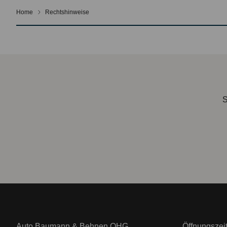
Home
Rechtshinweise
S
Auto Baumann & Behnen OHG
Öffnungszei