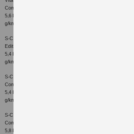
Vitara 1.5 DUALJET HYBRID ALLGRIP AGS
Comfort+
Verbrauchswerte: kombinierter Energieverbrauch
5,6 l/100km; kombinierter Wert der CO₂-Emission: 127
g/km; CO₂-Klasse: D
S-Cross 1.4 BOOSTERJET HYBRID
Edition
Verbrauchswerte: kombinierter Energieverbrauch
5,4 l/100 km; kombinierter Wert der CO2-Emission: 121
g/km; CO2-Klasse: D
S-Cross 1.4 BOOSTERJET HYBRID
Comfort
Verbrauchswerte: kombinierter Energieverbrauch
5,4 l/100 km; kombinierter Wert der CO2-Emission: 121
g/km; CO2-Klasse: D
S-Cross 1.4 BOOSTERJET HYBRID AT
Comfort
Verbrauchswerte: kombinierter Energieverbrauch
5,8 l/100 km; kombinierter Wert der CO2-Emission: 132