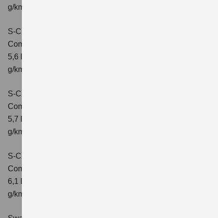
g/km; CO2-Klasse: D
S-Cross 1.4 BOOSTERJET HYBRID ALLGRIP
Comfort
Verbrauchswerte: kombinierter Energieverbrauch
5,6 l/100 km; kombinierter Wert der CO2-Emission: 131
g/km; CO2-Klasse: D
S-Cross 1.4 BOOSTERJET HYBRID ALLGRIP
Comfort+
Verbrauchswerte: kombinierter Energieverbrauch
5,7 l/100 km; kombinierter Wert der CO2-Emission: 131
g/km; CO2-Klasse: D
S-Cross 1.4 BOOSTERJET HYBRID ALLGRIP AT
Comfort+
Verbrauchswerte: kombinierter Energieverbrauch
6,1 l/100 km; kombinierter Wert der CO2-Emission: 141
g/km; CO2-Klasse: E