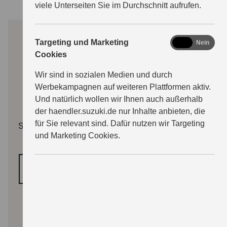
viele Unterseiten Sie im Durchschnitt aufrufen.
marketing
Targeting und Marketing
Ja
Nein
Cookies
Wir sind in sozialen Medien und durch
Werbekampagnen auf weiteren Plattformen aktiv.
Und natürlich wollen wir Ihnen auch außerhalb
der haendler.suzuki.de nur Inhalte anbieten, die
für Sie relevant sind. Dafür nutzen wir Targeting
Sie müssen erst die Kategorie "Funktionale Cookies"
und Marketing Cookies.
freischalten.
COOKIE‑EINSTELLUNGEN ÖFFNEN