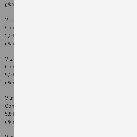
g/km; CO₂-Klasse: E
Vitara 1.5 DUALJET HYBRID AGS
Comfort
Verbrauchswerte: kombinierter Energieverbrauch
5,0 l/100km; kombinierter Wert der CO₂-Emission: 113
g/km; CO₂-Klasse: C
Vitara 1.5 DUALJET HYBRID AGS
Comfort+
Verbrauchswerte: kombinierter Energieverbrauch
5,0 l/100km; kombinierter Wert der CO₂-Emission: 114
g/km; CO₂-Klasse: C
Vitara 1.5 DUALJET HYBRID ALLGRIP AGS
Comfort
Verbrauchswerte: kombinierter Energieverbrauch
5,6 l/100km; kombinierter Wert der CO₂-Emission: 126
g/km; CO₂-Klasse: D