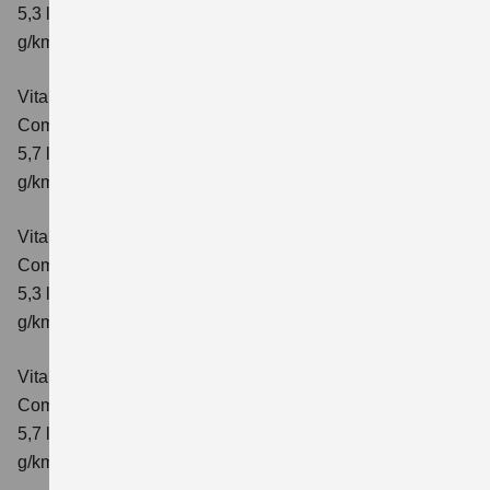
5,3 l/100km; kombinierter Wert der CO₂-Emission: 119
g/km; CO₂-Klasse: D
Vitara 1.4 BOOSTERJET HYBRID AT
Comfort
Verbrauchswerte: kombinierter Energieverbrauch
5,7 l/100 km; kombinierter Wert der CO₂-Emission: 129
g/km; CO₂-Klasse: D
Vitara 1.4 BOOSTERJET HYBRID
Comfort+
Verbrauchswerte: kombinierter Energieverbrauch
5,3 l/100km; kombinierter Wert der CO₂-Emission: 120
g/km; CO₂-Klasse: D
Vitara 1.4 BOOSTERJET HYBRID AT
Comfort+
Verbrauchswerte: kombinierter Energieverbrauch
5,7 l/100km; kombinierter Wert der CO₂-Emission: 130
g/km; CO₂-Klasse: D