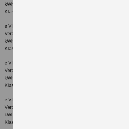
kWh/100km; CO₂-Emissionen kombiniert: 0 g/km; CO₂-
Klasse: A.
e VITARA eAxle ALLGRIP-e Comfort (61 kWh-Batterie)
Verbrauchswerte: Energieverbrauch kombiniert: 16,6
kWh/100km; CO₂-Emissionen kombiniert: 0 g/km; CO₂-
Klasse: A.
e VITARA eAxle Comfort+ (61 kWh-Batterie)
Verbrauchswerte: Energieverbrauch kombiniert: 15,1
kWh/100km; CO₂-Emissionen kombiniert: 0 g/km; CO₂-
Klasse: A.
e VITARA eAxle ALLGRIP-e Comfort+ (61 kWh-Batterie)
Verbrauchswerte: Energieverbrauch kombiniert: 16,6
kWh/100 km; CO₂-Emissionen kombiniert: 0 g/km; CO₂-
Klasse: A.