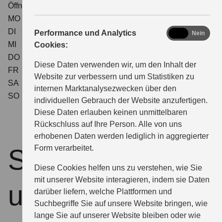
Öffnungszeiten Service
MO
08:00 - 18:00
DI
08:00 - 18:00
analytics
Performance und Analytics
Ja
Nein
MI
08:00 - 18:00
Cookies:
DO
08:00 - 18:00
Diese Daten verwenden wir, um den Inhalt der
FR
08:00 - 18:00
Website zur verbessern und um Statistiken zu
SA
08:00 - 12:00
internen Marktanalysezwecken über den
SO
geschlossen
individuellen Gebrauch der Website anzufertigen.
Diese Daten erlauben keinen unmittelbaren
Rückschluss auf Ihre Person. Alle von uns
erhobenen Daten werden lediglich in aggregierter
Form verarbeitet.
So finden Sie zu
Diese Cookies helfen uns zu verstehen, wie Sie
mit unserer Website interagieren, indem sie Daten
uns
darüber liefern, welche Plattformen und
Suchbegriffe Sie auf unsere Website bringen, wie
lange Sie auf unserer Website bleiben oder wie