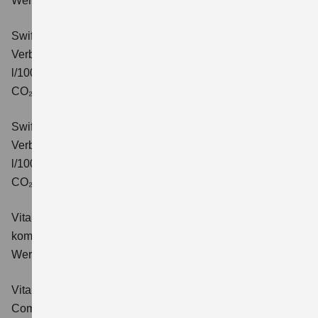
Wert der CO₂-Emission: 99 g/km; CO₂-Klasse: C.
Swift 1.2 DUALJET HYBRID CVT Comfort+
Verbrauchswerte: kombinierter Energieverbrauch 4,7
l/100km; kombinierter Wert der CO₂-Emission: 106 g/km;
CO₂-Klasse: C.
Swift 1.2 DUALJET HYBRID ALLGRIP Comfort+
Verbrauchswerte: kombinierter Energieverbrauch 4,9
l/100km; kombinierter Wert der CO₂-Emission: 110 g/km;
CO₂-Klasse: C.
Vitara 1.4 BOOSTERJET HYBRID Club
Verbrauchswerte:
kombinierter Energieverbrauch 5,3 l/100km; kombinierter
Wert der CO₂-Emission: 119 g/km; CO₂-Klasse: D
Vitara 1.4 BOOSTERJET HYBRID
Comfort
Verbrauchswerte: kombinierter Energieverbrauch