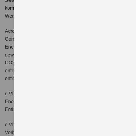
Swace 1.8 HYBRID CVT Comfort+
Verbrauchswerte:
kombinierter Energieverbrauch 4,5 l/100km; kombinierter
Wert der CO2-Emission: 102 g/km; CO2-Klasse: C.
Across 2.5 PLUG-IN HYBRID CVT
Comfort+
Verbrauchswerte: gewichtet kombinierter
Energieverbrauch: 17,1kWh/100km plus 1,0 l/100 km;
gewichtet kombinierter Wert der CO2-Emission: 22 g/km;
CO2-Klasse: B; kombinierter Kraftstoffverbrauch bei
entladener Batterie: 6,6 l/100km; CO2-Klasse (bei
entladener Batterie): E.
e VITARA eAxle Club (49 kWh-Batterie)
Verbrauchswerte:
Energieverbrauch kombiniert: 14,9 kWh/100km; CO₂-
Emissionen kombiniert: 0 g/km; CO₂-Klasse: A.
e VITARA eAxle Comfort (61 kWh-Batterie)
Verbrauchswerte: Energieverbrauch kombiniert: 15,1