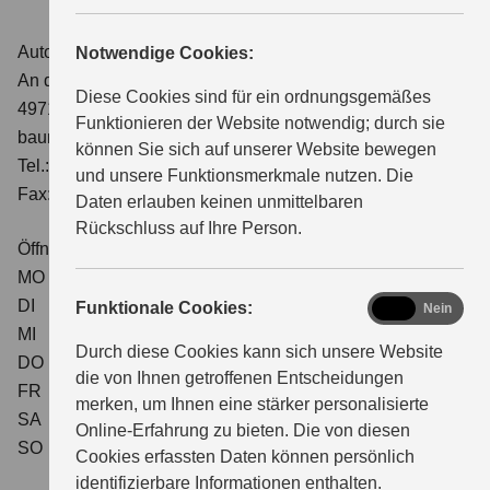
Auto Baumann & Behnen OHG
Notwendige Cookies:
ÜBER UNS
An der Haarbrücke 1c
Diese Cookies sind für ein ordnungsgemäßes
49716 Meppen
Funktionieren der Website notwendig; durch sie
baumann@suzuki-handel.de
können Sie sich auf unserer Website bewegen
Tel.: 05931-16530
und unsere Funktionsmerkmale nutzen. Die
Fax: 05931-596699
Daten erlauben keinen unmittelbaren
Rückschluss auf Ihre Person.
Öffnungszeiten Verkauf
MO
08:00 - 18:00
DI
08:00 - 18:00
functional
Funktionale Cookies:
Ja
Nein
MI
08:00 - 18:00
Durch diese Cookies kann sich unsere Website
DO
08:00 - 18:00
die von Ihnen getroffenen Entscheidungen
FR
08:00 - 18:00
merken, um Ihnen eine stärker personalisierte
SA
08:00 - 12:00
Online-Erfahrung zu bieten. Die von diesen
SO
geschlossen
Cookies erfassten Daten können persönlich
identifizierbare Informationen enthalten.