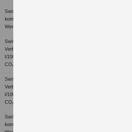
Swift 1.2 DUALJET HYBRID Comfort
Verbrauchswerte:
kombinierter Energieverbrauch 4,4 l/100km; kombinierter
Wert der CO₂-Emission: 99 g/km; CO₂-Klasse: C.
Swift 1.2 DUALJET HYBRID CVT Comfort
Verbrauchswerte: kombinierter Energieverbrauch 4,7
l/100km; kombinierter Wert der CO₂-Emission: 106 g/km;
CO₂-Klasse: C.
Swift 1.2 DUALJET HYBRID ALLGRIP Comfort
Verbrauchswerte: kombinierter Energieverbrauch 4,9
l/100km; kombinierter Wert der CO₂-Emission: 110 g/km;
CO₂-Klasse: C.
Swift 1.2 DUALJET HYBRID Comfort+
Verbrauchswerte:
kombinierter Energieverbrauch 4,4 l/100km; kombinierter