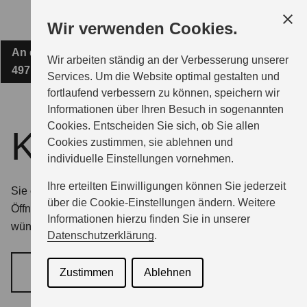
Zum
Wir verwenden Cookies.
Hauptinhalt
An der Haarbrücke 1c
AUTO BAUMANN & BEHNEN OHG
Wir arbeiten ständig an der Verbesserung unserer
49716 Meppen
Services. Um die Website optimal gestalten und
fortlaufend verbessern zu können, speichern wir
MODELLE
Informationen über Ihren Besuch in sogenannten
Cookies. Entscheiden Sie sich, ob Sie allen
Kontakt
Cookies zustimmen, sie ablehnen und
ZUBEHÖR
individuelle Einstellungen vornehmen.
Ihre erteilten Einwilligungen können Sie jederzeit
Sie erreichen uns telefonisch zu den unten angegebenen
BERATUNG & KAUF
über die Cookie-Einstellungen ändern. Weitere
Öffnungszeiten. Wenn Sie einen Beratungstermin
Informationen hierzu finden Sie in unserer
wünschen, nutzen Sie am besten unser Kontaktformular.
Datenschutzerklärung
.
GESCHÄFTSKUNDEN
Zustimmen
Ablehnen
BERATUNGSTERMIN VEREINBAREN
SERVICE