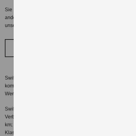
Sie möchten sich zu einem Suzuki Modell oder einem
anderen Thema persönlich beraten lassen? Nutzen Sie
unser Formular, um einen Termin zu vereinbaren.
BERATUNGSTERMIN VEREINBAREN
Swift 1.2 DUALJET HYBRID Club
Verbrauchswerte:
kombinierter Energieverbrauch 4,4 l/100km; kombinierter
Wert der CO₂-Emission: 98 g/km; CO₂-Klasse: C.
Swift 1.2 DUALJET HYBRID ALLGRIP Club
Verbrauchswerte: kombinierter Energieverbrauch 4,9 l/100
km; kombinierter Wert der CO₂-Emission: 111 g/km; CO₂-
Klasse: C.