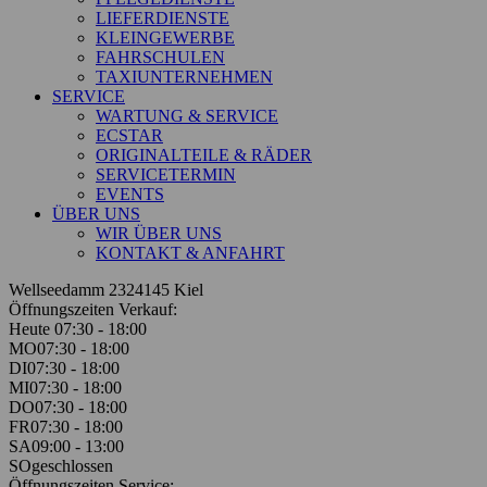
LIEFERDIENSTE
KLEINGEWERBE
FAHRSCHULEN
TAXIUNTERNEHMEN
SERVICE
WARTUNG & SERVICE
ECSTAR
ORIGINALTEILE & RÄDER
SERVICETERMIN
EVENTS
ÜBER UNS
WIR ÜBER UNS
KONTAKT & ANFAHRT
Wellseedamm 23
24145 Kiel
Öffnungszeiten Verkauf:
Heute 07:30 - 18:00
MO
07:30 - 18:00
DI
07:30 - 18:00
MI
07:30 - 18:00
DO
07:30 - 18:00
FR
07:30 - 18:00
SA
09:00 - 13:00
SO
geschlossen
Öffnungszeiten Service: