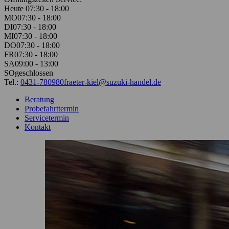
Heute 07:30 - 18:00
MO
07:30 - 18:00
DI
07:30 - 18:00
MI
07:30 - 18:00
DO
07:30 - 18:00
FR
07:30 - 18:00
SA
09:00 - 13:00
SO
geschlossen
Tel.:
0431-780980
fraeter-kiel@suzuki-handel.de
Beratung
Probefahrttermin
Servicetermin
Kontakt