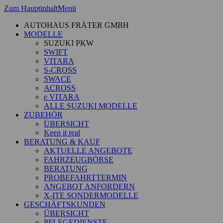
Zum Hauptinhalt
Menü
AUTOHAUS FRÄTER GMBH
MODELLE
SUZUKI PKW
SWIFT
VITARA
S-CROSS
SWACE
ACROSS
e VITARA
ALLE SUZUKI MODELLE
ZUBEHÖR
ÜBERSICHT
Keep it real
BERATUNG & KAUF
AKTUELLE ANGEBOTE
FAHRZEUGBÖRSE
BERATUNG
PROBEFAHRTTERMIN
ANGEBOT ANFORDERN
X-ITE SONDERMODELLE
GESCHÄFTSKUNDEN
ÜBERSICHT
PFLEGEDIENSTE