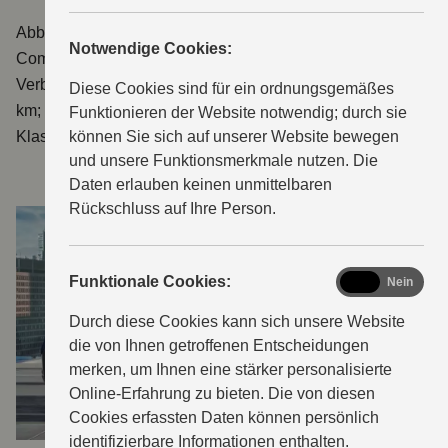
Abbildungen zeigen
Vitara 1.4 BOOSTERJET HYBRID
Notwendige Cookies:
Comfort+
ÜBER UNS
Verbrauchswerte: kombinierter Energieverbrauch 5,3 l/100
Diese Cookies sind für ein ordnungsgemäßes
km; kombinierter Wert der CO₂-Emission: 120 g/km; CO₂-
Funktionieren der Website notwendig; durch sie
Klasse: D
können Sie sich auf unserer Website bewegen
und unsere Funktionsmerkmale nutzen. Die
Daten erlauben keinen unmittelbaren
Rückschluss auf Ihre Person.
functional
Funktionale Cookies:
Ja
Nein
Durch diese Cookies kann sich unsere Website
die von Ihnen getroffenen Entscheidungen
merken, um Ihnen eine stärker personalisierte
Online-Erfahrung zu bieten. Die von diesen
Cookies erfassten Daten können persönlich
identifizierbare Informationen enthalten.