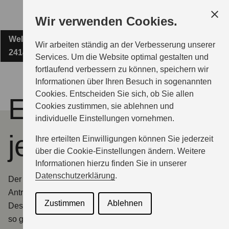
Zum
Wir verwenden Cookies.
Hauptinhalt
Wellseedamm 23
AUTOHAUS FRÄTER GMBH
Wir arbeiten ständig an der Verbesserung unserer
24145 Kiel
Services. Um die Website optimal gestalten und
fortlaufend verbessern zu können, speichern wir
MODELLE
Informationen über Ihren Besuch in sogenannten
Cookies. Entscheiden Sie sich, ob Sie allen
Entdecken Sie
Cookies zustimmen, sie ablehnen und
ZUBEHÖR
individuelle Einstellungen vornehmen.
jetzt den Vitara
Ihre erteilten Einwilligungen können Sie jederzeit
BERATUNG & KAUF
über die Cookie-Einstellungen ändern. Weitere
Informationen hierzu finden Sie in unserer
Datenschutzerklärung
.
Der Suzuki Vitara Hybrid vereint effiziente
GESCHÄFTSKUNDEN
Antriebstechnologie mit stilbewusstem Kompakt-SUV-
Zustimmen
Ablehnen
Design. Ein souveräner Auftritt ist damit auf jedem Terrain
so gut wie sicher.
SERVICE