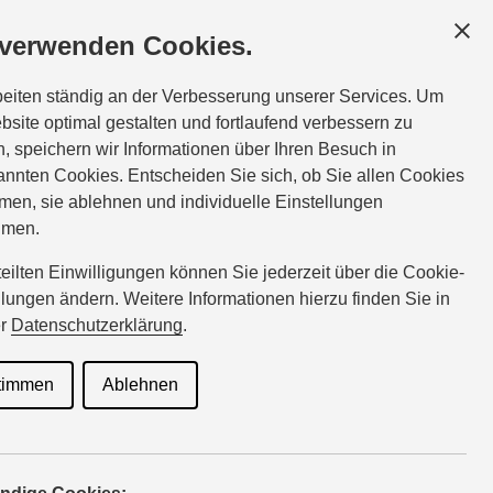
ESCHÄFTSKUNDEN
SERVICE
ÜBER UNS
 verwenden Cookies.
:
Tel.:
0431-780980
beiten ständig an der Verbesserung unserer Services. Um
fraeter-kiel@suzuki-handel.de
bsite optimal gestalten und fortlaufend verbessern zu
, speichern wir Informationen über Ihren Besuch in
nnten Cookies. Entscheiden Sie sich, ob Sie allen Cookies
men, sie ablehnen und individuelle Einstellungen
hmen.
rteilten Einwilligungen können Sie jederzeit über die Cookie-
llungen ändern. Weitere Informationen hierzu finden Sie in
er
Datenschutzerklärung
.
timmen
Ablehnen