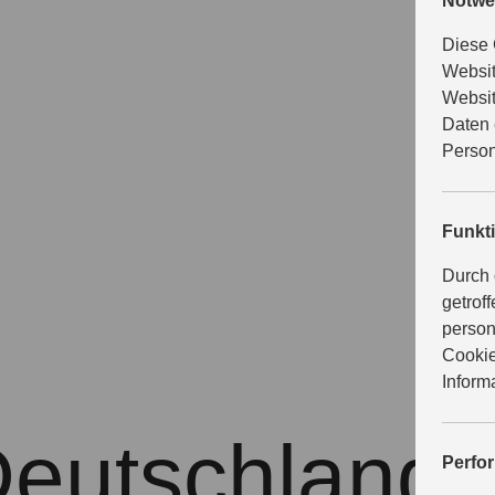
Notwe
Diese 
Websit
Websit
Daten 
Person
Funkt
Durch 
getrof
person
Cookie
Inform
Deutschland
Perfo