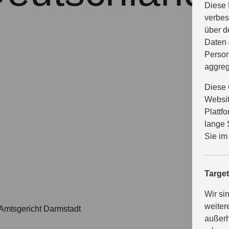
Diese 
verbes
über d
Daten 
Person
aggreg
Diese 
Websit
Plattf
lange 
Sie im
Targe
Wir si
weiter
Amtsgericht Darmstadt
außerh