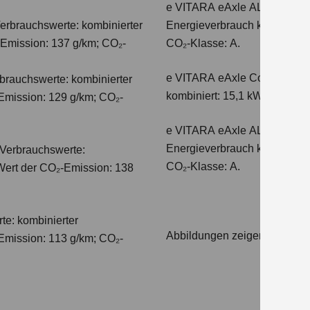
e VITARA eAxle ALLGRIP-e C
erbrauchswerte: kombinierter
Energieverbrauch kombiniert
-Emission: 137 g/km; CO₂-
CO₂-Klasse: A.
e VITARA eAxle Comfort+ (61
auchswerte: kombinierter
kombiniert: 15,1 kWh/100km;
Emission: 129 g/km; CO₂-
e VITARA eAxle ALLGRIP-e C
Energieverbrauch kombiniert
Verbrauchswerte:
CO₂-Klasse: A.
 Wert der CO₂-Emission: 138
te: kombinierter
Abbildungen zeigen Sondera
Emission: 113 g/km; CO₂-