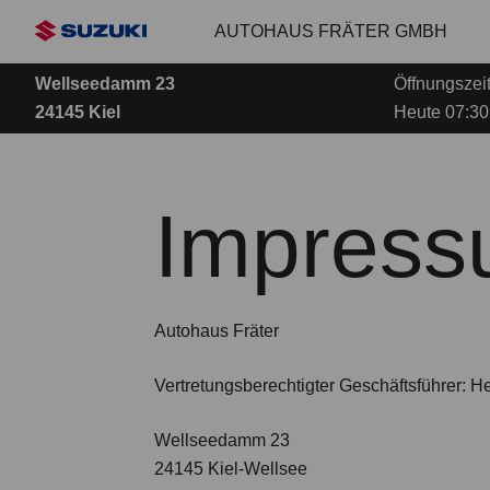
Zum
AUTOHAUS FRÄTER GMBH
Hauptinhalt
Wellseedamm 23
Öffnungszei
24145 Kiel
Heute 07:30
Impres
Autohaus Fräter
Vertretungsberechtigter Geschäftsführer:
Wellseedamm 23
24145 Kiel-Wellsee