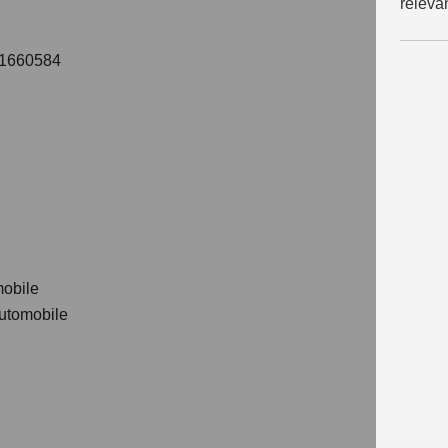
releva
1660584
mobile
Automobile