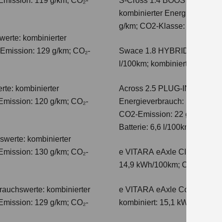
Emission: 119 g/km; CO₂-
S-Cross 1.4 BOOSTERJET 
kombinierter Energieverbrauc
g/km; CO2-Klasse: E
erte: kombinierter
-Emission: 129 g/km; CO₂-
Swace 1.8 HYBRID CVT Com
l/100km; kombinierter Wert 
te: kombinierter
Across 2.5 PLUG-IN HYBRID
Emission: 120 g/km; CO₂-
Energieverbrauch: 17,1kWh/10
CO2-Emission: 22 g/km; CO2-K
Batterie: 6,6 l/100km; CO2-Kl
swerte: kombinierter
Emission: 130 g/km; CO₂-
e VITARA eAxle Club (49 kW
14,9 kWh/100km; CO₂-Emissio
auchswerte: kombinierter
e VITARA eAxle Comfort (61 
Emission: 129 g/km; CO₂-
kombiniert: 15,1 kWh/100km;