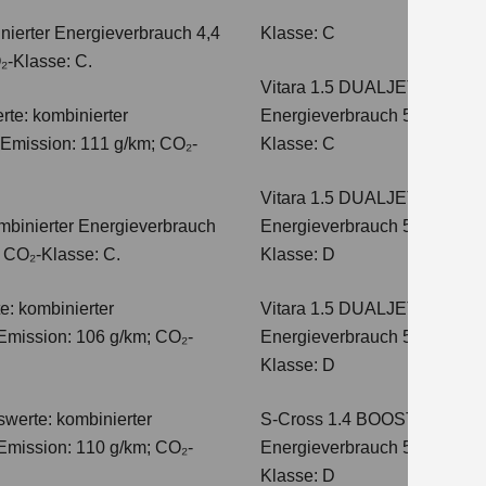
nierter Energieverbrauch 4,4
Klasse: C
₂-Klasse: C.
Vitara 1.5 DUALJET HYBRI
te: kombinierter
Energieverbrauch 5,0 l/100km
-Emission: 111 g/km; CO₂-
Klasse: C
Vitara 1.5 DUALJET HYBRI
mbinierter Energieverbrauch
Energieverbrauch 5,6 l/100km
; CO₂-Klasse: C.
Klasse: D
e: kombinierter
Vitara 1.5 DUALJET HYBRI
Emission: 106 g/km; CO₂-
Energieverbrauch 5,6 l/100km
Klasse: D
werte: kombinierter
S-Cross 1.4 BOOSTERJET H
Emission: 110 g/km; CO₂-
Energieverbrauch 5,4 l/100 
Klasse: D