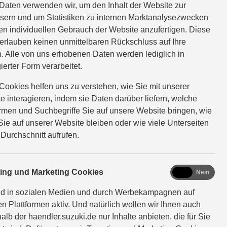
Daten verwenden wir, um den Inhalt der Website zur
sern und um Statistiken zu internen Marktanalysezwecken
en individuellen Gebrauch der Website anzufertigen. Diese
erlauben keinen unmittelbaren Rückschluss auf Ihre
. Alle von uns erhobenen Daten werden lediglich in
ierter Form verarbeitet.
LEASING
Cookies helfen uns zu verstehen, wie Sie mit unserer
e interagieren, indem sie Daten darüber liefern, welche
Laufzeit
Jährl. Fahrleistung
Sonderzahlung
ormen und Suchbegriffe Sie auf unsere Website bringen, wie
48
10.000
1.900
Sie auf unserer Website bleiben oder wie viele Unterseiten
Monate
km
EUR
 Durchschnitt aufrufen.
marketing
ting und Marketing Cookies
Ja
Nein
ANGEBOT ANFORDERN
nd in sozialen Medien und durch Werbekampagnen auf
en Plattformen aktiv. Und natürlich wollen wir Ihnen auch
Leasingbeispiel für einen Vitara 1.4 BOOSTERJET
alb der haendler.suzuki.de nur Inhalte anbieten, die für Sie
HYBRID Club (81 kW | 110 PS | 6-Gang-Schaltgetriebe |