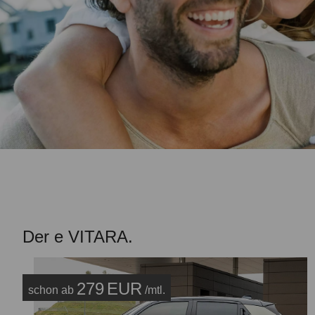
Der e VITARA.
279
EUR
schon ab
/mtl.