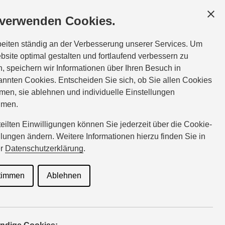
ESCHÄFTSKUNDEN
SERVICE
ÜBER UNS
 verwenden Cookies.
Tel.:
0451-290880
beiten ständig an der Verbesserung unserer Services. Um
fraeter-luebeck@suzuki-handel.de
bsite optimal gestalten und fortlaufend verbessern zu
, speichern wir Informationen über Ihren Besuch in
nnten Cookies. Entscheiden Sie sich, ob Sie allen Cookies
ktuelle
men, sie ablehnen und individuelle Einstellungen
hmen.
rteilten Einwilligungen können Sie jederzeit über die Cookie-
llungen ändern. Weitere Informationen hierzu finden Sie in
ngebote
er
Datenschutzerklärung
.
timmen
Ablehnen
 die Gunst der Stunde. Hier finden Sie aktuelle