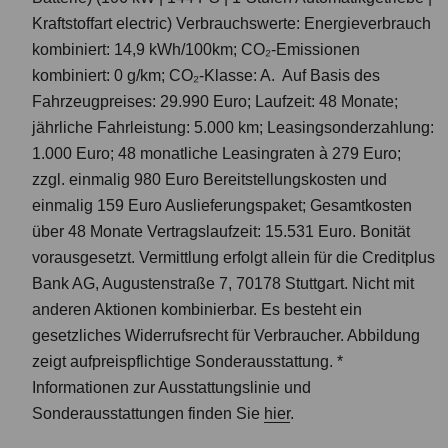
Kraftstoffart electric)
Verbrauchswerte: Energieverbrauch
kombiniert: 14,9 kWh/100km; CO₂-Emissionen
kombiniert: 0 g/km; CO₂-Klasse: A.
Auf Basis des
Fahrzeugpreises: 29.990 Euro; Laufzeit: 48 Monate;
jährliche Fahrleistung: 5.000 km; Leasingsonderzahlung:
1.000 Euro; 48 monatliche Leasingraten à 279 Euro;
zzgl. einmalig 980 Euro Bereitstellungskosten und
einmalig 159 Euro Aus­lieferungs­paket; Gesamtkosten
über 48 Monate Vertragslaufzeit: 15.531 Euro. Bonität
vorausgesetzt. Vermittlung erfolgt allein für die Creditplus
Bank AG, Augustenstraße 7, 70178 Stuttgart. Nicht mit
anderen Aktionen kombinierbar. Es besteht ein
gesetzliches Widerrufsrecht für Verbraucher. Abbildung
zeigt aufpreispflichtige Sonder­ausstattung. *
Informationen zur Ausstattungslinie und
Sonderausstattungen finden Sie
hier
.