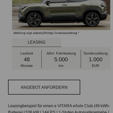
LEASING
Laufzeit
Jährl. Fahrleistung
Sonderzahlung
48
5.000
1.000
Monate
km
EUR
ANGEBOT ANFORDERN
Leasingbeispiel für einen e VITARA eAxle Club (49 kWh-
Batterie)
(106 kW | 144 PS | 1-Stufen Automatikgetriebe |