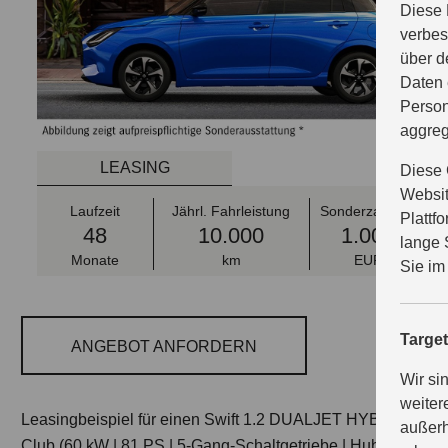
Diese 
verbes
über d
Daten 
Person
aggreg
LEASING
Diese 
Websit
Laufzeit
Jährl. Fahrleistung
Sonderzahlung
Plattf
48
10.000
1.000
lange 
Monate
km
EUR
Sie im
Targe
ANGEBOT ANFORDERN
Wir si
weiter
Leasingbeispiel für einen Swift 1.2 DUALJET HYBRID
außerh
Club (60 kW | 81 PS | 5-Gang-Schaltgetriebe | Hubraum