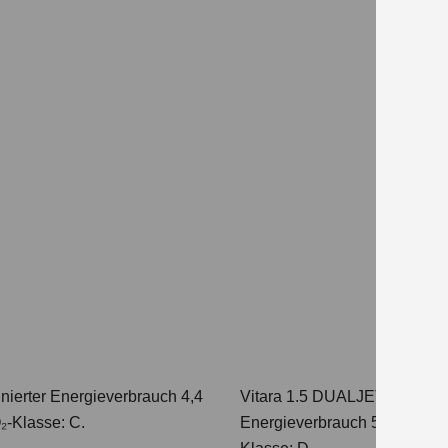
nierter Energieverbrauch 4,4
Vitara 1.5 DUALJET HYBRI
₂-Klasse: C.
Energieverbrauch 5,6 l/100km