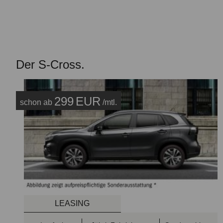
Der S-Cross.
299
EUR
schon ab
/mtl.
LEASING