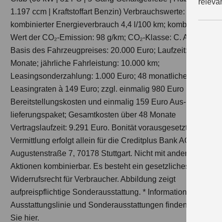
releva
1.197 ccm | Kraftstoffart Benzin) Verbrauchswerte:
kombinierter Energieverbrauch 4,4 l/100 km; kombinierter
Wert der CO₂-Emission: 98 g/km; CO₂-Klasse: C. Auf
Basis des Fahrzeugpreises: 20.000 Euro; Laufzeit: 48
Monate; jährliche Fahrleistung: 10.000 km;
Leasingsonderzahlung: 1.000 Euro; 48 monatliche
Leasingraten à 149 Euro; zzgl. einmalig 980 Euro
Bereitstellungskosten und einmalig 159 Euro Aus­
lieferungs­paket; Gesamtkosten über 48 Monate
Vertragslaufzeit: 9.291 Euro. Bonität vorausgesetzt.
Vermittlung erfolgt allein für die Creditplus Bank AG,
Augustenstraße 7, 70178 Stuttgart. Nicht mit anderen
Aktionen kombinierbar. Es besteht ein gesetzliches
Widerrufsrecht für Verbraucher. Abbildung zeigt
aufpreispflichtige Sonder­ausstattung. *
Informationen zur
Ausstattungslinie und Sonderausstattungen finden
Sie
hier
.