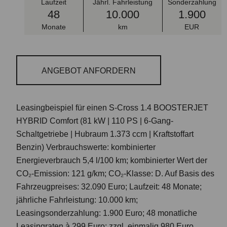
Laufzeit
Jährl. Fahrleistung
Sonderzahlung
48
10.000
1.900
Monate
km
EUR
ANGEBOT ANFORDERN
Leasingbeispiel für einen S-Cross 1.4 BOOSTERJET
HYBRID Comfort (81 kW | 110 PS | 6-Gang-
Schaltgetriebe | Hubraum 1.373 ccm | Kraftstoffart
Benzin) Verbrauchswerte: kombinierter
Energieverbrauch 5,4 l/100 km; kombinierter Wert der
CO₂-Emission: 121 g/km; CO₂-Klasse: D. Auf Basis des
Fahrzeugpreises: 32.090 Euro; Laufzeit: 48 Monate;
jährliche Fahrleistung: 10.000 km;
Leasingsonderzahlung: 1.900 Euro; 48 monatliche
Leasingraten à 299 Euro; zzgl. einmalig 980 Euro