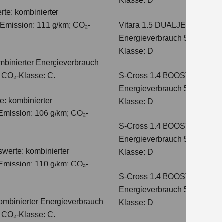
Klasse: D
te: kombinierter
-Emission: 111 g/km; CO₂-
Vitara 1.5 DUALJET HYBRI
Energieverbrauch 5,6 l/100km
Klasse: D
mbinierter Energieverbrauch
; CO₂-Klasse: C.
S-Cross 1.4 BOOSTERJET H
Energieverbrauch 5,4 l/100 
e: kombinierter
Klasse: D
Emission: 106 g/km; CO₂-
S-Cross 1.4 BOOSTERJET 
Energieverbrauch 5,4 l/100 
werte: kombinierter
Klasse: D
Emission: 110 g/km; CO₂-
S-Cross 1.4 BOOSTERJET H
Energieverbrauch 5,8 l/100 
ombinierter Energieverbrauch
Klasse: D
; CO₂-Klasse: C.