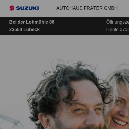
Zum
AUTOHAUS FRÄTER GMBH
Hauptinhalt
Bei der Lohmühle 86
Öffnungsze
23554 Lübeck
Heute 07:3