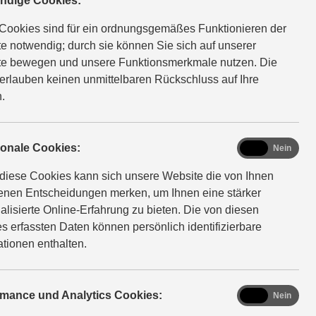
ndige Cookies:
die Ihren neuen Suzuki finanziell noch attraktiver
Cookies sind für ein ordnungsgemäßes Funktionieren der
e notwendig; durch sie können Sie sich auf unserer
e bewegen und unsere Funktionsmerkmale nutzen. Die
erlauben keinen unmittelbaren Rückschluss auf Ihre
RATUNG VEREINBAREN
.
functional
ionale Cookies:
Ja
Nein
diese Cookies kann sich unsere Website die von Ihnen
fenen Entscheidungen merken, um Ihnen eine stärker
alisierte Online-Erfahrung zu bieten. Die von diesen
s erfassten Daten können persönlich identifizierbare
Der Vitara.
ationen enthalten.
199
EUR
schon ab
/mtl.
analytics
rmance und Analytics Cookies:
Ja
Nein