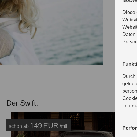
Notwe
Angebote, 
machen.
Diese 
Websit
Websit
Daten 
BE
Person
Funkt
Durch 
getrof
person
Cookie
Der Swift.
Inform
149
EUR
schon ab
/mtl.
Perfo