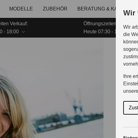
MODELLE
ZUBEHÖR
BERATUNG & KAUF
G
Wir
iten Verkauf:
Öffnungszeiten Service:
Wir ar
0 - 18:00
Heute 07:30 - 18:00
die We
können
sogena
A
zustim
vorne
Ihre e
Einste
A
unser
Zus
Nutzen Sie