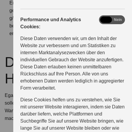
Energieverbrauch: 17,1kWh/100km plus 1,0 l/100 km;
gewichtet kombinierter Wert der CO₂-Emission: 22
g/km; CO2-Klasse: B; kombinierter Kraftstoffverbrauch
analytics
Performance und Analytics
Ja
Nein
bei entladener Batterie: 6,6 l/100km; CO₂-Klasse (bei
Cookies:
entladener Batterie): E
Diese Daten verwenden wir, um den Inhalt der
Website zur verbessern und um Statistiken zu
internen Marktanalysezwecken über den
Die verstehen Ihr
individuellen Gebrauch der Website anzufertigen.
Diese Daten erlauben keinen unmittelbaren
Handwerk.
Rückschluss auf Ihre Person. Alle von uns
erhobenen Daten werden lediglich in aggregierter
Form verarbeitet.
Egal ob sie eine ganze Werkstatt zum Einsatz bringen
Diese Cookies helfen uns zu verstehen, wie Sie
sollen oder doch nur mit dem Klemmbrett zur
mit unserer Website interagieren, indem sie Daten
Wartungssaison unterwegs sind. Eine breite Modellpalette
darüber liefern, welche Plattformen und
macht die Auswahl für Kleingewerbe besonders leicht.
Suchbegriffe Sie auf unsere Website bringen, wie
lange Sie auf unserer Website bleiben oder wie