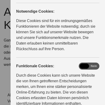
Angebote für
Notwendige Cookies:
ÜBER UNS
Kleingewerbe
Diese Cookies sind für ein ordnungsgemäßes
Funktionieren der Website notwendig; durch sie
können Sie sich auf unserer Website bewegen
und unsere Funktionsmerkmale nutzen. Die
Ganz groß:
Ein Auto ist eine Investition. Bei Suzuki eine,
Daten erlauben keinen unmittelbaren
die sich lohnt. Denn die Kosten sind nicht nur beim Kauf
Rückschluss auf Ihre Person.
oder Leasing übersichtlich. Dank attraktiver
Ausstattungspakete bleiben die Fahrzeuge besonders
wertstabil.
functional
Funktionale Cookies:
Ja
Nein
Durch diese Cookies kann sich unsere Website
die von Ihnen getroffenen Entscheidungen
merken, um Ihnen eine stärker personalisierte
Online-Erfahrung zu bieten. Die von diesen
Abbildung zeigt Across PLUG-IN HYBRID Comfort+
Cookies erfassten Daten können persönlich
Verbrauchswerte: gewichtet kombinierter
identifizierbare Informationen enthalten.