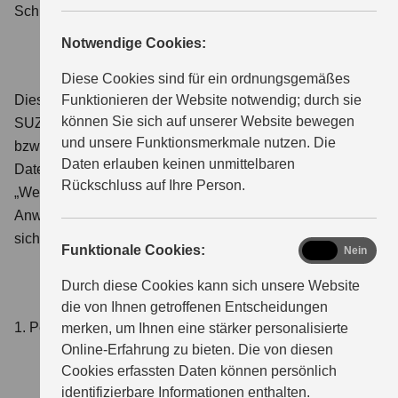
Schutz gewährleisten.
Notwendige Cookies:
ÜBER UNS
Diese Cookies sind für ein ordnungsgemäßes
Diese Datenschutzerklärung gilt nur für Websites von
Funktionieren der Website notwendig; durch sie
können Sie sich auf unserer Website bewegen
SUZUKI, auf der diese Datenschutzerklärung hinterlegt ist
und unsere Funktionsmerkmale nutzen. Die
bzw. von der mittels eines Linkes auf diese
Daten erlauben keinen unmittelbaren
Datenschutzerklärung verwiesen wird (nachfolgend:
Rückschluss auf Ihre Person.
„Website“). Diese Datenschutzerklärung findet keine
Anwendung auf mit einem Link versehene Websites, die
sich nicht in Besitz und Kontrolle von SUZUKI befinden.
functional
Funktionale Cookies:
Ja
Nein
Durch diese Cookies kann sich unsere Website
die von Ihnen getroffenen Entscheidungen
1. Personenbezogene Daten
merken, um Ihnen eine stärker personalisierte
Online-Erfahrung zu bieten. Die von diesen
Cookies erfassten Daten können persönlich
identifizierbare Informationen enthalten.