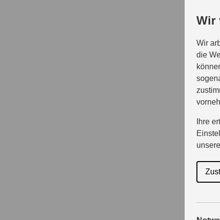
Wir
Wir ar
die We
können
sogena
zustim
vorne
Ihre e
Einste
unser
Zus