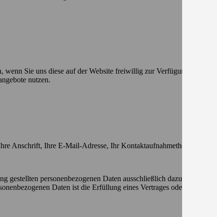
enn Sie uns diese auf der Website freiwillig zur Verfügung stellen, 
eangebote nutzen.
Ihre Anschrift, Ihre E-Mail-Adresse, Ihr Kontaktaufnahmethema sowie
ung gestellten personenbezogenen Daten ausschließlich dazu, um Ihre A
ersonenbezogenen Daten ist die Erfüllung eines Vertrages oder Durchf