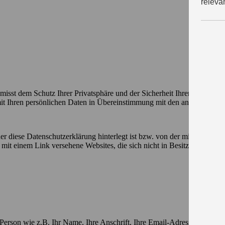
releva
Schutz Ihrer Privatsphäre und der Sicherheit Ihrer persönlichen
mit Ihren persönlichen Daten in Übereinstimmung mit den anwendbaren
 diese Datenschutzerklärung hinterlegt ist bzw. von der mittels eines
mit einem Link versehene Websites, die sich nicht in Besitz und Kon
Person wie z.B. Ihr Name, Ihre Anschrift, Ihre Email-Adresse oder I