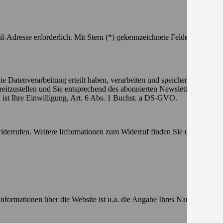
-Adresse erforderlich. Mit Stern (*) gekennzeichnete Felder sind keine
e Datenverarbeitung erteilt haben, verarbeiten und speichern wir die 
reitzustellen und Sie entsprechend des abonnierten Newsletters über
 ist Ihre Einwilligung, Art. 6 Abs. 1 Buchst. a DS-GVO.
iderrufen. Weitere Informationen zum Widerruf finden Sie unter Ziffer 
formationen über die Website ist u.a. die Angabe Ihres Namens, Ihrer 