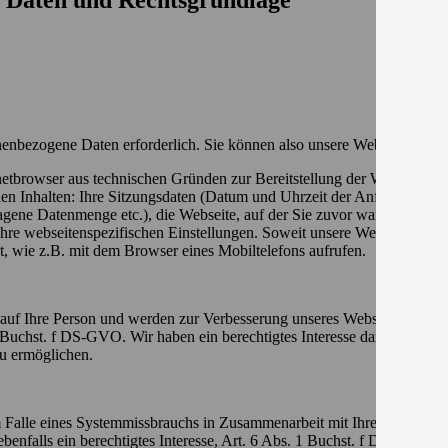
 Daten und Rechtsgrundlage
nenbezogene Daten erforderlich. Sie können also unsere Website besuch
ernetbrowser aus technischen Gründen zur Bereitstellung der Website au
den Inhalten: Ihre Sitzungsdaten (Datum und Uhrzeit der Anfrage, Nut
ne Datenmenge etc.), die Webseite, auf der Sie zuvor waren, Ihre gek
hre webseitenspezifischen Einstellungen. Soweit unsere Webseite Cooki
, wie z.B. mit dem Browser eines Mobiltelefons aufrufen.
auf Ihre Person und werden zur Verbesserung unseres Website-Angebote
1 Buchst. f DS-GVO. Wir haben ein berechtigtes Interesse daran, Ihnen 
u ermöglichen.
Falle eines Systemmissbrauchs in Zusammenarbeit mit Ihrem Internet-
benfalls ein berechtigtes Interesse, Art. 6 Abs. 1 Buchst. f DS-GVO. Uns