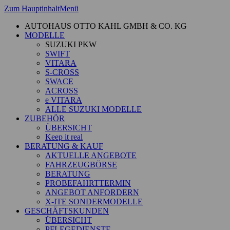
Zum Hauptinhalt
Menü
AUTOHAUS OTTO KAHL GMBH & CO. KG
MODELLE
SUZUKI PKW
SWIFT
VITARA
S-CROSS
SWACE
ACROSS
e VITARA
ALLE SUZUKI MODELLE
ZUBEHÖR
ÜBERSICHT
Keep it real
BERATUNG & KAUF
AKTUELLE ANGEBOTE
FAHRZEUGBÖRSE
BERATUNG
PROBEFAHRTTERMIN
ANGEBOT ANFORDERN
X-ITE SONDERMODELLE
GESCHÄFTSKUNDEN
ÜBERSICHT
PFLEGEDIENSTE