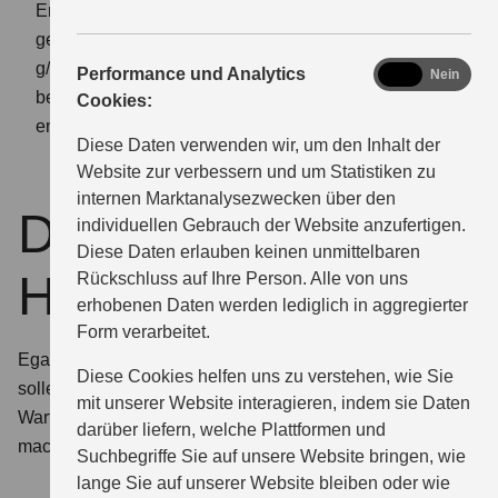
Energieverbrauch: 17,1kWh/100km plus 1,0 l/100 km;
gewichtet kombinierter Wert der CO₂-Emission: 22
g/km; CO2-Klasse: B; kombinierter Kraftstoffverbrauch
analytics
Performance und Analytics
Ja
Nein
bei entladener Batterie: 6,6 l/100km; CO₂-Klasse (bei
Cookies:
entladener Batterie): E
Diese Daten verwenden wir, um den Inhalt der
Website zur verbessern und um Statistiken zu
internen Marktanalysezwecken über den
Die verstehen Ihr
individuellen Gebrauch der Website anzufertigen.
Diese Daten erlauben keinen unmittelbaren
Handwerk.
Rückschluss auf Ihre Person. Alle von uns
erhobenen Daten werden lediglich in aggregierter
Form verarbeitet.
Egal ob sie eine ganze Werkstatt zum Einsatz bringen
Diese Cookies helfen uns zu verstehen, wie Sie
sollen oder doch nur mit dem Klemmbrett zur
mit unserer Website interagieren, indem sie Daten
Wartungssaison unterwegs sind. Eine breite Modellpalette
darüber liefern, welche Plattformen und
macht die Auswahl für Kleingewerbe besonders leicht.
Suchbegriffe Sie auf unsere Website bringen, wie
lange Sie auf unserer Website bleiben oder wie