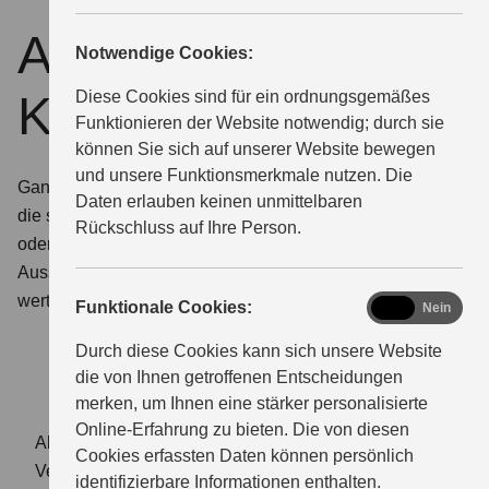
Angebote für
Notwendige Cookies:
ÜBER UNS
Kleingewerbe
Diese Cookies sind für ein ordnungsgemäßes
Funktionieren der Website notwendig; durch sie
können Sie sich auf unserer Website bewegen
und unsere Funktionsmerkmale nutzen. Die
Ganz groß:
Ein Auto ist eine Investition. Bei Suzuki eine,
Daten erlauben keinen unmittelbaren
die sich lohnt. Denn die Kosten sind nicht nur beim Kauf
Rückschluss auf Ihre Person.
oder Leasing übersichtlich. Dank attraktiver
Ausstattungspakete bleiben die Fahrzeuge besonders
wertstabil.
functional
Funktionale Cookies:
Ja
Nein
Durch diese Cookies kann sich unsere Website
die von Ihnen getroffenen Entscheidungen
merken, um Ihnen eine stärker personalisierte
Online-Erfahrung zu bieten. Die von diesen
Abbildung zeigt Across PLUG-IN HYBRID Comfort+
Cookies erfassten Daten können persönlich
Verbrauchswerte: gewichtet kombinierter
identifizierbare Informationen enthalten.