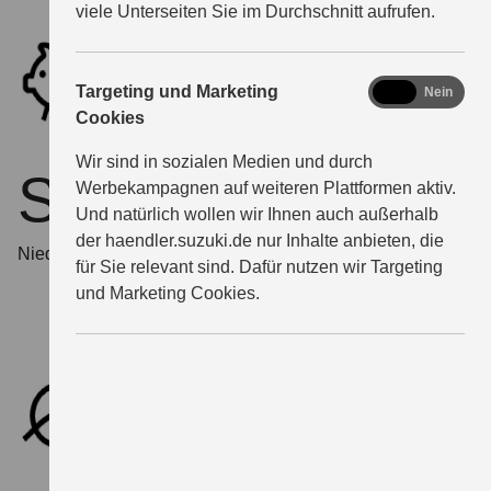
viele Unterseiten Sie im Durchschnitt aufrufen.
marketing
Targeting und Marketing
Ja
Nein
Cookies
Wir sind in sozialen Medien und durch
Sparsam
Werbekampagnen auf weiteren Plattformen aktiv.
Und natürlich wollen wir Ihnen auch außerhalb
der haendler.suzuki.de nur Inhalte anbieten, die
Niedrige laufende Kosten gerade bei vielen Fahrten.
für Sie relevant sind. Dafür nutzen wir Targeting
und Marketing Cookies.