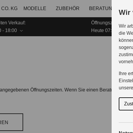
 CO. KG
MODELLE
ZUBEHÖR
BERATUNG & KAU
Wir
ten Verkauf:
Öffnungszeiten Serv
Wir ar
 - 18:00
Heute 07:30 - 17:00
die We
können
sogena
zustim
vorne
Ihre e
Einste
unser
en angegebenen Öffnungszeiten. Wenn Sie einen Beratungsterm
Zus
REN