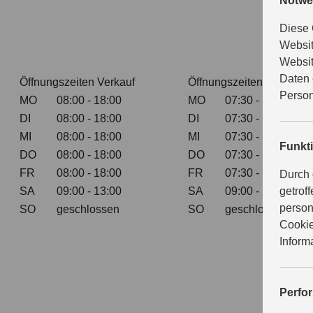
Notwe
Diese 
Websit
Websit
Daten 
Öffnungszeiten Verkauf
Öffnungszeiten Service
Person
MO
08:00 - 18:00
MO
07:30 - 17:00
DI
08:00 - 18:00
DI
07:30 - 17:00
MI
08:00 - 18:00
MI
07:30 - 17:00
Funkt
DO
08:00 - 18:00
DO
07:30 - 17:00
FR
08:00 - 18:00
FR
07:30 - 17:00
Durch 
SA
09:00 - 13:00
SA
09:00 - 12:00
getrof
person
SO
geschlossen
SO
geschlossen
Cookie
Inform
Perfo