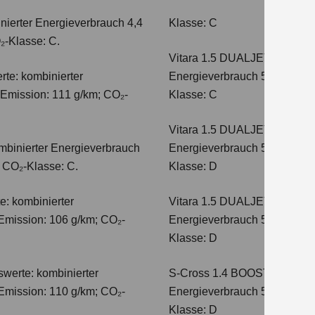
nierter Energieverbrauch 4,4
Klasse: C
₂-Klasse: C.
Vitara 1.5 DUALJET HYBRI
te: kombinierter
Energieverbrauch 5,0 l/100km
-Emission: 111 g/km; CO₂-
Klasse: C
Vitara 1.5 DUALJET HYBRI
mbinierter Energieverbrauch
Energieverbrauch 5,6 l/100km
; CO₂-Klasse: C.
Klasse: D
e: kombinierter
Vitara 1.5 DUALJET HYBRI
Emission: 106 g/km; CO₂-
Energieverbrauch 5,6 l/100km
Klasse: D
werte: kombinierter
S-Cross 1.4 BOOSTERJET H
Emission: 110 g/km; CO₂-
Energieverbrauch 5,4 l/100 
Klasse: D