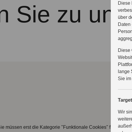
Diese 
n Sie zu uns
verbes
über d
Daten 
Person
aggreg
Diese 
Websit
Plattf
lange 
Sie im
Targe
Wir si
weiter
außerh
ie müssen erst die Kategorie "Funktionale Cookies" freischalte