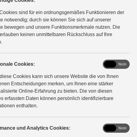
ndige Cookies:
Cookies sind für ein ordnungsgemäßes Funktionieren der
e notwendig; durch sie können Sie sich auf unserer
e bewegen und unsere Funktionsmerkmale nutzen. Die
erlauben keinen unmittelbaren Rückschluss auf Ihre
.
functional
ionale Cookies:
Ja
Nein
diese Cookies kann sich unsere Website die von Ihnen
fenen Entscheidungen merken, um Ihnen eine stärker
alisierte Online-Erfahrung zu bieten. Die von diesen
s erfassten Daten können persönlich identifizierbare
ationen enthalten.
analytics
rmance und Analytics Cookies:
Ja
Nein