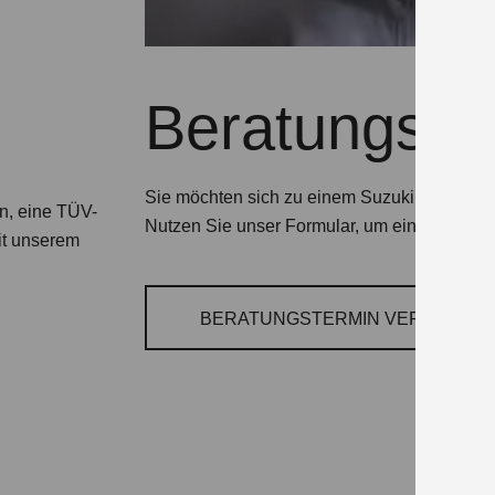
Beratungste
Sie möchten sich zu einem Suzuki Modell o
on, eine TÜV-
Nutzen Sie unser Formular, um einen Termin
it unserem
BERATUNGSTERMIN VEREINBAR