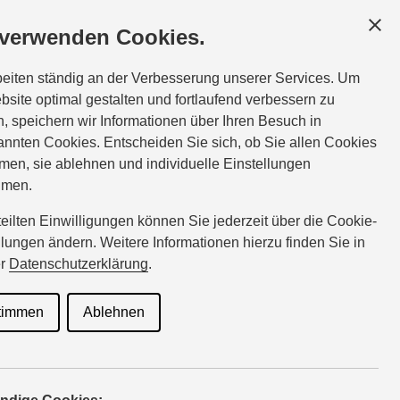
F
GESCHÄFTSKUNDEN
SERVICE
ÜBER UNS
 verwenden Cookies.
ice:
Tel.:
05683-287
beiten ständig an der Verbesserung unserer Services. Um
kahl@suzuki-handel.de
bsite optimal gestalten und fortlaufend verbessern zu
, speichern wir Informationen über Ihren Besuch in
nnten Cookies. Entscheiden Sie sich, ob Sie allen Cookies
men, sie ablehnen und individuelle Einstellungen
hmen.
rteilten Einwilligungen können Sie jederzeit über die Cookie-
llungen ändern. Weitere Informationen hierzu finden Sie in
er
Datenschutzerklärung
.
in wünschen, nutzen Sie am
timmen
Ablehnen