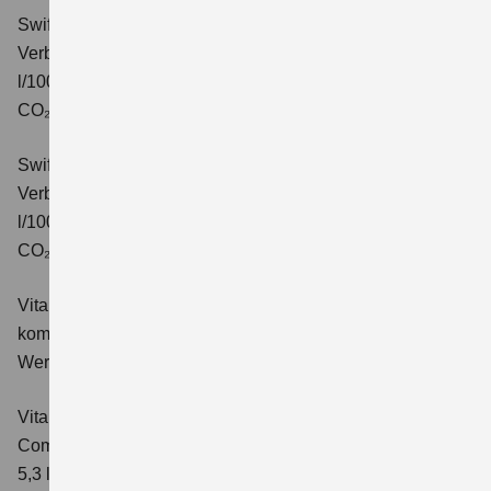
Swift 1.2 DUALJET HYBRID CVT Comfort+
Verbrauchswerte: kombinierter Energieverbrauch 4,7
l/100km; kombinierter Wert der CO₂-Emission: 106 g/km;
CO₂-Klasse: C.
Swift 1.2 DUALJET HYBRID ALLGRIP Comfort+
Verbrauchswerte: kombinierter Energieverbrauch 4,9
l/100km; kombinierter Wert der CO₂-Emission: 110 g/km;
CO₂-Klasse: C.
Vitara 1.4 BOOSTERJET HYBRID Club
Verbrauchswerte:
kombinierter Energieverbrauch 5,3 l/100km; kombinierter
Wert der CO₂-Emission: 119 g/km; CO₂-Klasse: D
Vitara 1.4 BOOSTERJET HYBRID
Comfort
Verbrauchswerte: kombinierter Energieverbrauch
5,3 l/100km; kombinierter Wert der CO₂-Emission: 119