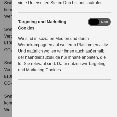
Swift 1.2 DUALJET HYBRID Comfort
viele Unterseiten Sie im Durchschnitt aufrufen.
Verbrauchswerte:
kombinierter Energieverbrauch 4,4 l/100km; kombinierter
Wert der CO₂-Emission: 99 g/km; CO₂-Klasse: C.
marketing
Targeting und Marketing
Ja
Nein
Cookies
Swift 1.2 DUALJET HYBRID CVT Comfort
Verbrauchswerte: kombinierter Energieverbrauch 4,7
Wir sind in sozialen Medien und durch
l/100km; kombinierter Wert der CO₂-Emission: 106 g/km;
Werbekampagnen auf weiteren Plattformen aktiv.
CO₂-Klasse: C.
Und natürlich wollen wir Ihnen auch außerhalb
der haendler.suzuki.de nur Inhalte anbieten, die
Swift 1.2 DUALJET HYBRID ALLGRIP Comfort
für Sie relevant sind. Dafür nutzen wir Targeting
Verbrauchswerte: kombinierter Energieverbrauch 4,9
und Marketing Cookies.
l/100km; kombinierter Wert der CO₂-Emission: 110 g/km;
CO₂-Klasse: C.
Swift 1.2 DUALJET HYBRID Comfort+
Verbrauchswerte:
kombinierter Energieverbrauch 4,4 l/100km; kombinierter
Wert der CO₂-Emission: 99 g/km; CO₂-Klasse: C.