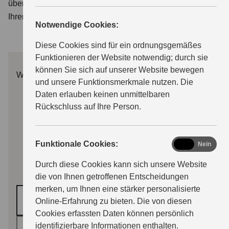
übernehmen wir: Sie erhalten Ihr persönliches Angebot für
Ihren Wunsch Suzuki.
Notwendige Cookies:
ÜBER UNS
Diese Cookies sind für ein ordnungsgemäßes
Funktionieren der Website notwendig; durch sie
können Sie sich auf unserer Website bewegen
Wunschmodell
und unsere Funktionsmerkmale nutzen. Die
Daten erlauben keinen unmittelbaren
Rückschluss auf Ihre Person.
functional
Funktionale Cookies:
Ja
Nein
Durch diese Cookies kann sich unsere Website
die von Ihnen getroffenen Entscheidungen
merken, um Ihnen eine stärker personalisierte
Modell auswählen *
Online-Erfahrung zu bieten. Die von diesen
Cookies erfassten Daten können persönlich
identifizierbare Informationen enthalten.