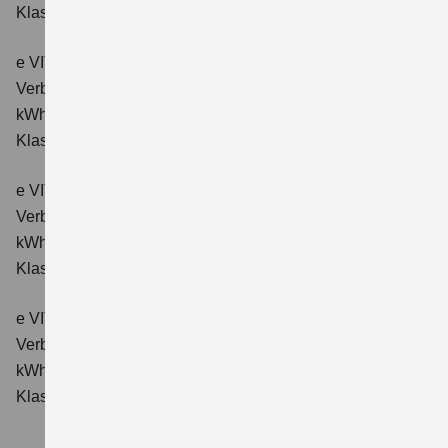
Klasse: A.
e VITARA eAxle ALLGRIP-e Comfort (61 kWh-Batterie)
Verbrauchswerte: Energieverbrauch kombiniert: 16,6
kWh/100km; CO₂-Emissionen kombiniert: 0 g/km; CO₂-
Klasse: A.
e VITARA eAxle Comfort+ (61 kWh-Batterie)
Verbrauchswerte: Energieverbrauch kombiniert: 15,1
kWh/100km; CO₂-Emissionen kombiniert: 0 g/km; CO₂-
Klasse: A.
e VITARA eAxle ALLGRIP-e Comfort+ (61 kWh-Batterie)
Verbrauchswerte: Energieverbrauch kombiniert: 16,6
kWh/100 km; CO₂-Emissionen kombiniert: 0 g/km; CO₂-
Klasse: A.