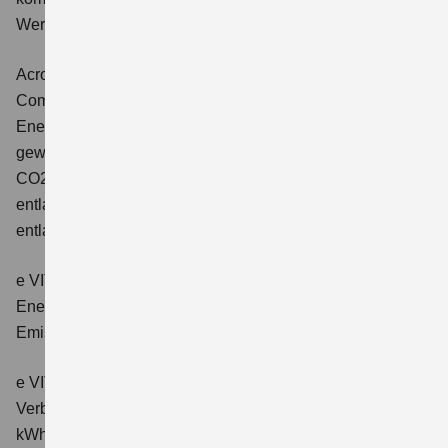
Wert der CO2-Emission: 102 g/km; CO2-Klasse: C.
Across 2.5 PLUG-IN HYBRID CVT
Comfort+
Verbrauchswerte: gewichtet kombinierter
Energieverbrauch: 17,1kWh/100km plus 1,0 l/100 km;
gewichtet kombinierter Wert der CO2-Emission: 22 g/km;
CO2-Klasse: B; kombinierter Kraftstoffverbrauch bei
entladener Batterie: 6,6 l/100km; CO2-Klasse (bei
entladener Batterie): E.
e VITARA eAxle Club (49 kWh-Batterie)
Verbrauchswerte:
Energieverbrauch kombiniert: 14,9 kWh/100km; CO₂-
Emissionen kombiniert: 0 g/km; CO₂-Klasse: A.
e VITARA eAxle Comfort (61 kWh-Batterie)
Verbrauchswerte: Energieverbrauch kombiniert: 15,1
kWh/100km; CO₂-Emissionen kombiniert: 0 g/km; CO₂-