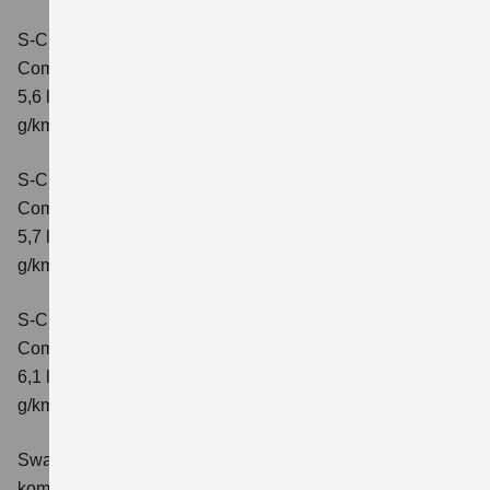
S-Cross 1.4 BOOSTERJET HYBRID ALLGRIP
Comfort
Verbrauchswerte: kombinierter Energieverbrauch
5,6 l/100 km; kombinierter Wert der CO2-Emission: 131
g/km; CO2-Klasse: D
S-Cross 1.4 BOOSTERJET HYBRID ALLGRIP
Comfort+
Verbrauchswerte: kombinierter Energieverbrauch
5,7 l/100 km; kombinierter Wert der CO2-Emission: 131
g/km; CO2-Klasse: D
S-Cross 1.4 BOOSTERJET HYBRID ALLGRIP AT
Comfort+
Verbrauchswerte: kombinierter Energieverbrauch
6,1 l/100 km; kombinierter Wert der CO2-Emission: 141
g/km; CO2-Klasse: E
Swace 1.8 HYBRID CVT Comfort+
Verbrauchswerte:
kombinierter Energieverbrauch 4,5 l/100km; kombinierter