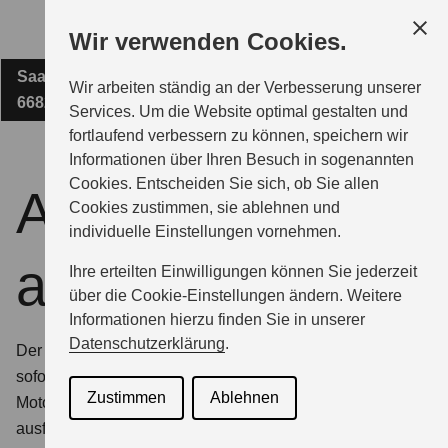
Zum
Wir verwenden Cookies.
Hauptinhalt
Saarbrücker Straße 49
KARTES-LEBACH GMBH
Wir arbeiten ständig an der Verbesserung unserer
66822 Lebach
Services. Um die Website optimal gestalten und
fortlaufend verbessern zu können, speichern wir
MODELLE
Informationen über Ihren Besuch in sogenannten
Cookies. Entscheiden Sie sich, ob Sie allen
Angebot
Cookies zustimmen, sie ablehnen und
ZUBEHÖR
individuelle Einstellungen vornehmen.
anfordern
Ihre erteilten Einwilligungen können Sie jederzeit
BERATUNG & KAUF
über die Cookie-Einstellungen ändern. Weitere
Informationen hierzu finden Sie in unserer
Datenschutzerklärung
.
Der schnellste Weg zu Ihrem Wunschfahrzeug? Kommt
GESCHÄFTSKUNDEN
sofort.
Einfach das gewünschte Suzuki Modell,
Zustimmen
Ablehnen
Motorisierung und Ausstattung wählen, Kontaktformular
ausfüllen und ganz entspannt zurücklehnen. Den Rest
SERVICE