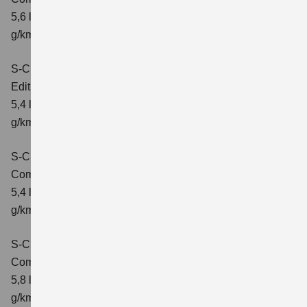
5,6 l/100km; kombinierter Wert der CO₂-Emission: 127
g/km; CO₂-Klasse: D
S-Cross 1.4 BOOSTERJET HYBRID
Edition
Verbrauchswerte: kombinierter Energieverbrauch
5,4 l/100 km; kombinierter Wert der CO2-Emission: 121
g/km; CO2-Klasse: D
S-Cross 1.4 BOOSTERJET HYBRID
Comfort
Verbrauchswerte: kombinierter Energieverbrauch
5,4 l/100 km; kombinierter Wert der CO2-Emission: 121
g/km; CO2-Klasse: D
S-Cross 1.4 BOOSTERJET HYBRID AT
Comfort
Verbrauchswerte: kombinierter Energieverbrauch
5,8 l/100 km; kombinierter Wert der CO2-Emission: 132
g/km; CO2-Klasse: D