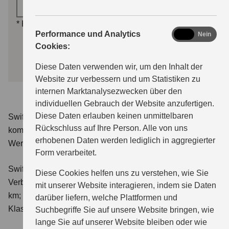
Motorisierung auswählen *
*
Pflichtfelder
analytics
Performance und Analytics
Ja
Nein
Cookies:
WEITER
Diese Daten verwenden wir, um den Inhalt der
Website zur verbessern und um Statistiken zu
internen Marktanalysezwecken über den
individuellen Gebrauch der Website anzufertigen.
Diese Daten erlauben keinen unmittelbaren
Swift 1.2 DUALJET HYBRID Club
Verbrauchswerte:
Rückschluss auf Ihre Person. Alle von uns
kombinierter Energieverbrauch 4,4 l/100km; kombinierter
erhobenen Daten werden lediglich in aggregierter
Wert der CO₂-Emission: 98 g/km; CO₂-Klasse: C.
Form verarbeitet.
Swift 1.2 DUALJET HYBRID ALLGRIP Club
Diese Cookies helfen uns zu verstehen, wie Sie
Verbrauchswerte: kombinierter Energieverbrauch 4,9 l/100
mit unserer Website interagieren, indem sie Daten
km; kombinierter Wert der CO₂-Emission: 111 g/km; CO₂-
darüber liefern, welche Plattformen und
Klasse: C.
Suchbegriffe Sie auf unsere Website bringen, wie
lange Sie auf unserer Website bleiben oder wie