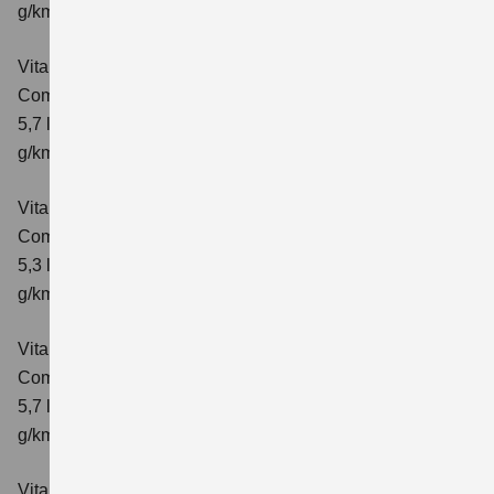
g/km; CO₂-Klasse: D
Vitara 1.4 BOOSTERJET HYBRID AT
Comfort
Verbrauchswerte: kombinierter Energieverbrauch
5,7 l/100 km; kombinierter Wert der CO₂-Emission: 129
g/km; CO₂-Klasse: D
Vitara 1.4 BOOSTERJET HYBRID
Comfort+
Verbrauchswerte: kombinierter Energieverbrauch
5,3 l/100km; kombinierter Wert der CO₂-Emission: 120
g/km; CO₂-Klasse: D
Vitara 1.4 BOOSTERJET HYBRID AT
Comfort+
Verbrauchswerte: kombinierter Energieverbrauch
5,7 l/100km; kombinierter Wert der CO₂-Emission: 130
g/km; CO₂-Klasse: D
Vitara 1.4 BOOSTERJET HYBRID ALLGRIP