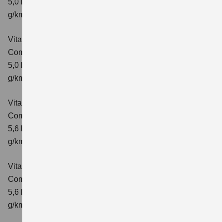
5,0 l/100km; kombinierter Wert der CO₂-Emission: 113
g/km; CO₂-Klasse: C
Vitara 1.5 DUALJET HYBRID AGS
Comfort+
Verbrauchswerte: kombinierter Energieverbrauch
5,0 l/100km; kombinierter Wert der CO₂-Emission: 114
g/km; CO₂-Klasse: C
Vitara 1.5 DUALJET HYBRID ALLGRIP AGS
Comfort
Verbrauchswerte: kombinierter Energieverbrauch
5,6 l/100km; kombinierter Wert der CO₂-Emission: 126
g/km; CO₂-Klasse: D
Vitara 1.5 DUALJET HYBRID ALLGRIP AGS
Comfort+
Verbrauchswerte: kombinierter Energieverbrauch
5,6 l/100km; kombinierter Wert der CO₂-Emission: 127
g/km; CO₂-Klasse: D