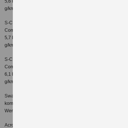
5,6 l/100 km; kombinierter Wert der CO2-Emission: 131
g/km; CO2-Klasse: D
S-Cross 1.4 BOOSTERJET HYBRID ALLGRIP
Comfort+
Verbrauchswerte: kombinierter Energieverbrauch
5,7 l/100 km; kombinierter Wert der CO2-Emission: 131
g/km; CO2-Klasse: D
S-Cross 1.4 BOOSTERJET HYBRID ALLGRIP AT
Comfort+
Verbrauchswerte: kombinierter Energieverbrauch
6,1 l/100 km; kombinierter Wert der CO2-Emission: 141
g/km; CO2-Klasse: E
Swace 1.8 HYBRID CVT Comfort+
Verbrauchswerte:
kombinierter Energieverbrauch 4,5 l/100km; kombinierter
Wert der CO2-Emission: 102 g/km; CO2-Klasse: C.
Across 2.5 PLUG-IN HYBRID CVT