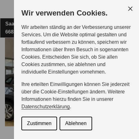
Zum
Wir verwenden Cookies.
Hauptinhalt
Saarbrücker Straße 49
KARTES-LEBACH GMBH
Wir arbeiten ständig an der Verbesserung unserer
66822 Lebach
Services. Um die Website optimal gestalten und
fortlaufend verbessern zu können, speichern wir
MODELLE
Informationen über Ihren Besuch in sogenannten
Cookies. Entscheiden Sie sich, ob Sie allen
Cookies zustimmen, sie ablehnen und
ZUBEHÖR
individuelle Einstellungen vornehmen.
Ihre erteilten Einwilligungen können Sie jederzeit
BERATUNG & KAUF
über die Cookie-Einstellungen ändern. Weitere
Informationen hierzu finden Sie in unserer
Datenschutzerklärung
.
GESCHÄFTSKUNDEN
Zustimmen
Ablehnen
SERVICE