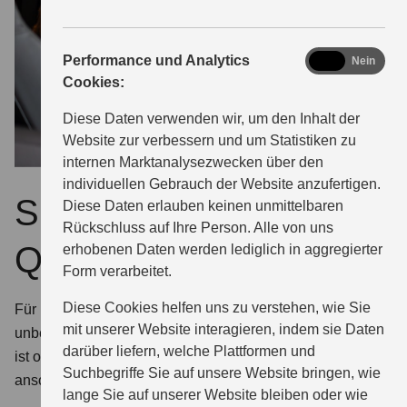
analytics
Performance und Analytics
Ja
Nein
Cookies:
Diese Daten verwenden wir, um den Inhalt der
Website zur verbessern und um Statistiken zu
internen Marktanalysezwecken über den
individuellen Gebrauch der Website anzufertigen.
Suzuki Service –
Diese Daten erlauben keinen unmittelbaren
Rückschluss auf Ihre Person. Alle von uns
Qualität und Sicherheit
erhobenen Daten werden lediglich in aggregierter
Form verarbeitet.
Diese Cookies helfen uns zu verstehen, wie Sie
Für Reparaturarbeiten an Ihrem Suzuki empfehlen wir
mit unserer Website interagieren, indem sie Daten
unbedingt Ersatzteile von Suzuki. Denn nur das Original
darüber liefern, welche Plattformen und
ist optimal. Wir haben das passende Teil meistens vorrätig;
Suchbegriffe Sie auf unsere Website bringen, wie
ansonsten schnell zur Hand.
lange Sie auf unserer Website bleiben oder wie