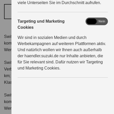
viele Unterseiten Sie im Durchschnitt aufrufen.
JETZT TERMIN VEREINBAREN
marketing
Targeting und Marketing
Ja
Nein
Cookies
Swift 1.2 DUALJET HYBRID Club
Verbrauchswerte:
Wir sind in sozialen Medien und durch
kombinierter Energieverbrauch 4,4 l/100km; kombinierter
Werbekampagnen auf weiteren Plattformen aktiv.
Und natürlich wollen wir Ihnen auch außerhalb
Wert der CO₂-Emission: 98 g/km; CO₂-Klasse: C.
der haendler.suzuki.de nur Inhalte anbieten, die
für Sie relevant sind. Dafür nutzen wir Targeting
Swift 1.2 DUALJET HYBRID ALLGRIP Club
und Marketing Cookies.
Verbrauchswerte: kombinierter Energieverbrauch 4,9 l/100
km; kombinierter Wert der CO₂-Emission: 111 g/km; CO₂-
Klasse: C.
Swift 1.2 DUALJET HYBRID Comfort
Verbrauchswerte:
kombinierter Energieverbrauch 4,4 l/100km; kombinierter
Wert der CO₂-Emission: 99 g/km; CO₂-Klasse: C.