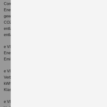
Comfort+
Verbrauchswerte: gewichtet kombinierter
Energieverbrauch: 17,1kWh/100km plus 1,0 l/100 km;
gewichtet kombinierter Wert der CO2-Emission: 22 g/km;
CO2-Klasse: B; kombinierter Kraftstoffverbrauch bei
entladener Batterie: 6,6 l/100km; CO2-Klasse (bei
entladener Batterie): E.
e VITARA eAxle Club (49 kWh-Batterie)
Verbrauchswerte:
Energieverbrauch kombiniert: 14,9 kWh/100km; CO₂-
Emissionen kombiniert: 0 g/km; CO₂-Klasse: A.
e VITARA eAxle Comfort (61 kWh-Batterie)
Verbrauchswerte: Energieverbrauch kombiniert: 15,1
kWh/100km; CO₂-Emissionen kombiniert: 0 g/km; CO₂-
Klasse: A.
e VITARA eAxle ALLGRIP-e Comfort (61 kWh-Batterie)