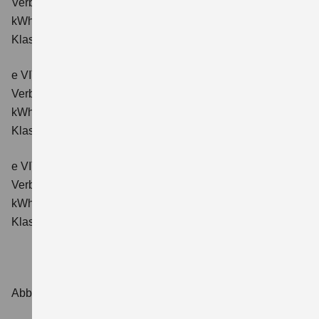
Verbrauchswerte: Energieverbrauch kombiniert: 16,6
kWh/100km; CO₂-Emissionen kombiniert: 0 g/km; CO₂-
Klasse: A.
e VITARA eAxle Comfort+ (61 kWh-Batterie)
Verbrauchswerte: Energieverbrauch kombiniert: 15,1
kWh/100km; CO₂-Emissionen kombiniert: 0 g/km; CO₂-
Klasse: A.
e VITARA eAxle ALLGRIP-e Comfort+ (61 kWh-Batterie)
Verbrauchswerte: Energieverbrauch kombiniert: 16,6
kWh/100 km; CO₂-Emissionen kombiniert: 0 g/km; CO₂-
Klasse: A.
Abbildungen zeigen Sonderausstattungen.