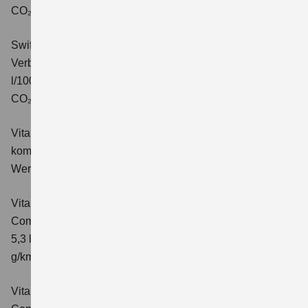
CO₂-Klasse: C.
Swift 1.2 DUALJET HYBRID ALLGRIP Comfort+
Verbrauchswerte: kombinierter Energieverbrauch 4,9
l/100km; kombinierter Wert der CO₂-Emission: 110 g/km;
CO₂-Klasse: C.
Vitara 1.4 BOOSTERJET HYBRID Club
Verbrauchswerte:
kombinierter Energieverbrauch 5,3 l/100km; kombinierter
Wert der CO₂-Emission: 119 g/km; CO₂-Klasse: D
Vitara 1.4 BOOSTERJET HYBRID
Comfort
Verbrauchswerte: kombinierter Energieverbrauch
5,3 l/100km; kombinierter Wert der CO₂-Emission: 119
g/km; CO₂-Klasse: D
Vitara 1.4 BOOSTERJET HYBRID AT