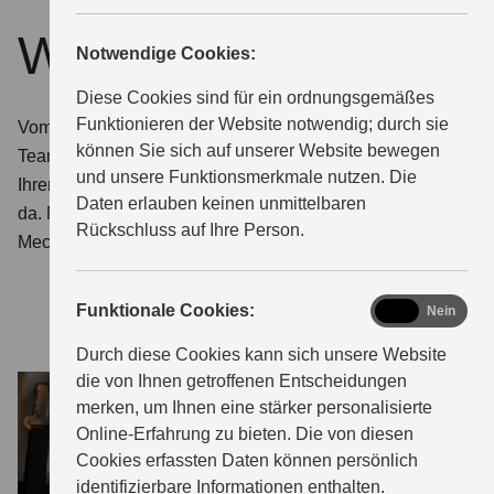
Wartung & Service
Notwendige Cookies:
ÜBER UNS
Diese Cookies sind für ein ordnungsgemäßes
Funktionieren der Website notwendig; durch sie
Vom Kleinteil bis zur großen Inspektion: Unser Service-
können Sie sich auf unserer Website bewegen
Team kümmert sich drum. Damit Sie viele Jahre an
und unsere Funktionsmerkmale nutzen. Die
Ihrem Fahrzeug Freude haben, sind wir immer für Sie
Daten erlauben keinen unmittelbaren
da. Mit kompetenter Beratung, intensiv geschulten
Rückschluss auf Ihre Person.
Mechanikern und fairen Preisen.
functional
Funktionale Cookies:
Ja
Nein
Durch diese Cookies kann sich unsere Website
die von Ihnen getroffenen Entscheidungen
merken, um Ihnen eine stärker personalisierte
Online-Erfahrung zu bieten. Die von diesen
Cookies erfassten Daten können persönlich
identifizierbare Informationen enthalten.