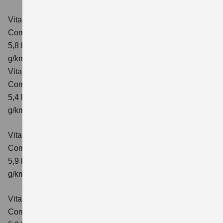
Vitara 1.4 BOOSTERJET HYBRID ALLGRIP AT
Comfort
Verbrauchswerte: kombinierter Energieverbrauch
5,8 l/100 km; kombinierter Wert der CO₂-Emission: 137
g/km; CO₂-Klasse: E
Vitara 1.4 BOOSTERJET HYBRID ALLGRIP
Comfort+ Verbrauchswerte: kombinierter Energieverbrauch
5,4 l/100km; kombinierter Wert der CO₂-Emission: 129
g/km; CO₂-Klasse: D
Vitara 1.4 BOOSTERJET HYBRID ALLGRIP AT
Comfort+
Verbrauchswerte: kombinierter Energieverbrauch
5,9 l/100 km; kombinierter Wert der CO₂-Emission: 138
g/km; CO₂-Klasse: E
Vitara 1.5 DUALJET HYBRID AGS
Comfort
Verbrauchswerte: kombinierter Energieverbrauch