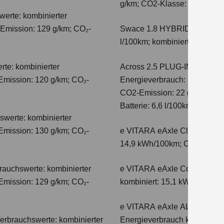
g/km; CO2-Klasse: E
erte: kombinierter
-Emission: 129 g/km; CO₂-
Swace 1.8 HYBRID CVT Com
l/100km; kombinierter Wert 
te: kombinierter
Across 2.5 PLUG-IN HYBRID
Emission: 120 g/km; CO₂-
Energieverbrauch: 17,1kWh/10
CO2-Emission: 22 g/km; CO2-K
Batterie: 6,6 l/100km; CO2-Kl
swerte: kombinierter
Emission: 130 g/km; CO₂-
e VITARA eAxle Club (49 kW
14,9 kWh/100km; CO₂-Emissio
auchswerte: kombinierter
e VITARA eAxle Comfort (61 
Emission: 129 g/km; CO₂-
kombiniert: 15,1 kWh/100km;
e VITARA eAxle ALLGRIP-e C
erbrauchswerte: kombinierter
Energieverbrauch kombiniert