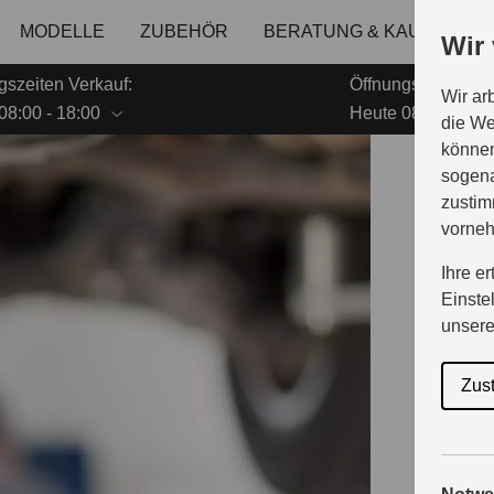
MODELLE
ZUBEHÖR
BERATUNG & KAUF
GE
Wir
gszeiten Verkauf:
Öffnungszeiten Se
Wir ar
08:00 - 18:00
Heute 08:00 - 18:
die We
können
sogena
B
zustim
vorne
Ihre e
Einste
u
unser
Zus