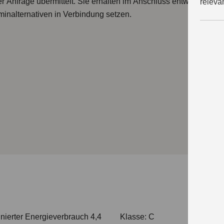
r Anfrage übermittelt. Sie erhalten im Anschluss entweder eine
releva
minalternativen in Verbindung setzen.
nierter Energieverbrauch 4,4
Klasse: C