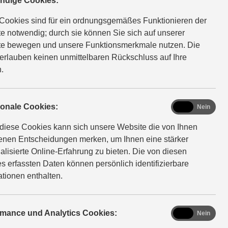
robefahrtt
ndige Cookies:
Cookies sind für ein ordnungsgemäßes Funktionieren der
e notwendig; durch sie können Sie sich auf unserer
rmin
e bewegen und unsere Funktionsmerkmale nutzen. Die
erlauben keinen unmittelbaren Rückschluss auf Ihre
.
, einsteigen, losfahren. Wir stellen Ihnen gerne die
functional
ionale Cookies:
Ja
Nein
on Suzuki aus nächster Nähe vor – in einem persönlichen
diese Cookies kann sich unsere Website die von Ihnen
espräch oder bei einer Probefahrt. Teilen Sie uns hierfür
fenen Entscheidungen merken, um Ihnen eine stärker
hren Wunschtermin mit.
alisierte Online-Erfahrung zu bieten. Die von diesen
s erfassten Daten können persönlich identifizierbare
ationen enthalten.
analytics
rmance und Analytics Cookies:
Ja
Nein