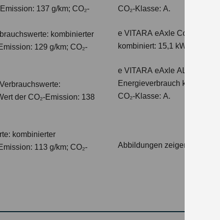
-Emission: 137 g/km; CO₂-
CO₂-Klasse: A.
e VITARA eAxle Comfort+ (61
auchswerte: kombinierter
kombiniert: 15,1 kWh/100km;
Emission: 129 g/km; CO₂-
e VITARA eAxle ALLGRIP-e C
Energieverbrauch kombiniert
Verbrauchswerte:
CO₂-Klasse: A.
 Wert der CO₂-Emission: 138
te: kombinierter
Abbildungen zeigen Sondera
Emission: 113 g/km; CO₂-