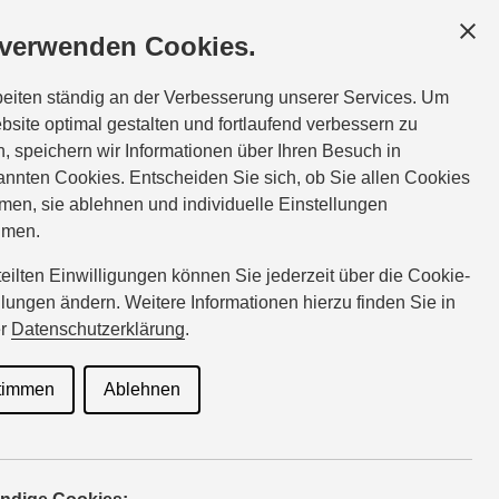
SCHÄFTSKUNDEN
SERVICE
ÜBER UNS
 verwenden Cookies.
rvice:
Tel.:
06881-4653
beiten ständig an der Verbesserung unserer Services. Um
00
kartes@suzuki-handel.de
bsite optimal gestalten und fortlaufend verbessern zu
, speichern wir Informationen über Ihren Besuch in
nnten Cookies. Entscheiden Sie sich, ob Sie allen Cookies
eratung
men, sie ablehnen und individuelle Einstellungen
hmen.
rteilten Einwilligungen können Sie jederzeit über die Cookie-
llungen ändern. Weitere Informationen hierzu finden Sie in
nd
er
Datenschutzerklärung
.
timmen
Ablehnen