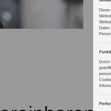
P
Notwe
Diese 
Websit
e
Websit
Daten 
Person
Umschauen
Funkt
Modelle v
Durch 
Beratungsg
getrof
einfach I
person
Cookie
Inform
Perfo