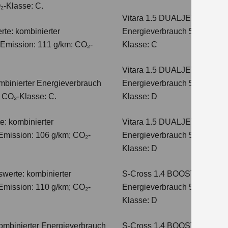
₂-Klasse: C.
Vitara 1.5 DUALJET HYBRI
te: kombinierter
Energieverbrauch 5,0 l/100km
-Emission: 111 g/km; CO₂-
Klasse: C
Vitara 1.5 DUALJET HYBRI
mbinierter Energieverbrauch
Energieverbrauch 5,6 l/100km
; CO₂-Klasse: C.
Klasse: D
e: kombinierter
Vitara 1.5 DUALJET HYBRI
Emission: 106 g/km; CO₂-
Energieverbrauch 5,6 l/100km
Klasse: D
werte: kombinierter
S-Cross 1.4 BOOSTERJET H
Emission: 110 g/km; CO₂-
Energieverbrauch 5,4 l/100 
Klasse: D
ombinierter Energieverbrauch
S-Cross 1.4 BOOSTERJET 