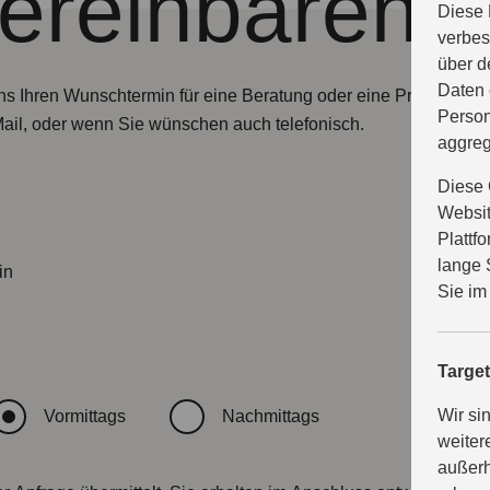
vereinbaren
Diese 
verbes
über d
Daten 
ns Ihren Wunschtermin für eine Beratung oder eine Probefahrt m
Person
Mail, oder wenn Sie wünschen auch telefonisch.
aggreg
Diese 
Websit
Plattf
lange 
in
Sie im
Targe
Wir si
Vormittags
Nachmittags
weiter
außerh