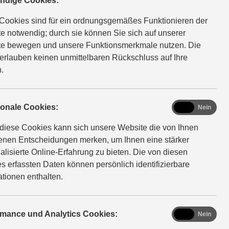
ompletträd
ndige Cookies:
Cookies sind für ein ordnungsgemäßes Funktionieren der
e notwendig; durch sie können Sie sich auf unserer
e bewegen und unsere Funktionsmerkmale nutzen. Die
 Originalteilen bleibt Ihr Suzuki zu 100 % Suzuki. Das
erlauben keinen unmittelbaren Rückschluss auf Ihre
 aus: Denn die hohe Qualität erhält auch den Wert Ihres
.
azu empfehlen wir saisonale Bereifung mit Suzuki
interkompletträdern. So sind Sie von Oktober bis Ostern
d sorgenfrei unterwegs.
functional
ionale Cookies:
Ja
Nein
diese Cookies kann sich unsere Website die von Ihnen
fenen Entscheidungen merken, um Ihnen eine stärker
alisierte Online-Erfahrung zu bieten. Die von diesen
s erfassten Daten können persönlich identifizierbare
ationen enthalten.
analytics
rmance und Analytics Cookies:
Ja
Nein