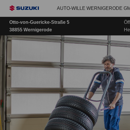
Zum
AUTO-WILLE WERNIGERODE G
Hauptinhalt
Otto-von-Guericke-Straße 5
Öf
38855 Wernigerode
He