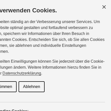
GESCHÄFTSKUNDEN
SERVICE
ÜBER UNS
 verwenden Cookies.
Service:
Tel.:
03943-265526
beiten ständig an der Verbesserung unserer Services. Um
7:00
wille@suzuki-handel.de
bsite optimal gestalten und fortlaufend verbessern zu
, speichern wir Informationen über Ihren Besuch in
nnten Cookies. Entscheiden Sie sich, ob Sie allen Cookies
riginalteile
men, sie ablehnen und individuelle Einstellungen
hmen.
rteilten Einwilligungen können Sie jederzeit über die Cookie-
llungen ändern. Weitere Informationen hierzu finden Sie in
 Winter-
er
Datenschutzerklärung
.
timmen
Ablehnen