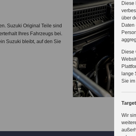
Diese 
verbes
über d
Daten 
en. Suzuki Original Teile sind
Person
terhalt Ihres Fahrzeugs bei.
aggreg
ein Suzuki bleibt, auf den Sie
Diese 
Websit
Plattf
lange 
Sie im
Targe
Wir si
weiter
außerh