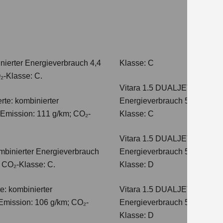
nierter Energieverbrauch 4,4
Klasse: C
₂-Klasse: C.
Vitara 1.5 DUALJET HYBRI
te: kombinierter
Energieverbrauch 5,0 l/100km
-Emission: 111 g/km; CO₂-
Klasse: C
Vitara 1.5 DUALJET HYBRI
mbinierter Energieverbrauch
Energieverbrauch 5,6 l/100km
; CO₂-Klasse: C.
Klasse: D
e: kombinierter
Vitara 1.5 DUALJET HYBRI
Emission: 106 g/km; CO₂-
Energieverbrauch 5,6 l/100km
Klasse: D