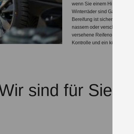
wenn Sie einem Hindernis a
Winterräder sind Ganzjahresr
Bereifung ist sicherer.
Bei Win
nassem oder verschneitem Unt
versehene Reifenoberfläche 
Kontrolle und ein kürzerer B
Wir sind für Sie d