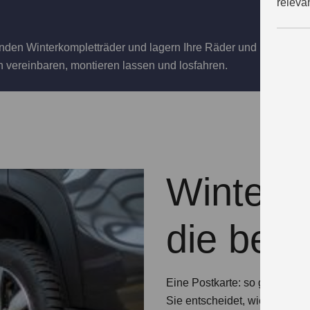
releva
nden Winterkompletträder und lagern Ihre Räder und Reifen bei
n vereinbaren, montieren lassen und losfahren.
Winterk
die best
Eine Postkarte: so groß ist e
Sie entscheidet, wie lang Ihr