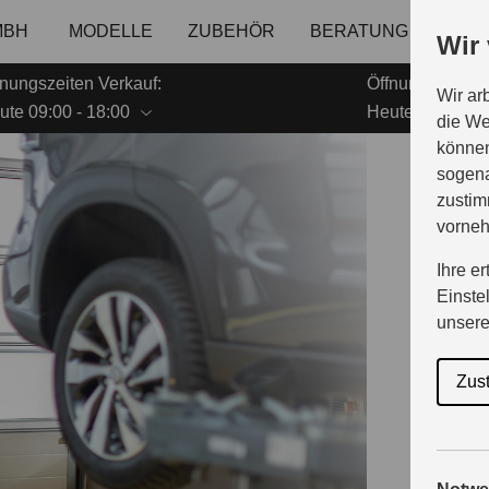
MBH
MODELLE
ZUBEHÖR
BERATUNG & KAUF
Wir
fnungszeiten Verkauf:
Öffnungszeiten 
Wir ar
ute 09:00 - 18:00
Heute 08.00 - 1
die We
können
sogena
O
zustim
vorne
Ihre e
Einste
&
unser
Zus