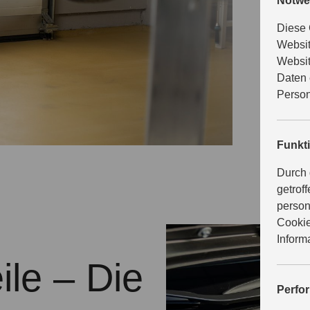
K
Notwe
Diese 
Websit
Websit
Mit Suzuki
Daten 
zahlt sich
Person
Suzuki. D
Original W
sicher un
Funkt
Durch 
getrof
person
Cookie
Inform
ile – Die
Perfo