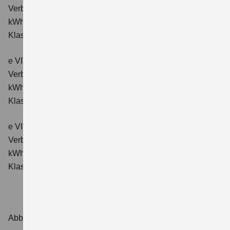
Verbrauchswerte: Energieverbrauch kombiniert: 16,6
kWh/100km; CO₂-Emissionen kombiniert: 0 g/km; CO₂-
Klasse: A.
e VITARA eAxle Comfort+ (61 kWh-Batterie)
Verbrauchswerte: Energieverbrauch kombiniert: 15,1
kWh/100km; CO₂-Emissionen kombiniert: 0 g/km; CO₂-
Klasse: A.
e VITARA eAxle ALLGRIP-e Comfort+ (61 kWh-Batterie)
Verbrauchswerte: Energieverbrauch kombiniert: 16,6
kWh/100 km; CO₂-Emissionen kombiniert: 0 g/km; CO₂-
Klasse: A.
Abbildungen zeigen Sonderausstattungen.