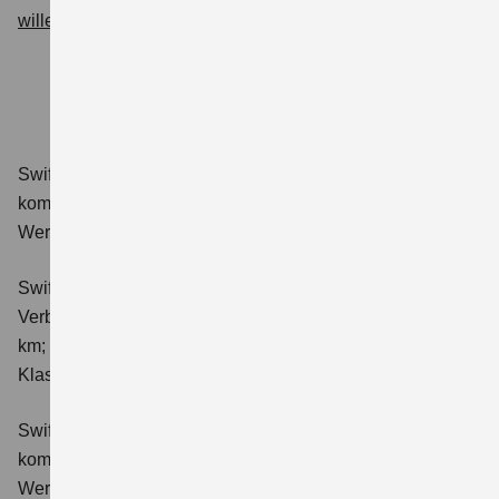
wille@suzuki-handel.de
Swift 1.2 DUALJET HYBRID Club
Verbrauchswerte:
kombinierter Energieverbrauch 4,4 l/100km; kombinierter
Wert der CO₂-Emission: 98 g/km; CO₂-Klasse: C.
Swift 1.2 DUALJET HYBRID ALLGRIP Club
Verbrauchswerte: kombinierter Energieverbrauch 4,9 l/100
km; kombinierter Wert der CO₂-Emission: 111 g/km; CO₂-
Klasse: C.
Swift 1.2 DUALJET HYBRID Comfort
Verbrauchswerte:
kombinierter Energieverbrauch 4,4 l/100km; kombinierter
Wert der CO₂-Emission: 99 g/km; CO₂-Klasse: C.