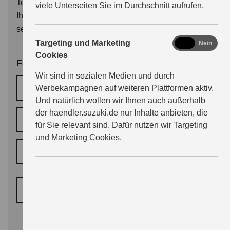
Terminbestätigung, oder der Händler wird sich mit
viele Unterseiten Sie im Durchschnitt aufrufen.
Ihnen zwecks Terminalternativen in Verbindung
setzen.
marketing
Targeting und Marketing
Ja
Nein
Cookies
Fahrzeugdaten
Wir sind in sozialen Medien und durch
HSN/TSN
Werbekampagnen auf weiteren Plattformen aktiv.
Und natürlich wollen wir Ihnen auch außerhalb
der haendler.suzuki.de nur Inhalte anbieten, die
Fahrgestellnummer
für Sie relevant sind. Dafür nutzen wir Targeting
und Marketing Cookies.
Kennzeichen
*
Fahrzeugtyp
*