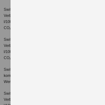
Swift 1.2 DUALJET HYBRID CVT Comfort
Verbrauchswerte: kombinierter Energieverbrauch 4,7
l/100km; kombinierter Wert der CO₂-Emission: 106 g/km;
CO₂-Klasse: C.
Swift 1.2 DUALJET HYBRID ALLGRIP Comfort
Verbrauchswerte: kombinierter Energieverbrauch 4,9
l/100km; kombinierter Wert der CO₂-Emission: 110 g/km;
CO₂-Klasse: C.
Swift 1.2 DUALJET HYBRID Comfort+
Verbrauchswerte:
kombinierter Energieverbrauch 4,4 l/100km; kombinierter
Wert der CO₂-Emission: 99 g/km; CO₂-Klasse: C.
Swift 1.2 DUALJET HYBRID CVT Comfort+
Verbrauchswerte: kombinierter Energieverbrauch 4,7