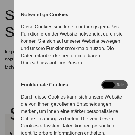
Service für Ihren
Notwendige Cookies:
ÜBER UNS
Suzuki
Diese Cookies sind für ein ordnungsgemäßes
Funktionieren der Website notwendig; durch sie
können Sie sich auf unserer Website bewegen
und unsere Funktionsmerkmale nutzen. Die
Inspektion, Wartungsarbeiten oder Reparatur? Wir
Daten erlauben keinen unmittelbaren
setzen alles daran, Ihren Suzuki schnellstmöglich
Rückschluss auf Ihre Person.
fachgerecht zu versorgen.
functional
Funktionale Cookies:
Ja
Nein
Durch diese Cookies kann sich unsere Website
die von Ihnen getroffenen Entscheidungen
Servicetermin
merken, um Ihnen eine stärker personalisierte
Online-Erfahrung zu bieten. Die von diesen
Cookies erfassten Daten können persönlich
identifizierbare Informationen enthalten.