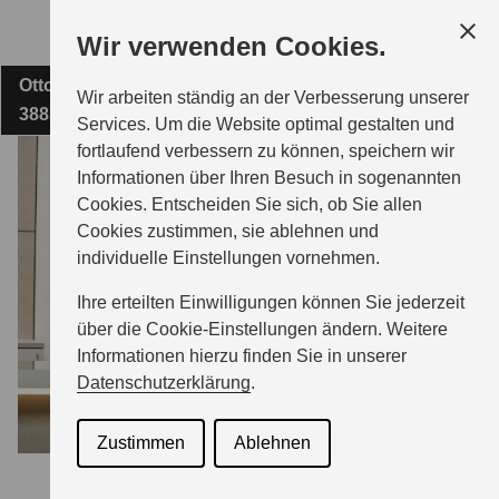
Zum
Wir verwenden Cookies.
Hauptinhalt
Otto-von-Guericke-Straße 5
AUTO-WILLE WERNIGERODE GMBH
Wir arbeiten ständig an der Verbesserung unserer
38855 Wernigerode
Services. Um die Website optimal gestalten und
fortlaufend verbessern zu können, speichern wir
MODELLE
Informationen über Ihren Besuch in sogenannten
Cookies. Entscheiden Sie sich, ob Sie allen
Cookies zustimmen, sie ablehnen und
ZUBEHÖR
individuelle Einstellungen vornehmen.
Ihre erteilten Einwilligungen können Sie jederzeit
BERATUNG & KAUF
über die Cookie-Einstellungen ändern. Weitere
Informationen hierzu finden Sie in unserer
Datenschutzerklärung
.
GESCHÄFTSKUNDEN
Zustimmen
Ablehnen
SERVICE