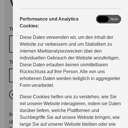
vereinbaren
analytics
Performance und Analytics
Ja
Nein
Cookies:
Termingrund
Diese Daten verwenden wir, um den Inhalt der
Regulärer Wartungstermin
Website zur verbessern und um Statistiken zu
internen Marktanalysezwecken über den
individuellen Gebrauch der Website anzufertigen.
Terminwunsch
*
Diese Daten erlauben keinen unmittelbaren
Rückschluss auf Ihre Person. Alle von uns
Wunschtermin
erhobenen Daten werden lediglich in aggregierter
Form verarbeitet.
Vormittags
Nachmittags
Diese Cookies helfen uns zu verstehen, wie Sie
mit unserer Website interagieren, indem sie Daten
darüber liefern, welche Plattformen und
Ihr Terminwunsch wird dem Händler mit Ihrer Anfrage
Suchbegriffe Sie auf unsere Website bringen, wie
übermittelt. Sie erhalten im Anschluss entweder eine
lange Sie auf unserer Website bleiben oder wie