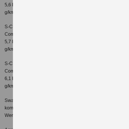
5,6 l/100 km; kombinierter Wert der CO2-Emission: 131
g/km; CO2-Klasse: D
S-Cross 1.4 BOOSTERJET HYBRID ALLGRIP
Comfort+
Verbrauchswerte: kombinierter Energieverbrauch
5,7 l/100 km; kombinierter Wert der CO2-Emission: 131
g/km; CO2-Klasse: D
S-Cross 1.4 BOOSTERJET HYBRID ALLGRIP AT
Comfort+
Verbrauchswerte: kombinierter Energieverbrauch
6,1 l/100 km; kombinierter Wert der CO2-Emission: 141
g/km; CO2-Klasse: E
Swace 1.8 HYBRID CVT Comfort+
Verbrauchswerte:
kombinierter Energieverbrauch 4,5 l/100km; kombinierter
Wert der CO2-Emission: 102 g/km; CO2-Klasse: C.