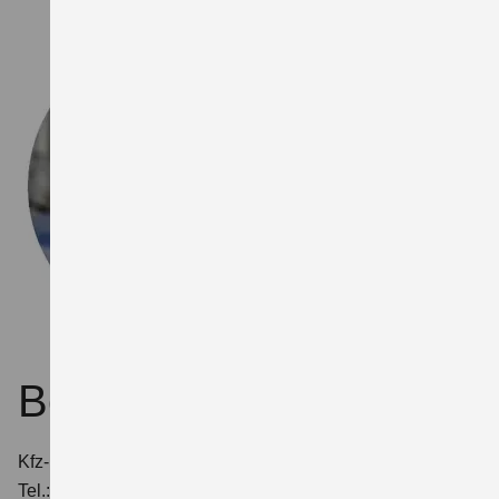
Benjamin Sauer
Kfz-Mechatroniker, Werkstattleiter
Tel.:
03943 265526