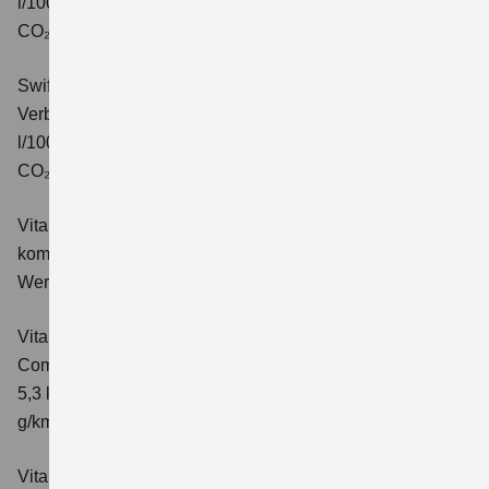
l/100km; kombinierter Wert der CO₂-Emission: 106 g/km;
CO₂-Klasse: C.
Swift 1.2 DUALJET HYBRID ALLGRIP Comfort+
Verbrauchswerte: kombinierter Energieverbrauch 4,9
l/100km; kombinierter Wert der CO₂-Emission: 110 g/km;
CO₂-Klasse: C.
Vitara 1.4 BOOSTERJET HYBRID Club
Verbrauchswerte:
kombinierter Energieverbrauch 5,3 l/100km; kombinierter
Wert der CO₂-Emission: 119 g/km; CO₂-Klasse: D
Vitara 1.4 BOOSTERJET HYBRID
Comfort
Verbrauchswerte: kombinierter Energieverbrauch
5,3 l/100km; kombinierter Wert der CO₂-Emission: 119
g/km; CO₂-Klasse: D
Vitara 1.4 BOOSTERJET HYBRID AT