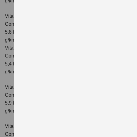
g/km; CO₂-Klasse: D
Vitara 1.4 BOOSTERJET HYBRID ALLGRIP AT
Comfort
Verbrauchswerte: kombinierter Energieverbrauch
5,8 l/100 km; kombinierter Wert der CO₂-Emission: 137
g/km; CO₂-Klasse: E
Vitara 1.4 BOOSTERJET HYBRID ALLGRIP
Comfort+ Verbrauchswerte: kombinierter Energieverbrauch
5,4 l/100km; kombinierter Wert der CO₂-Emission: 129
g/km; CO₂-Klasse: D
Vitara 1.4 BOOSTERJET HYBRID ALLGRIP AT
Comfort+
Verbrauchswerte: kombinierter Energieverbrauch
5,9 l/100 km; kombinierter Wert der CO₂-Emission: 138
g/km; CO₂-Klasse: E
Vitara 1.5 DUALJET HYBRID AGS
Comfort
Verbrauchswerte: kombinierter Energieverbrauch