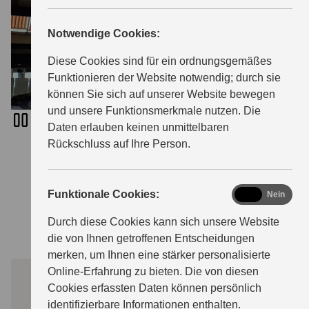
Notwendige Cookies:
ÜBER UNS
Diese Cookies sind für ein ordnungsgemäßes
Funktionieren der Website notwendig; durch sie
können Sie sich auf unserer Website bewegen
und unsere Funktionsmerkmale nutzen. Die
Daten erlauben keinen unmittelbaren
Rückschluss auf Ihre Person.
Aktuelle Suzuki
Modelle
functional
Funktionale Cookies:
Ja
Nein
Durch diese Cookies kann sich unsere Website
die von Ihnen getroffenen Entscheidungen
merken, um Ihnen eine stärker personalisierte
Online-Erfahrung zu bieten. Die von diesen
Cookies erfassten Daten können persönlich
Vitara
identifizierbare Informationen enthalten.