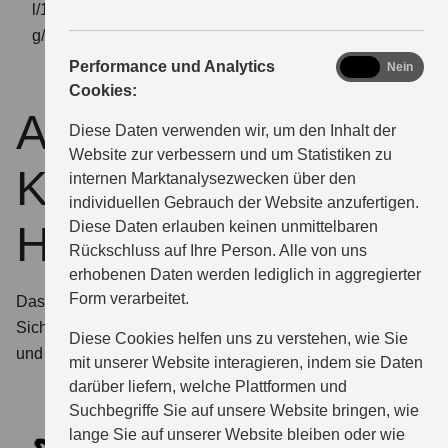
l/100km; kombinierter Wert der CO₂-Emission: 99
g/km; CO₂-Klasse: C
analytics
Performance und Analytics
Ja
Nein
Cookies:
Attraktive
Diese Daten verwenden wir, um den Inhalt der
Website zur verbessern und um Statistiken zu
Konditionen frei
internen Marktanalysezwecken über den
individuellen Gebrauch der Website anzufertigen.
Haus.
Diese Daten erlauben keinen unmittelbaren
Rückschluss auf Ihre Person. Alle von uns
erhobenen Daten werden lediglich in aggregierter
Form verarbeitet.
Das Wichtigste ist schon drin. Wie das komplette
Sicherheitspaket im Swift. Hinzu kommen geringe Kosten
Diese Cookies helfen uns zu verstehen, wie Sie
und Verbrauch im laufenden Betrieb.
mit unserer Website interagieren, indem sie Daten
darüber liefern, welche Plattformen und
Suchbegriffe Sie auf unsere Website bringen, wie
lange Sie auf unserer Website bleiben oder wie