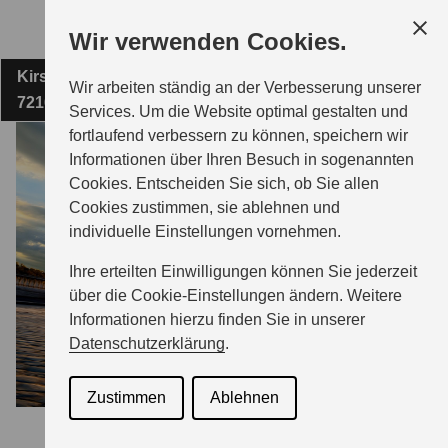
Zum
Wir verwenden Cookies.
Hauptinhalt
Kirschbäumle 2
AUTOHAUS DAUB GMBH
Wir arbeiten ständig an der Verbesserung unserer
72160 Horb am Neckar
Services. Um die Website optimal gestalten und
fortlaufend verbessern zu können, speichern wir
MODELLE
Informationen über Ihren Besuch in sogenannten
Cookies. Entscheiden Sie sich, ob Sie allen
Cookies zustimmen, sie ablehnen und
ZUBEHÖR
individuelle Einstellungen vornehmen.
Ihre erteilten Einwilligungen können Sie jederzeit
BERATUNG & KAUF
über die Cookie-Einstellungen ändern. Weitere
Informationen hierzu finden Sie in unserer
Datenschutzerklärung
.
GESCHÄFTSKUNDEN
Zustimmen
Ablehnen
SERVICE