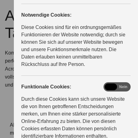
Angebote für
Notwendige Cookies:
ÜBER UNS
Taxiunternehmen.
Diese Cookies sind für ein ordnungsgemäßes
Funktionieren der Website notwendig; durch sie
können Sie sich auf unserer Website bewegen
und unsere Funktionsmerkmale nutzen. Die
Kommen wie gerufen:
Mit geringem Verbrauch und
Daten erlauben keinen unmittelbaren
perfekter digitaler Anbindung machen Swace und
Rückschluss auf Ihre Person.
Across im Taxidienst eine starke Figur. Dazu ein
vollständiges Sicherheitspaket – beruhigend für Fahrer
und alle Gäste.
functional
Funktionale Cookies:
Ja
Nein
Durch diese Cookies kann sich unsere Website
die von Ihnen getroffenen Entscheidungen
merken, um Ihnen eine stärker personalisierte
Online-Erfahrung zu bieten. Die von diesen
Abbildung zeigt Swace 1.8 HYBRID CVT Comfort+
Cookies erfassten Daten können persönlich
mit Sonderumbauten
identifizierbare Informationen enthalten.