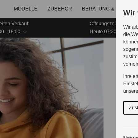
MODELLE
ZUBEHÖR
BERATUNG & KAUF
Wir
iten Verkauf:
Öffnungszeiten Servic
Wir ar
0 - 18:00
Heute 07:30 - 17:00
die We
können
sogena
Z
zustim
vorne
Ihre e
Einste
k
unser
Zus