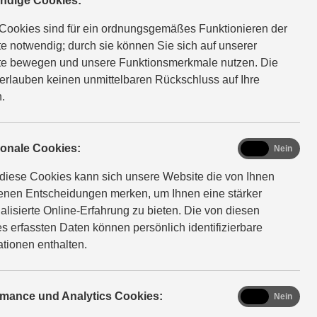
eranstaltu
ndige Cookies:
Cookies sind für ein ordnungsgemäßes Funktionieren der
e notwendig; durch sie können Sie sich auf unserer
g.
e bewegen und unsere Funktionsmerkmale nutzen. Die
erlauben keinen unmittelbaren Rückschluss auf Ihre
.
ehen bei uns keine Events unmittelbar bevor. Aber das
functional
ionale Cookies:
Ja
Nein
schnell ändern. Es lohnt sich also, von Zeit zu Zeit auf
diese Cookies kann sich unsere Website die von Ihnen
ite reinzuschauen. Wie wärs in der Zwischenzeit mit
fenen Entscheidungen merken, um Ihnen eine stärker
nt für Sie ganz persönlich:
alisierte Online-Erfahrung zu bieten. Die von diesen
lle Beratung zu Ihrem Wunschmodell.
s erfassten Daten können persönlich identifizierbare
en Ihr favorisiertes Suzuki Modell aus nächster Nähe
ationen enthalten.
nen? Wir organisieren gerne eine persönliche Beratung
robefahrt für Sie.
analytics
rmance und Analytics Cookies:
Ja
Nein