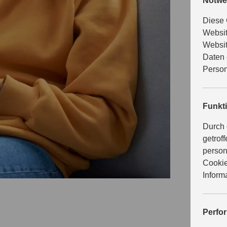
V
Notwe
Diese 
Websit
n
Websit
Daten 
Person
Aktuell st
Funkt
kann sich 
Durch 
dieser Se
getrof
einem Eve
person
Individue
Cookie
Sie möcht
Inform
kennenler
und eine P
Perfo