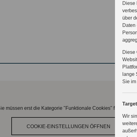
Diese 
TE
verbes
über d
Daten 
Person
aggreg
Diese 
Websit
Plattf
lange 
Sie im
Targe
ie müssen erst die Kategorie "Funktionale Cookies" freischalte
Wir si
weiter
COOKIE‑EINSTELLUNGEN ÖFFNEN
außerh