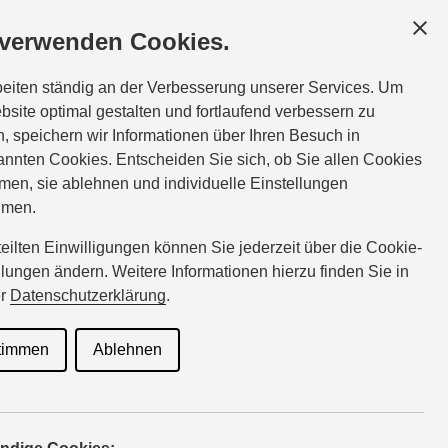
GESCHÄFTSKUNDEN
SERVICE
ÜBER UNS
 verwenden Cookies.
e:
Tel.:
06861-93978-0
beiten ständig an der Verbesserung unserer Services. Um
enzweiler@suzuki-handel.de
bsite optimal gestalten und fortlaufend verbessern zu
, speichern wir Informationen über Ihren Besuch in
nnten Cookies. Entscheiden Sie sich, ob Sie allen Cookies
urzeit
men, sie ablehnen und individuelle Einstellungen
hmen.
rteilten Einwilligungen können Sie jederzeit über die Cookie-
llungen ändern. Weitere Informationen hierzu finden Sie in
eine
er
Datenschutzerklärung
.
timmen
Ablehnen