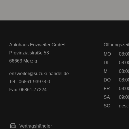
Autohaus Enzweiler GmbH
Öffnungszei
Provinzialstraße 53
MO
08:0
66663 Merzig
DI
08:0
MI
08:0
enzweiler@suzuki-handel.de
DO
08:0
Tel.: 06861-93978-0
FR
08:0
Fax: 06861-77224
SA
09:0
SO
gesc
Vertragshändler