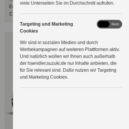
viele Unterseiten Sie im Durchschnitt aufrufen.
Energieverbrauch 5,3 l/100 km; kombinierter Wert der
CO₂-Emission: 119 g/km; CO₂-Klasse: D
marketing
Targeting und Marketing
Ja
Nein
Cookies
Wir sind in sozialen Medien und durch
S-Cross
Werbekampagnen auf weiteren Plattformen aktiv.
Und natürlich wollen wir Ihnen auch außerhalb
Muskulöser Alltagshelfer
der haendler.suzuki.de nur Inhalte anbieten, die
für Sie relevant sind. Dafür nutzen wir Targeting
und Marketing Cookies.
ab 25.640 EUR