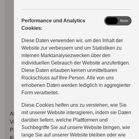
Kompakt-SUV
Suzuki Autohaus K
analytics
Performance und Analytics
Ja
Nein
Cookies:
Herzlich willkommen auf unserer Website. Entdecken Sie die 
Diese Daten verwenden wir, um den Inhalt der
Autohauses. Wir freuen uns auf Sie.
Website zur verbessern und um Statistiken zu
internen Marktanalysezwecken über den
individuellen Gebrauch der Website anzufertigen.
PROBEFAHRT VEREINBAREN
Diese Daten erlauben keinen unmittelbaren
ab 27.750 EUR
Rückschluss auf Ihre Person. Alle von uns
Mild-Hybrid, auch als Vollhybrid
erhobenen Daten werden lediglich in aggregierter
Form verarbeitet.
MEHR ÜBER DEN VITARA
Diese Cookies helfen uns zu verstehen, wie Sie
mit unserer Website interagieren, indem sie Daten
Abbildung zeigt aufpreispflichtige Sonderausstattung.
darüber liefern, welche Plattformen und
Vitara 1.4 BOOSTERJET HYBRID Club (81 kW | 110
Suchbegriffe Sie auf unsere Website bringen, wie
PS | 6-Gang-Schaltgetriebe | Hubraum 1.373 ccm |
lange Sie auf unserer Website bleiben oder wie
Kraftstoffart Benzin) Verbrauchswerte: kombinierter