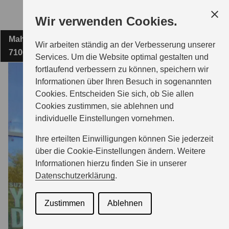
Zum
Wir verwenden Cookies.
Hauptinhalt
Mahdentalstraße 86
AUTOHAUS KÖRNER GMBH
Wir arbeiten ständig an der Verbesserung unserer
71065 Sindelfingen
Services. Um die Website optimal gestalten und
fortlaufend verbessern zu können, speichern wir
MODELLE
Informationen über Ihren Besuch in sogenannten
Cookies. Entscheiden Sie sich, ob Sie allen
Cookies zustimmen, sie ablehnen und
ZUBEHÖR
individuelle Einstellungen vornehmen.
Ihre erteilten Einwilligungen können Sie jederzeit
BERATUNG & KAUF
über die Cookie-Einstellungen ändern. Weitere
Informationen hierzu finden Sie in unserer
Datenschutzerklärung
.
GESCHÄFTSKUNDEN
Zustimmen
Ablehnen
SERVICE