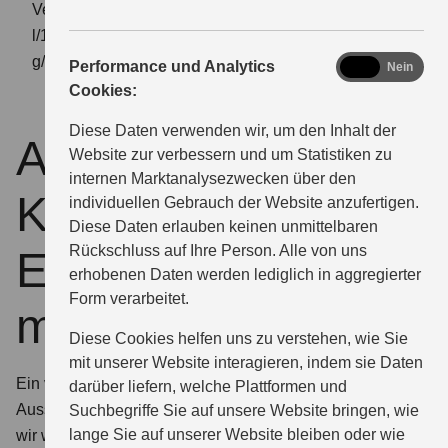
Verbrauchswerte: kombinierter Energieverbrauch 4,5
l/100 km; kombinierter Wert der CO₂-Emission: 102
g/km; CO₂-Klasse: C
analytics
Performance und Analytics
Ja
Nein
Cookies:
Diese Daten verwenden wir, um den Inhalt der
Attraktive
Website zur verbessern und um Statistiken zu
internen Marktanalysezwecken über den
Konditionen?
individuellen Gebrauch der Website anzufertigen.
Diese Daten erlauben keinen unmittelbaren
Rückschluss auf Ihre Person. Alle von uns
Einfach
erhobenen Daten werden lediglich in aggregierter
Form verarbeitet.
mitnehmen.
Diese Cookies helfen uns zu verstehen, wie Sie
mit unserer Website interagieren, indem sie Daten
Ein vollständiges Sicherheitspaket ist bei Suzuki in allen
darüber liefern, welche Plattformen und
Ausstattungsvarianten meist schon serienmäßig. Und weil
Suchbegriffe Sie auf unsere Website bringen, wie
lange Sie auf unserer Website bleiben oder wie
wir wissen, dass Taxiunternehmen Umbau- und