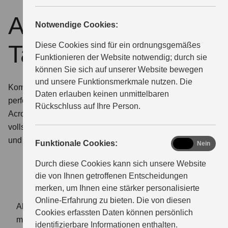
Angebote für
Notwendige Cookies:
ÜBER UNS
Taxiunternehmen.
Diese Cookies sind für ein ordnungsgemäßes
Funktionieren der Website notwendig; durch sie
können Sie sich auf unserer Website bewegen
und unsere Funktionsmerkmale nutzen. Die
Kommen wie gerufen:
Mit geringem Verbrauch und
Daten erlauben keinen unmittelbaren
perfekter digitaler Anbindung machen Swace und
Rückschluss auf Ihre Person.
Across im Taxidienst eine starke Figur. Dazu ein
vollständiges Sicherheitspaket – beruhigend für Fahrer
und alle Gäste.
functional
Funktionale Cookies:
Ja
Nein
Durch diese Cookies kann sich unsere Website
die von Ihnen getroffenen Entscheidungen
merken, um Ihnen eine stärker personalisierte
Online-Erfahrung zu bieten. Die von diesen
Abbildung zeigt Swace 1.8 HYBRID CVT Comfort+
Cookies erfassten Daten können persönlich
mit Sonderumbauten
identifizierbare Informationen enthalten.