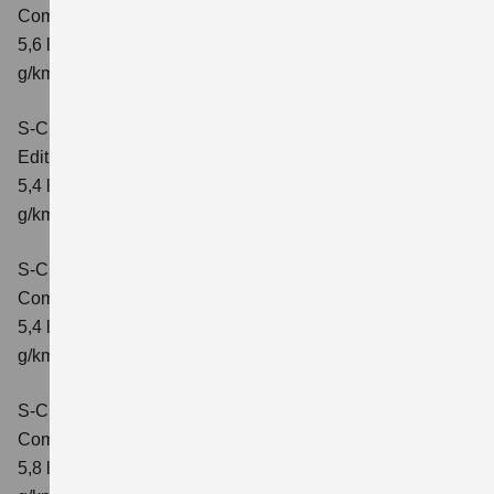
Comfort+
Verbrauchswerte: kombinierter Energieverbrauch
5,6 l/100km; kombinierter Wert der CO₂-Emission: 127
g/km; CO₂-Klasse: D
S-Cross 1.4 BOOSTERJET HYBRID
Edition
Verbrauchswerte: kombinierter Energieverbrauch
5,4 l/100 km; kombinierter Wert der CO2-Emission: 121
g/km; CO2-Klasse: D
S-Cross 1.4 BOOSTERJET HYBRID
Comfort
Verbrauchswerte: kombinierter Energieverbrauch
5,4 l/100 km; kombinierter Wert der CO2-Emission: 121
g/km; CO2-Klasse: D
S-Cross 1.4 BOOSTERJET HYBRID AT
Comfort
Verbrauchswerte: kombinierter Energieverbrauch
5,8 l/100 km; kombinierter Wert der CO2-Emission: 132