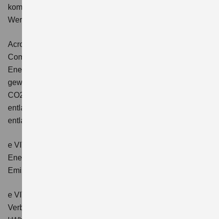
kombinierter Energieverbrauch 4,5 l/100km; kombinierter
Wert der CO2-Emission: 102 g/km; CO2-Klasse: C.
Across 2.5 PLUG-IN HYBRID CVT
Comfort+
Verbrauchswerte: gewichtet kombinierter
Energieverbrauch: 17,1kWh/100km plus 1,0 l/100 km;
gewichtet kombinierter Wert der CO2-Emission: 22 g/km;
CO2-Klasse: B; kombinierter Kraftstoffverbrauch bei
entladener Batterie: 6,6 l/100km; CO2-Klasse (bei
entladener Batterie): E.
e VITARA eAxle Club (49 kWh-Batterie)
Verbrauchswerte:
Energieverbrauch kombiniert: 14,9 kWh/100km; CO₂-
Emissionen kombiniert: 0 g/km; CO₂-Klasse: A.
e VITARA eAxle Comfort (61 kWh-Batterie)
Verbrauchswerte: Energieverbrauch kombiniert: 15,1