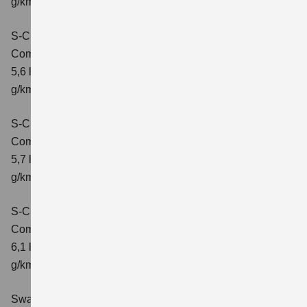
g/km; CO2-Klasse: D
S-Cross 1.4 BOOSTERJET HYBRID ALLGRIP
Comfort
Verbrauchswerte: kombinierter Energieverbrauch
5,6 l/100 km; kombinierter Wert der CO2-Emission: 131
g/km; CO2-Klasse: D
S-Cross 1.4 BOOSTERJET HYBRID ALLGRIP
Comfort+
Verbrauchswerte: kombinierter Energieverbrauch
5,7 l/100 km; kombinierter Wert der CO2-Emission: 131
g/km; CO2-Klasse: D
S-Cross 1.4 BOOSTERJET HYBRID ALLGRIP AT
Comfort+
Verbrauchswerte: kombinierter Energieverbrauch
6,1 l/100 km; kombinierter Wert der CO2-Emission: 141
g/km; CO2-Klasse: E
Swace 1.8 HYBRID CVT Comfort+
Verbrauchswerte: