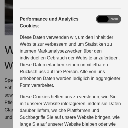
analytics
Performance und Analytics
Ja
Nein
Cookies:
Diese Daten verwenden wir, um den Inhalt der
Website zur verbessern und um Statistiken zu
Warum ECSTAR
internen Marktanalysezwecken über den
individuellen Gebrauch der Website anzufertigen.
wählen?
Diese Daten erlauben keinen unmittelbaren
Rückschluss auf Ihre Person. Alle von uns
erhobenen Daten werden lediglich in aggregierter
Speziell für Suzuki entwickelt. Bei uns finden Sie für jeden
Form verarbeitet.
Fahrzeugtyp das optimal geeignete ECSTAR Motoröl
sowie die komplette Serie zertifizierter ECSTAR
Diese Cookies helfen uns zu verstehen, wie Sie
Pflegemittel: Glasreiniger, Insektenentferner, Enteiser,
mit unserer Website interagieren, indem sie Daten
Glanzspray, Innenraumreiniger, Felgenreiniger, Bremsen-
darüber liefern, welche Plattformen und
Suchbegriffe Sie auf unsere Website bringen, wie
und Teilereiniger.
lange Sie auf unserer Website bleiben oder wie