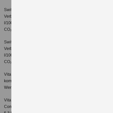
Swift 1.2 DUALJET HYBRID CVT Comfort+
Verbrauchswerte: kombinierter Energieverbrauch 4,7
l/100km; kombinierter Wert der CO₂-Emission: 106 g/km;
CO₂-Klasse: C.
Swift 1.2 DUALJET HYBRID ALLGRIP Comfort+
Verbrauchswerte: kombinierter Energieverbrauch 4,9
l/100km; kombinierter Wert der CO₂-Emission: 110 g/km;
CO₂-Klasse: C.
Vitara 1.4 BOOSTERJET HYBRID Club
Verbrauchswerte:
kombinierter Energieverbrauch 5,3 l/100km; kombinierter
Wert der CO₂-Emission: 119 g/km; CO₂-Klasse: D
Vitara 1.4 BOOSTERJET HYBRID
Comfort
Verbrauchswerte: kombinierter Energieverbrauch