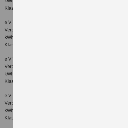
kWh/100km; CO₂-Emissionen kombiniert: 0 g/km; CO₂-
Klasse: A.
e VITARA eAxle ALLGRIP-e Comfort (61 kWh-Batterie)
Verbrauchswerte: Energieverbrauch kombiniert: 16,6
kWh/100km; CO₂-Emissionen kombiniert: 0 g/km; CO₂-
Klasse: A.
e VITARA eAxle Comfort+ (61 kWh-Batterie)
Verbrauchswerte: Energieverbrauch kombiniert: 15,1
kWh/100km; CO₂-Emissionen kombiniert: 0 g/km; CO₂-
Klasse: A.
e VITARA eAxle ALLGRIP-e Comfort+ (61 kWh-Batterie)
Verbrauchswerte: Energieverbrauch kombiniert: 16,6
kWh/100 km; CO₂-Emissionen kombiniert: 0 g/km; CO₂-
Klasse: A.