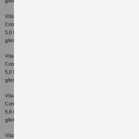
g/km; CO₂-Klasse: E
Vitara 1.5 DUALJET HYBRID AGS
Comfort
Verbrauchswerte: kombinierter Energieverbrauch
5,0 l/100km; kombinierter Wert der CO₂-Emission: 113
g/km; CO₂-Klasse: C
Vitara 1.5 DUALJET HYBRID AGS
Comfort+
Verbrauchswerte: kombinierter Energieverbrauch
5,0 l/100km; kombinierter Wert der CO₂-Emission: 114
g/km; CO₂-Klasse: C
Vitara 1.5 DUALJET HYBRID ALLGRIP AGS
Comfort
Verbrauchswerte: kombinierter Energieverbrauch
5,6 l/100km; kombinierter Wert der CO₂-Emission: 126
g/km; CO₂-Klasse: D
Vitara 1.5 DUALJET HYBRID ALLGRIP AGS