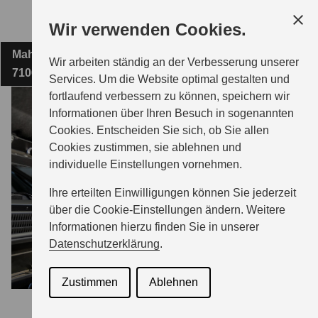
Zum
Wir verwenden Cookies.
Hauptinhalt
Mahdentalstraße 86
AUTOHAUS KÖRNER GMBH
Wir arbeiten ständig an der Verbesserung unserer
71065 Sindelfingen
Services. Um die Website optimal gestalten und
fortlaufend verbessern zu können, speichern wir
MODELLE
Informationen über Ihren Besuch in sogenannten
Cookies. Entscheiden Sie sich, ob Sie allen
Cookies zustimmen, sie ablehnen und
ZUBEHÖR
individuelle Einstellungen vornehmen.
Ihre erteilten Einwilligungen können Sie jederzeit
BERATUNG & KAUF
über die Cookie-Einstellungen ändern. Weitere
Informationen hierzu finden Sie in unserer
Datenschutzerklärung
.
GESCHÄFTSKUNDEN
Zustimmen
Ablehnen
SERVICE