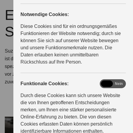
ECSTAR by
Notwendige Cookies:
ÜBER UNS
Suzuki
Diese Cookies sind für ein ordnungsgemäßes
Funktionieren der Website notwendig; durch sie
können Sie sich auf unserer Website bewegen
und unsere Funktionsmerkmale nutzen. Die
Suzuki Qualität auch bei Schutz und Pflege. ECSTAR
Daten erlauben keinen unmittelbaren
ist die von Suzuki entwickelte Marke für Motoröle und
Rückschluss auf Ihre Person.
spezielle Pflegeprodukte. So schützen Sie Ihr Fahrzeug
vor zu schnellem Verschleiß. Damit er so langlebig und
zuverlässig bleibt, wie Sie es von Suzuki gewohnt sind.
functional
Funktionale Cookies:
Ja
Nein
Durch diese Cookies kann sich unsere Website
die von Ihnen getroffenen Entscheidungen
merken, um Ihnen eine stärker personalisierte
Online-Erfahrung zu bieten. Die von diesen
Cookies erfassten Daten können persönlich
identifizierbare Informationen enthalten.