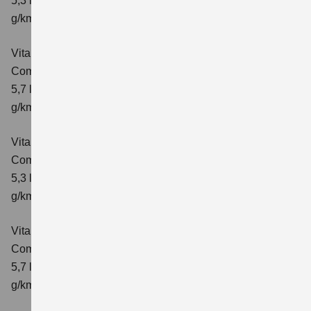
5,3 l/100km; kombinierter Wert der CO₂-Emission: 119
g/km; CO₂-Klasse: D
Vitara 1.4 BOOSTERJET HYBRID AT
Comfort
Verbrauchswerte: kombinierter Energieverbrauch
5,7 l/100 km; kombinierter Wert der CO₂-Emission: 129
g/km; CO₂-Klasse: D
Vitara 1.4 BOOSTERJET HYBRID
Comfort+
Verbrauchswerte: kombinierter Energieverbrauch
5,3 l/100km; kombinierter Wert der CO₂-Emission: 120
g/km; CO₂-Klasse: D
Vitara 1.4 BOOSTERJET HYBRID AT
Comfort+
Verbrauchswerte: kombinierter Energieverbrauch
5,7 l/100km; kombinierter Wert der CO₂-Emission: 130
g/km; CO₂-Klasse: D