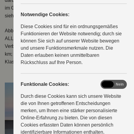
darüber hinaus. Sowohl in der Großstadt als auch draußen
im Gelände besteht er jede Prüfung mit Bravour – und
Notwendige Cookies:
sieht dabei auch noch unverschämt gut aus.
ÜBER UNS
Diese Cookies sind für ein ordnungsgemäßes
Abbildungen zeigen
S-Cross 1.4 BOOSTERJET HYBRID
Funktionieren der Website notwendig; durch sie
ALLGRIP Comfort+
können Sie sich auf unserer Website bewegen
Verbrauchswerte: kombinierter Energieverbrauch 5,4 l/100
und unsere Funktionsmerkmale nutzen. Die
km; kombinierter Wert der CO₂-Emission: 129 g/km; CO₂-
Daten erlauben keinen unmittelbaren
Klasse: D.
Rückschluss auf Ihre Person.
functional
Funktionale Cookies:
Ja
Nein
Durch diese Cookies kann sich unsere Website
die von Ihnen getroffenen Entscheidungen
merken, um Ihnen eine stärker personalisierte
Online-Erfahrung zu bieten. Die von diesen
Cookies erfassten Daten können persönlich
identifizierbare Informationen enthalten.