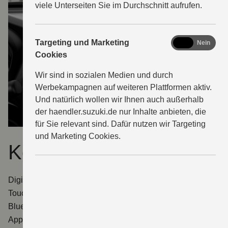
viele Unterseiten Sie im Durchschnitt aufrufen.
marketing
Targeting und Marketing
Ja
Nein
Cookies
Wir sind in sozialen Medien und durch
Werbekampagnen auf weiteren Plattformen aktiv.
Und natürlich wollen wir Ihnen auch außerhalb
der haendler.suzuki.de nur Inhalte anbieten, die
für Sie relevant sind. Dafür nutzen wir Targeting
und Marketing Cookies.
Konnektivität
Digital von Anfang an: Der intuitiv bedienbare 9-Zoll-HD-
Touchscreen integriert das Navigationssystem, die
Bluetooth®-Freisprecheinrichtung, die Rückfahrkamera,
Apple CarPlay oder Android® Auto und einzigartigen