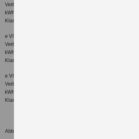
Verbrauchswerte: Energieverbrauch kombiniert: 16,6
kWh/100km; CO₂-Emissionen kombiniert: 0 g/km; CO₂-
Klasse: A.
e VITARA eAxle Comfort+ (61 kWh-Batterie)
Verbrauchswerte: Energieverbrauch kombiniert: 15,1
kWh/100km; CO₂-Emissionen kombiniert: 0 g/km; CO₂-
Klasse: A.
e VITARA eAxle ALLGRIP-e Comfort+ (61 kWh-Batterie)
Verbrauchswerte: Energieverbrauch kombiniert: 16,6
kWh/100 km; CO₂-Emissionen kombiniert: 0 g/km; CO₂-
Klasse: A.
Abbildungen zeigen Sonderausstattungen.