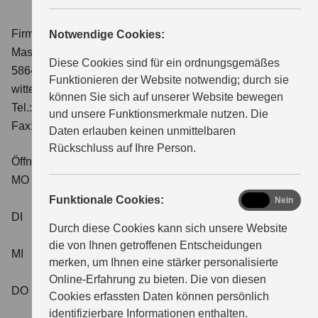
Firma Friedel Witte e.K.
Notwendige Cookies:
Masteweg 4
Diese Cookies sind für ein ordnungsgemäßes
58640 Iserlohn
Funktionieren der Website notwendig; durch sie
witte@suzuki-handel.de
können Sie sich auf unserer Website bewegen
Tel.: 02371-40123
und unsere Funktionsmerkmale nutzen. Die
Fax: 02371-45660
Daten erlauben keinen unmittelbaren
Rückschluss auf Ihre Person.
Öffnungszeiten Service
MO
08:00 - 12:30
13:00 - 17:00
functional
Funktionale Cookies:
Ja
Nein
DI
08:00 - 12:30
Durch diese Cookies kann sich unsere Website
13:00 - 17:00
die von Ihnen getroffenen Entscheidungen
MI
08:00 - 12:30
merken, um Ihnen eine stärker personalisierte
13:00 - 17:00
Online-Erfahrung zu bieten. Die von diesen
DO
08:00 - 12:30
Cookies erfassten Daten können persönlich
13:00 - 17:00
identifizierbare Informationen enthalten.