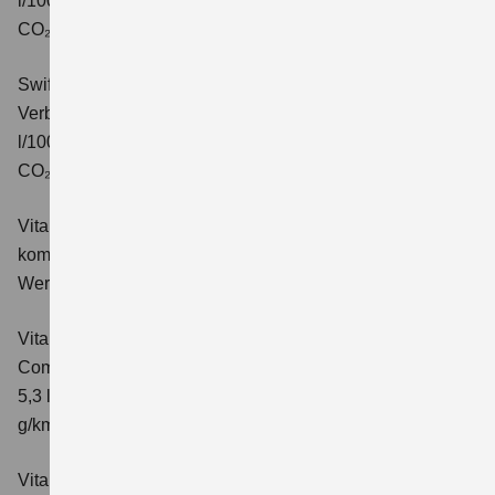
l/100km; kombinierter Wert der CO₂-Emission: 106 g/km;
CO₂-Klasse: C.
Swift 1.2 DUALJET HYBRID ALLGRIP Comfort+
Verbrauchswerte: kombinierter Energieverbrauch 4,9
l/100km; kombinierter Wert der CO₂-Emission: 110 g/km;
CO₂-Klasse: C.
Vitara 1.4 BOOSTERJET HYBRID Club
Verbrauchswerte:
kombinierter Energieverbrauch 5,3 l/100km; kombinierter
Wert der CO₂-Emission: 119 g/km; CO₂-Klasse: D
Vitara 1.4 BOOSTERJET HYBRID
Comfort
Verbrauchswerte: kombinierter Energieverbrauch
5,3 l/100km; kombinierter Wert der CO₂-Emission: 119
g/km; CO₂-Klasse: D
Vitara 1.4 BOOSTERJET HYBRID AT