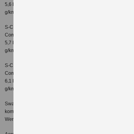
5,6 l/100 km; kombinierter Wert der CO2-Emission: 131
g/km; CO2-Klasse: D
S-Cross 1.4 BOOSTERJET HYBRID ALLGRIP
Comfort+
Verbrauchswerte: kombinierter Energieverbrauch
5,7 l/100 km; kombinierter Wert der CO2-Emission: 131
g/km; CO2-Klasse: D
S-Cross 1.4 BOOSTERJET HYBRID ALLGRIP AT
Comfort+
Verbrauchswerte: kombinierter Energieverbrauch
6,1 l/100 km; kombinierter Wert der CO2-Emission: 141
g/km; CO2-Klasse: E
Swace 1.8 HYBRID CVT Comfort+
Verbrauchswerte:
kombinierter Energieverbrauch 4,5 l/100km; kombinierter
Wert der CO2-Emission: 102 g/km; CO2-Klasse: C.