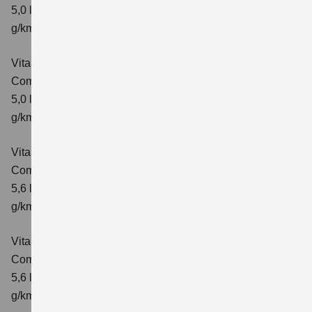
5,0 l/100km; kombinierter Wert der CO₂-Emission: 113
g/km; CO₂-Klasse: C
Vitara 1.5 DUALJET HYBRID AGS
Comfort+
Verbrauchswerte: kombinierter Energieverbrauch
5,0 l/100km; kombinierter Wert der CO₂-Emission: 114
g/km; CO₂-Klasse: C
Vitara 1.5 DUALJET HYBRID ALLGRIP AGS
Comfort
Verbrauchswerte: kombinierter Energieverbrauch
5,6 l/100km; kombinierter Wert der CO₂-Emission: 126
g/km; CO₂-Klasse: D
Vitara 1.5 DUALJET HYBRID ALLGRIP AGS
Comfort+
Verbrauchswerte: kombinierter Energieverbrauch
5,6 l/100km; kombinierter Wert der CO₂-Emission: 127
g/km; CO₂-Klasse: D