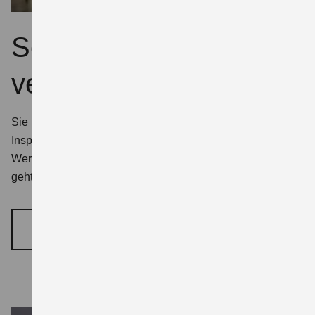
Servicetermin
vereinbaren
Sie möchten Ihr Fahrzeug für eine jahreszeitliche
Inspektion, eine TÜV-Prüfung oder einen anderen
Werkstatttermin anmelden? Mit unserem Kontaktformular
geht’s ganz einfach.
SERVICETERMIN VEREINBAREN