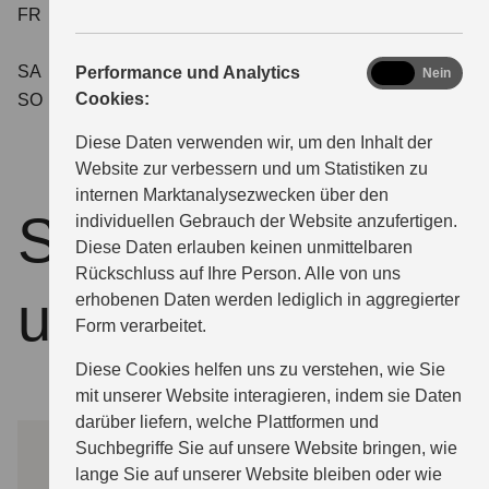
FR
08:00 - 12:30
13:00 - 15:30
SA
geschlossen
analytics
Performance und Analytics
Ja
Nein
Cookies:
SO
geschlossen
Diese Daten verwenden wir, um den Inhalt der
Website zur verbessern und um Statistiken zu
internen Marktanalysezwecken über den
So finden Sie zu
individuellen Gebrauch der Website anzufertigen.
Diese Daten erlauben keinen unmittelbaren
Rückschluss auf Ihre Person. Alle von uns
uns
erhobenen Daten werden lediglich in aggregierter
Form verarbeitet.
Diese Cookies helfen uns zu verstehen, wie Sie
mit unserer Website interagieren, indem sie Daten
darüber liefern, welche Plattformen und
Suchbegriffe Sie auf unsere Website bringen, wie
lange Sie auf unserer Website bleiben oder wie