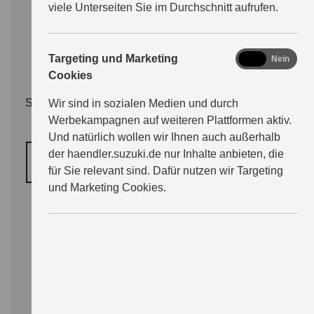
viele Unterseiten Sie im Durchschnitt aufrufen.
marketing
Targeting und Marketing
Ja
Nein
Cookies
Sie müssen erst die Kategorie "Funktionale Cookies"
Wir sind in sozialen Medien und durch
Werbekampagnen auf weiteren Plattformen aktiv.
freischalten.
Und natürlich wollen wir Ihnen auch außerhalb
der haendler.suzuki.de nur Inhalte anbieten, die
COOKIE‑EINSTELLUNGEN ÖFFNEN
für Sie relevant sind. Dafür nutzen wir Targeting
und Marketing Cookies.