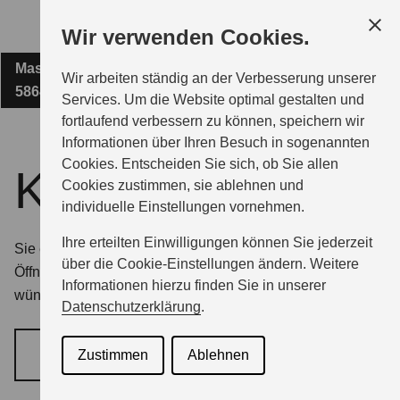
Zum
Wir verwenden Cookies.
Hauptinhalt
Masteweg 4
FIRMA FRIEDEL WITTE E.K.
Wir arbeiten ständig an der Verbesserung unserer
58640 Iserlohn
Services. Um die Website optimal gestalten und
fortlaufend verbessern zu können, speichern wir
MODELLE
Informationen über Ihren Besuch in sogenannten
Cookies. Entscheiden Sie sich, ob Sie allen
Kontakt
Cookies zustimmen, sie ablehnen und
ZUBEHÖR
individuelle Einstellungen vornehmen.
Ihre erteilten Einwilligungen können Sie jederzeit
Sie erreichen uns telefonisch zu den unten angegebenen
GESCHÄFTSKUNDEN
über die Cookie-Einstellungen ändern. Weitere
Öffnungszeiten. Wenn Sie einen Beratungstermin
Informationen hierzu finden Sie in unserer
wünschen, nutzen Sie am besten unser Kontaktformular.
Datenschutzerklärung
.
SERVICE
Zustimmen
Ablehnen
BERATUNGSTERMIN VEREINBAREN
ÜBER UNS