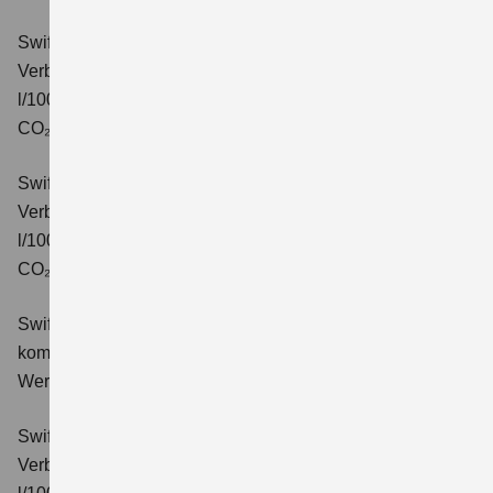
Swift 1.2 DUALJET HYBRID CVT Comfort
Verbrauchswerte: kombinierter Energieverbrauch 4,7
l/100km; kombinierter Wert der CO₂-Emission: 106 g/km;
CO₂-Klasse: C.
Swift 1.2 DUALJET HYBRID ALLGRIP Comfort
Verbrauchswerte: kombinierter Energieverbrauch 4,9
l/100km; kombinierter Wert der CO₂-Emission: 110 g/km;
CO₂-Klasse: C.
Swift 1.2 DUALJET HYBRID Comfort+
Verbrauchswerte:
kombinierter Energieverbrauch 4,4 l/100km; kombinierter
Wert der CO₂-Emission: 99 g/km; CO₂-Klasse: C.
Swift 1.2 DUALJET HYBRID CVT Comfort+
Verbrauchswerte: kombinierter Energieverbrauch 4,7