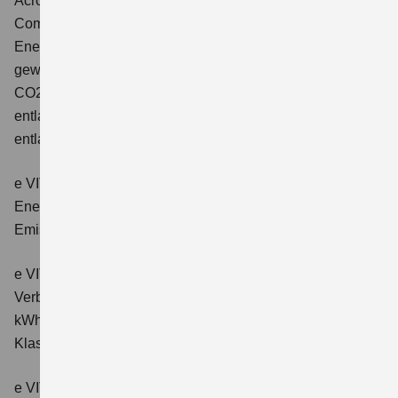
Across 2.5 PLUG-IN HYBRID CVT
Comfort+
Verbrauchswerte: gewichtet kombinierter
Energieverbrauch: 17,1kWh/100km plus 1,0 l/100 km;
gewichtet kombinierter Wert der CO2-Emission: 22 g/km;
CO2-Klasse: B; kombinierter Kraftstoffverbrauch bei
entladener Batterie: 6,6 l/100km; CO2-Klasse (bei
entladener Batterie): E.
e VITARA eAxle Club (49 kWh-Batterie)
Verbrauchswerte:
Energieverbrauch kombiniert: 14,9 kWh/100km; CO₂-
Emissionen kombiniert: 0 g/km; CO₂-Klasse: A.
e VITARA eAxle Comfort (61 kWh-Batterie)
Verbrauchswerte: Energieverbrauch kombiniert: 15,1
kWh/100km; CO₂-Emissionen kombiniert: 0 g/km; CO₂-
Klasse: A.
e VITARA eAxle ALLGRIP-e Comfort (61 kWh-Batterie)