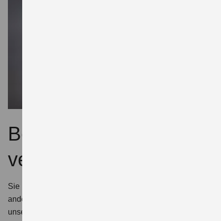
Beratungstermin
vereinbaren
Sie möchten sich zu einem Suzuki Modell oder einem
anderen Thema persönlich beraten lassen? Nutzen Sie
unser Formular, um einen Termin zu vereinbaren.