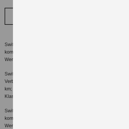
BERATUNGSTERMIN VEREINBAREN
Swift 1.2 DUALJET HYBRID Club
Verbrauchswerte:
kombinierter Energieverbrauch 4,4 l/100km; kombinierter
Wert der CO₂-Emission: 98 g/km; CO₂-Klasse: C.
Swift 1.2 DUALJET HYBRID ALLGRIP Club
Verbrauchswerte: kombinierter Energieverbrauch 4,9 l/100
km; kombinierter Wert der CO₂-Emission: 111 g/km; CO₂-
Klasse: C.
Swift 1.2 DUALJET HYBRID Comfort
Verbrauchswerte:
kombinierter Energieverbrauch 4,4 l/100km; kombinierter
Wert der CO₂-Emission: 99 g/km; CO₂-Klasse: C.