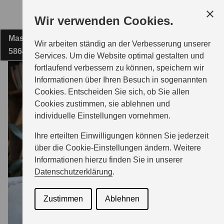
Zum
Wir verwenden Cookies.
Hauptinhalt
Masteweg 4
FIRMA FRIEDEL WITTE E.K.
Wir arbeiten ständig an der Verbesserung unserer
58640 Iserlohn
Services. Um die Website optimal gestalten und
fortlaufend verbessern zu können, speichern wir
MODELLE
Informationen über Ihren Besuch in sogenannten
Cookies. Entscheiden Sie sich, ob Sie allen
Cookies zustimmen, sie ablehnen und
ZUBEHÖR
individuelle Einstellungen vornehmen.
Ihre erteilten Einwilligungen können Sie jederzeit
GESCHÄFTSKUNDEN
über die Cookie-Einstellungen ändern. Weitere
Informationen hierzu finden Sie in unserer
Datenschutzerklärung
.
SERVICE
Zustimmen
Ablehnen
ÜBER UNS