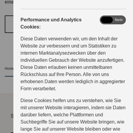
eine persönliche Beratung und eine Probefahrt für Sie.
analytics
Performance und Analytics
Ja
Nein
TERMIN VEREINBAREN
Cookies:
Diese Daten verwenden wir, um den Inhalt der
Website zur verbessern und um Statistiken zu
internen Marktanalysezwecken über den
individuellen Gebrauch der Website anzufertigen.
Diese Daten erlauben keinen unmittelbaren
Home
Service
Events
nach oben
Rückschluss auf Ihre Person. Alle von uns
erhobenen Daten werden lediglich in aggregierter
Form verarbeitet.
Diese Cookies helfen uns zu verstehen, wie Sie
mit unserer Website interagieren, indem sie Daten
darüber liefern, welche Plattformen und
Sie müssen erst die Kategorie "Funktionale Cookies"
Suchbegriffe Sie auf unsere Website bringen, wie
freischalten.
lange Sie auf unserer Website bleiben oder wie