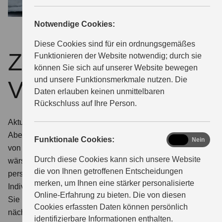
Notwendige Cookies:
Diese Cookies sind für ein ordnungsgemäßes
Zurzeit keine
Funktionieren der Website notwendig; durch sie
können Sie sich auf unserer Website bewegen
und unsere Funktionsmerkmale nutzen. Die
Veranstaltung.
Daten erlauben keinen unmittelbaren
Rückschluss auf Ihre Person.
Aktuell stehen bei uns keine Events unmittelbar bevor.
Aber das kann sich schnell ändern. Es lohnt sich also,
functional
Funktionale Cookies:
Ja
Nein
von Zeit zu Zeit auf dieser Seite reinzuschauen. Wie
Durch diese Cookies kann sich unsere Website
wärs in der Zwischenzeit mit einem Event für Sie ganz
die von Ihnen getroffenen Entscheidungen
persönlich:
merken, um Ihnen eine stärker personalisierte
Individuelle Beratung zu Ihrem Wunschmodell.
Online-Erfahrung zu bieten. Die von diesen
Sie möchten Ihr favorisiertes Suzuki Modell aus
Cookies erfassten Daten können persönlich
nächster Nähe kennenlernen? Wir organisieren gerne
identifizierbare Informationen enthalten.