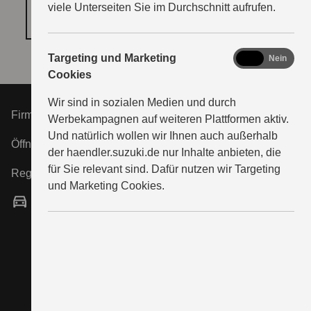
viele Unterseiten Sie im Durchschnitt aufrufen.
COOKIE‑EINSTELLUNGEN ÖFFNEN
marketing
Targeting und Marketing
Ja
Nein
Cookies
Wir sind in sozialen Medien und durch
Firma Friedel Witte e.K.
Werbekampagnen auf weiteren Plattformen aktiv.
Und natürlich wollen wir Ihnen auch außerhalb
Öffnungszeiten Service:
der haendler.suzuki.de nur Inhalte anbieten, die
für Sie relevant sind. Dafür nutzen wir Targeting
Registergericht:
und Marketing Cookies.
Servicepartner
Autorisierte Werkstatt für SUZUKI-Automobile,
erbringt Wartungs- und Reparaturleistungen und ist
zur Erbringung von Gewährleistungsarbeiten sowie
dem Verkauf von Zubehör und Ersatzteilen berechtigt.