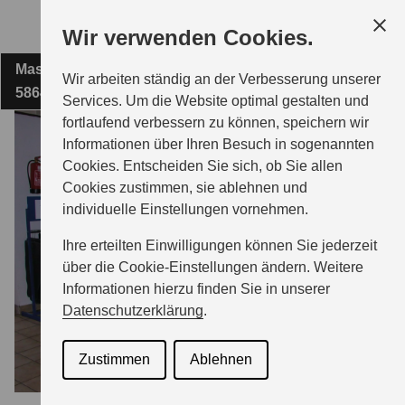
Zum
Wir verwenden Cookies.
Hauptinhalt
Masteweg 4
FIRMA FRIEDEL WITTE E.K.
Wir arbeiten ständig an der Verbesserung unserer
58640 Iserlohn
Services. Um die Website optimal gestalten und
fortlaufend verbessern zu können, speichern wir
MODELLE
Informationen über Ihren Besuch in sogenannten
Cookies. Entscheiden Sie sich, ob Sie allen
Cookies zustimmen, sie ablehnen und
ZUBEHÖR
individuelle Einstellungen vornehmen.
Ihre erteilten Einwilligungen können Sie jederzeit
GESCHÄFTSKUNDEN
über die Cookie-Einstellungen ändern. Weitere
Informationen hierzu finden Sie in unserer
Datenschutzerklärung
.
SERVICE
Zustimmen
Ablehnen
ÜBER UNS