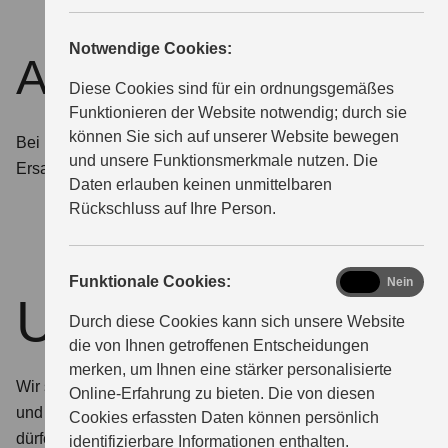
Notwendige Cookies:
Ausstellungsraum
Diese Cookies sind für ein ordnungsgemäßes
Funktionieren der Website notwendig; durch sie
können Sie sich auf unserer Website bewegen
Bei uns finden Sie den Service und die passenden
und unsere Funktionsmerkmale nutzen. Die
Ersatzteile für Ihren Suzuki
Daten erlauben keinen unmittelbaren
Rückschluss auf Ihre Person.
functional
Funktionale Cookies:
Ja
Nein
Unser Team
Durch diese Cookies kann sich unsere Website
die von Ihnen getroffenen Entscheidungen
merken, um Ihnen eine stärker personalisierte
Wir sind persönlich für Sie da. Unsere Mitarbeiterinnen
Online-Erfahrung zu bieten. Die von diesen
und Mitarbeiter freuen sich darauf, Ihnen weiterhelfen zu
Cookies erfassten Daten können persönlich
dürfen.
identifizierbare Informationen enthalten.