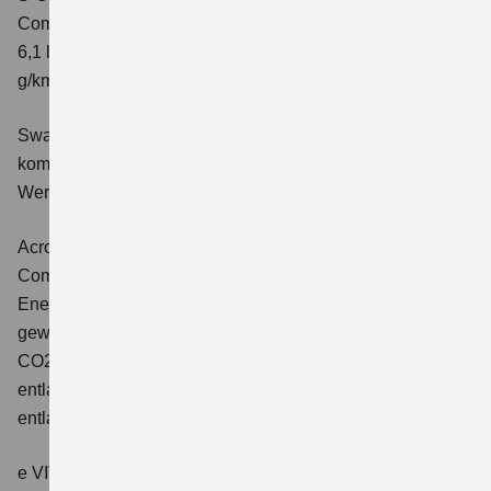
Comfort+
Verbrauchswerte: kombinierter Energieverbrauch
6,1 l/100 km; kombinierter Wert der CO2-Emission: 141
g/km; CO2-Klasse: E
Swace 1.8 HYBRID CVT Comfort+
Verbrauchswerte:
kombinierter Energieverbrauch 4,5 l/100km; kombinierter
Wert der CO2-Emission: 102 g/km; CO2-Klasse: C.
Across 2.5 PLUG-IN HYBRID CVT
Comfort+
Verbrauchswerte: gewichtet kombinierter
Energieverbrauch: 17,1kWh/100km plus 1,0 l/100 km;
gewichtet kombinierter Wert der CO2-Emission: 22 g/km;
CO2-Klasse: B; kombinierter Kraftstoffverbrauch bei
entladener Batterie: 6,6 l/100km; CO2-Klasse (bei
entladener Batterie): E.
e VITARA eAxle Club (49 kWh-Batterie)
Verbrauchswerte: