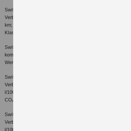
Swift 1.2 DUALJET HYBRID ALLGRIP Club
Verbrauchswerte: kombinierter Energieverbrauch 4,9 l/100
km; kombinierter Wert der CO₂-Emission: 111 g/km; CO₂-
Klasse: C.
Swift 1.2 DUALJET HYBRID Comfort
Verbrauchswerte:
kombinierter Energieverbrauch 4,4 l/100km; kombinierter
Wert der CO₂-Emission: 99 g/km; CO₂-Klasse: C.
Swift 1.2 DUALJET HYBRID CVT Comfort
Verbrauchswerte: kombinierter Energieverbrauch 4,7
l/100km; kombinierter Wert der CO₂-Emission: 106 g/km;
CO₂-Klasse: C.
Swift 1.2 DUALJET HYBRID ALLGRIP Comfort
Verbrauchswerte: kombinierter Energieverbrauch 4,9
l/100km; kombinierter Wert der CO₂-Emission: 110 g/km;