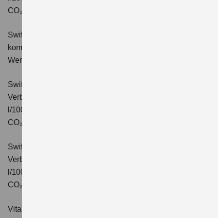
CO₂-Klasse: C.
Swift 1.2 DUALJET HYBRID Comfort+
Verbrauchswerte:
kombinierter Energieverbrauch 4,4 l/100km; kombinierter
Wert der CO₂-Emission: 99 g/km; CO₂-Klasse: C.
Swift 1.2 DUALJET HYBRID CVT Comfort+
Verbrauchswerte: kombinierter Energieverbrauch 4,7
l/100km; kombinierter Wert der CO₂-Emission: 106 g/km;
CO₂-Klasse: C.
Swift 1.2 DUALJET HYBRID ALLGRIP Comfort+
Verbrauchswerte: kombinierter Energieverbrauch 4,9
l/100km; kombinierter Wert der CO₂-Emission: 110 g/km;
CO₂-Klasse: C.
Vitara 1.4 BOOSTERJET HYBRID Club
Verbrauchswerte: