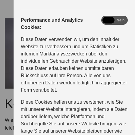
analytics
Performance und Analytics
Ja
Nein
Cookies:
Diese Daten verwenden wir, um den Inhalt der
Website zur verbessern und um Statistiken zu
internen Marktanalysezwecken über den
individuellen Gebrauch der Website anzufertigen.
Diese Daten erlauben keinen unmittelbaren
Rückschluss auf Ihre Person. Alle von uns
erhobenen Daten werden lediglich in aggregierter
Form verarbeitet.
Kontakt & Anfahrt
Diese Cookies helfen uns zu verstehen, wie Sie
mit unserer Website interagieren, indem sie Daten
darüber liefern, welche Plattformen und
Wie Sie uns auf dem schnellstem Weg erreichen – digital,
Suchbegriffe Sie auf unsere Website bringen, wie
telefonisch oder direkt mit Ihrem Suzuki.
lange Sie auf unserer Website bleiben oder wie