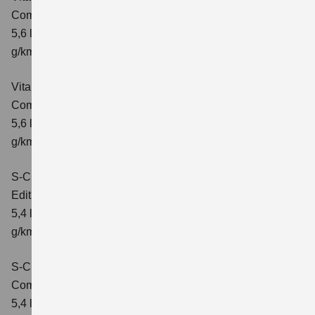
Comfort
Verbrauchswerte: kombinierter Energieverbrauch
5,6 l/100km; kombinierter Wert der CO₂-Emission: 126
g/km; CO₂-Klasse: D
Vitara 1.5 DUALJET HYBRID ALLGRIP AGS
Comfort+
Verbrauchswerte: kombinierter Energieverbrauch
5,6 l/100km; kombinierter Wert der CO₂-Emission: 127
g/km; CO₂-Klasse: D
S-Cross 1.4 BOOSTERJET HYBRID
Edition
Verbrauchswerte: kombinierter Energieverbrauch
5,4 l/100 km; kombinierter Wert der CO2-Emission: 121
g/km; CO2-Klasse: D
S-Cross 1.4 BOOSTERJET HYBRID
Comfort
Verbrauchswerte: kombinierter Energieverbrauch
5,4 l/100 km; kombinierter Wert der CO2-Emission: 121