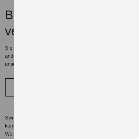
Beratungstermin
vereinbaren
Sie möchten sich zu einem Suzuki Modell oder einem
anderen Thema persönlich beraten lassen? Nutzen Sie
unser Formular, um einen Termin zu vereinbaren.
BERATUNGSTERMIN VEREINBAREN
Swift 1.2 DUALJET HYBRID Club
Verbrauchswerte:
kombinierter Energieverbrauch 4,4 l/100km; kombinierter
Wert der CO₂-Emission: 98 g/km; CO₂-Klasse: C.