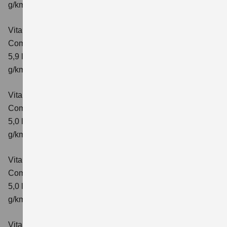
g/km; CO₂-Klasse: D
Vitara 1.4 BOOSTERJET HYBRID ALLGRIP AT
Comfort+
Verbrauchswerte: kombinierter Energieverbrauch
5,9 l/100 km; kombinierter Wert der CO₂-Emission: 138
g/km; CO₂-Klasse: E
Vitara 1.5 DUALJET HYBRID AGS
Comfort
Verbrauchswerte: kombinierter Energieverbrauch
5,0 l/100km; kombinierter Wert der CO₂-Emission: 113
g/km; CO₂-Klasse: C
Vitara 1.5 DUALJET HYBRID AGS
Comfort+
Verbrauchswerte: kombinierter Energieverbrauch
5,0 l/100km; kombinierter Wert der CO₂-Emission: 114
g/km; CO₂-Klasse: C
Vitara 1.5 DUALJET HYBRID ALLGRIP AGS