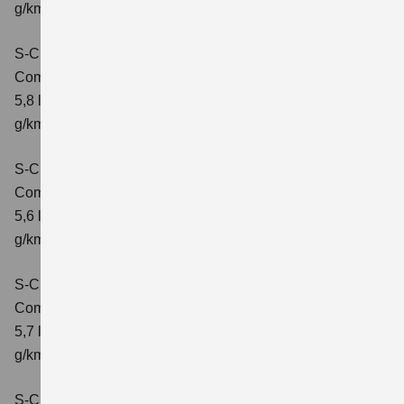
g/km; CO2-Klasse: D
S-Cross 1.4 BOOSTERJET HYBRID AT
Comfort
Verbrauchswerte: kombinierter Energieverbrauch
5,8 l/100 km; kombinierter Wert der CO2-Emission: 132
g/km; CO2-Klasse: D
S-Cross 1.4 BOOSTERJET HYBRID ALLGRIP
Comfort
Verbrauchswerte: kombinierter Energieverbrauch
5,6 l/100 km; kombinierter Wert der CO2-Emission: 131
g/km; CO2-Klasse: D
S-Cross 1.4 BOOSTERJET HYBRID ALLGRIP
Comfort+
Verbrauchswerte: kombinierter Energieverbrauch
5,7 l/100 km; kombinierter Wert der CO2-Emission: 131
g/km; CO2-Klasse: D
S-Cross 1.4 BOOSTERJET HYBRID ALLGRIP AT