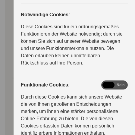
Vitara
Notwendige Cookies:
Kompakt-SUV
Diese Cookies sind für ein ordnungsgemäßes
Funktionieren der Website notwendig; durch sie
können Sie sich auf unserer Website bewegen
und unsere Funktionsmerkmale nutzen. Die
Daten erlauben keinen unmittelbaren
Rückschluss auf Ihre Person.
functional
Funktionale Cookies:
Ja
Nein
ab 27.750 EUR
Durch diese Cookies kann sich unsere Website
Mild-Hybrid, auch als Vollhybrid
die von Ihnen getroffenen Entscheidungen
merken, um Ihnen eine stärker personalisierte
Online-Erfahrung zu bieten. Die von diesen
Cookies erfassten Daten können persönlich
MEHR ÜBER DEN VITARA
identifizierbare Informationen enthalten.