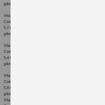
g/km; CO₂-Klasse: D
Vitara 1.4 BOOSTERJET HYBRID AT
Comfort+
Verbrauchswerte: kombinierter Energieverbrauch
5,7 l/100km; kombinierter Wert der CO₂-Emission: 130
g/km; CO₂-Klasse: D
Vitara 1.4 BOOSTERJET HYBRID ALLGRIP
Comfort
Verbrauchswerte: kombinierter Energieverbrauch
5,4 l/100km; kombinierter Wert der CO₂-Emission: 129
g/km; CO₂-Klasse: D
Vitara 1.4 BOOSTERJET HYBRID ALLGRIP AT
Comfort
Verbrauchswerte: kombinierter Energieverbrauch
5,8 l/100 km; kombinierter Wert der CO₂-Emission: 137
g/km; CO₂-Klasse: E
Vitara 1.4 BOOSTERJET HYBRID ALLGRIP