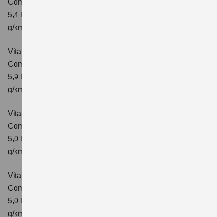
Comfort+ Verbrauchswerte: kombinierter Energieverbrauch
5,4 l/100km; kombinierter Wert der CO₂-Emission: 129
g/km; CO₂-Klasse: D
Vitara 1.4 BOOSTERJET HYBRID ALLGRIP AT
Comfort+
Verbrauchswerte: kombinierter Energieverbrauch
5,9 l/100 km; kombinierter Wert der CO₂-Emission: 138
g/km; CO₂-Klasse: E
Vitara 1.5 DUALJET HYBRID AGS
Comfort
Verbrauchswerte: kombinierter Energieverbrauch
5,0 l/100km; kombinierter Wert der CO₂-Emission: 113
g/km; CO₂-Klasse: C
Vitara 1.5 DUALJET HYBRID AGS
Comfort+
Verbrauchswerte: kombinierter Energieverbrauch
5,0 l/100km; kombinierter Wert der CO₂-Emission: 114
g/km; CO₂-Klasse: C