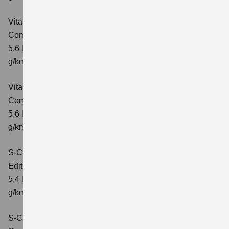
Vitara 1.5 DUALJET HYBRID ALLGRIP AGS
Comfort
Verbrauchswerte: kombinierter Energieverbrauch
5,6 l/100km; kombinierter Wert der CO₂-Emission: 126
g/km; CO₂-Klasse: D
Vitara 1.5 DUALJET HYBRID ALLGRIP AGS
Comfort+
Verbrauchswerte: kombinierter Energieverbrauch
5,6 l/100km; kombinierter Wert der CO₂-Emission: 127
g/km; CO₂-Klasse: D
S-Cross 1.4 BOOSTERJET HYBRID
Edition
Verbrauchswerte: kombinierter Energieverbrauch
5,4 l/100 km; kombinierter Wert der CO2-Emission: 121
g/km; CO2-Klasse: D
S-Cross 1.4 BOOSTERJET HYBRID