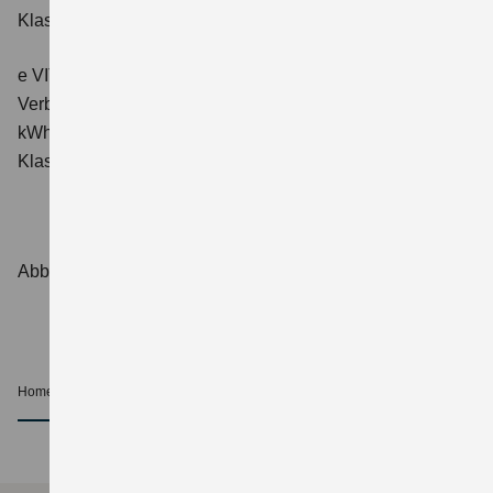
Klasse: A.
e VITARA eAxle ALLGRIP-e Comfort+ (61 kWh-Batterie)
Verbrauchswerte: Energieverbrauch kombiniert: 16,6
kWh/100 km; CO₂-Emissionen kombiniert: 0 g/km; CO₂-
Klasse: A.
Abbildungen zeigen Sonderausstattungen.
Home
Beratung und Kauf
Beratung
nach oben