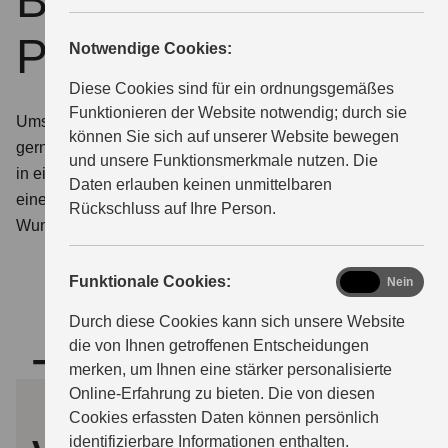
Beratung und
Probefahrttermin
Notwendige Cookies:
ÜBER UNS
Diese Cookies sind für ein ordnungsgemäßes
Funktionieren der Website notwendig; durch sie
Umschauen, einsteigen, losfahren. Wir stellen Ihnen
können Sie sich auf unserer Website bewegen
gerne die Modelle von Suzuki aus nächster Nähe vor –
und unsere Funktionsmerkmale nutzen. Die
in einem persönlichen Beratungsgespräch oder bei
Daten erlauben keinen unmittelbaren
einer Probefahrt. Teilen Sie uns hierfür einfach Ihren
Rückschluss auf Ihre Person.
Wunschtermin mit.
functional
Funktionale Cookies:
Ja
Nein
Durch diese Cookies kann sich unsere Website
die von Ihnen getroffenen Entscheidungen
Termin
merken, um Ihnen eine stärker personalisierte
Online-Erfahrung zu bieten. Die von diesen
Cookies erfassten Daten können persönlich
identifizierbare Informationen enthalten.