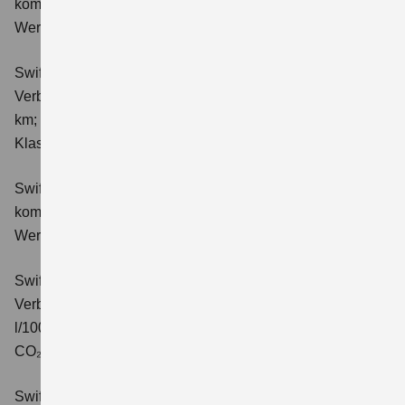
kombinierter Energieverbrauch 4,4 l/100km; kombinierter
Wert der CO₂-Emission: 98 g/km; CO₂-Klasse: C.
Swift 1.2 DUALJET HYBRID ALLGRIP Club
Verbrauchswerte: kombinierter Energieverbrauch 4,9 l/100
km; kombinierter Wert der CO₂-Emission: 111 g/km; CO₂-
Klasse: C.
Swift 1.2 DUALJET HYBRID Comfort
Verbrauchswerte:
kombinierter Energieverbrauch 4,4 l/100km; kombinierter
Wert der CO₂-Emission: 99 g/km; CO₂-Klasse: C.
Swift 1.2 DUALJET HYBRID CVT Comfort
Verbrauchswerte: kombinierter Energieverbrauch 4,7
l/100km; kombinierter Wert der CO₂-Emission: 106 g/km;
CO₂-Klasse: C.
Swift 1.2 DUALJET HYBRID ALLGRIP Comfort