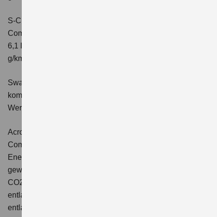
S-Cross 1.4 BOOSTERJET HYBRID ALLGRIP AT
Comfort+
Verbrauchswerte: kombinierter Energieverbrauch
6,1 l/100 km; kombinierter Wert der CO2-Emission: 141
g/km; CO2-Klasse: E
Swace 1.8 HYBRID CVT Comfort+
Verbrauchswerte:
kombinierter Energieverbrauch 4,5 l/100km; kombinierter
Wert der CO2-Emission: 102 g/km; CO2-Klasse: C.
Across 2.5 PLUG-IN HYBRID CVT
Comfort+
Verbrauchswerte: gewichtet kombinierter
Energieverbrauch: 17,1kWh/100km plus 1,0 l/100 km;
gewichtet kombinierter Wert der CO2-Emission: 22 g/km;
CO2-Klasse: B; kombinierter Kraftstoffverbrauch bei
entladener Batterie: 6,6 l/100km; CO2-Klasse (bei
entladener Batterie): E.