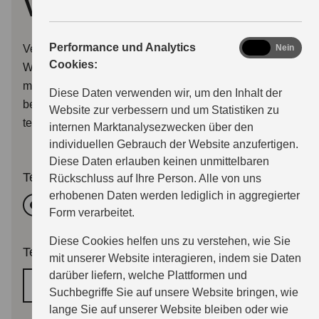
vereinbaren
analytics
Performance und Analytics
Verwenden Sie bitte dieses Formular, um uns Ihren
Ja
Nein
Cookies:
Wunschtermin für eine Beratung oder eine Probefahrt
mitzuteilen. Wir melden uns dann so bald wie möglich
Diese Daten verwenden wir, um den Inhalt der
bei Ihnen per E-Mail, oder wenn Sie wünschen auch
Website zur verbessern und um Statistiken zu
telefonisch.
internen Marktanalysezwecken über den
individuellen Gebrauch der Website anzufertigen.
Diese Daten erlauben keinen unmittelbaren
Termingrund
Rückschluss auf Ihre Person. Alle von uns
erhobenen Daten werden lediglich in aggregierter
Beratung
Probefahrttermin
Form verarbeitet.
Diese Cookies helfen uns zu verstehen, wie Sie
Terminwunsch
*
mit unserer Website interagieren, indem sie Daten
darüber liefern, welche Plattformen und
Wunschtermin
Suchbegriffe Sie auf unsere Website bringen, wie
lange Sie auf unserer Website bleiben oder wie