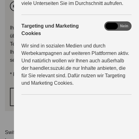
viele Unterseiten Sie im Durchschnitt aufrufen.
Vormittags
Nachmittags
marketing
Targeting und Marketing
Ja
Nein
Ihr Terminwunsch wird dem Händler mit Ihrer Anfrage
Cookies
übermittelt. Sie erhalten im Anschluss entweder eine
Terminbestätigung, oder der Händler wird sich mit
Wir sind in sozialen Medien und durch
Ihnen zwecks Terminalternativen in Verbindung
Werbekampagnen auf weiteren Plattformen aktiv.
setzen.
Und natürlich wollen wir Ihnen auch außerhalb
der haendler.suzuki.de nur Inhalte anbieten, die
*
Pflichtfelder
für Sie relevant sind. Dafür nutzen wir Targeting
und Marketing Cookies.
WEITER
Swift 1.2 DUALJET HYBRID Club
Verbrauchswerte: