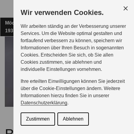
Zum
Wir verwenden Cookies.
Hauptinhalt
Möderitzer Weg 56
AUTOHAUS BORN GMBH
Wir arbeiten ständig an der Verbesserung unserer
19370 Parchim
Services. Um die Website optimal gestalten und
fortlaufend verbessern zu können, speichern wir
MODELLE
Informationen über Ihren Besuch in sogenannten
Cookies. Entscheiden Sie sich, ob Sie allen
Cookies zustimmen, sie ablehnen und
ZUBEHÖR
individuelle Einstellungen vornehmen.
Ihre erteilten Einwilligungen können Sie jederzeit
BERATUNG & KAUF
über die Cookie-Einstellungen ändern. Weitere
Informationen hierzu finden Sie in unserer
Datenschutzerklärung
.
GESCHÄFTSKUNDEN
Zustimmen
Ablehnen
SERVICE