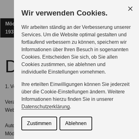
Zum
Wir verwenden Cookies.
Hauptinhalt
Möderitzer Weg 56
AUTOHAUS BORN GMBH
Wir arbeiten ständig an der Verbesserung unserer
19370 Parchim
Services. Um die Website optimal gestalten und
fortlaufend verbessern zu können, speichern wir
MODELLE
Informationen über Ihren Besuch in sogenannten
Cookies. Entscheiden Sie sich, ob Sie allen
Datenschutz
Cookies zustimmen, sie ablehnen und
ZUBEHÖR
individuelle Einstellungen vornehmen.
Ihre erteilten Einwilligungen können Sie jederzeit
1. Verantwortlicher
BERATUNG & KAUF
über die Cookie-Einstellungen ändern. Weitere
Informationen hierzu finden Sie in unserer
Verantwortlich für die Datenverarbeitung auf dieser
Datenschutzerklärung
.
Website ist:
GESCHÄFTSKUNDEN
Zustimmen
Ablehnen
Autohaus Born GmbH
Möderitzer Weg 56
SERVICE