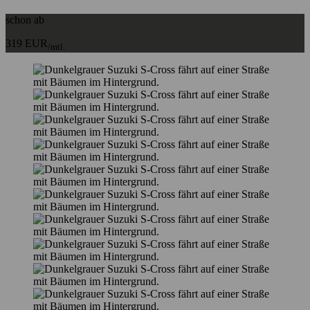
schon ab
319 EUR
/mtl.