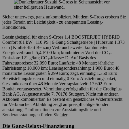
Sicher unterwegs, ganz unkompliziert. Mit dem S-Cross erobern Sie
jedes Terrain mit Leichtigkeit - zu entspannten Leasing-
Konditionen.
Leasingbeispiel für einen S-Cross 1.4 BOOSTERJET HYBRID
Comfort (81 kW | 110 PS | 6-Gang-Schaltgetriebe | Hubraum 1.373
ccm | Kraftstoffart Benzin) Verbrauchswerte: kombinierter
Energieverbrauch 5,4 l/100 km; kombinierter Wert der CO₂-
Emission: 121 g/km; CO₂-Klasse: D. Auf Basis des
Fahrzeugpreises: 32.090 Euro; Laufzeit: 48 Monate; jährliche
Fahrleistung: 10.000 km; Leasingsonderzahlung: 1.900 Euro; 48
monatliche Leasingraten à 299 Euro; zzgl. einmalig 1.350 Euro
Bereitstellungskosten und einmalig 0 Euro Aus­lieferungs­paket;
Gesamtkosten über 48 Monate Vertragslaufzeit: 17.602 Euro.
Bonität vorausgesetzt. Vermittlung erfolgt allein für die Creditplus
Bank AG, Augustenstraße 7, 70178 Stuttgart. Nicht mit anderen
Aktionen kombinierbar. Es besteht ein gesetzliches Widerrufsrecht
für Verbraucher. Abbildung zeigt aufpreispflichtige Sonder­
ausstattung.
* Informationen zur Ausstattungslinie und
Sonderausstattungen finden Sie
hier
.
Die Ganz-Relaxt-Finanzierung