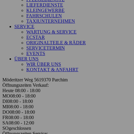
LIEFERDIENSTE
KLEINGEWERBE
FAHRSCHULEN
TAXIUNTERNEHMEN
SERVICE
WARTUNG & SERVICE
ECSTAR
ORIGINALTEILE & RÄDER
SERVICETERMIN
EVENTS
ÜBER UNS
WIR ÜBER UNS
KONTAKT & ANFAHRT
Möderitzer Weg 56
19370 Parchim
Öffnungszeiten Verkauf:
Heute 08:00 - 18:00
MO
08:00 - 18:00
DI
08:00 - 18:00
MI
08:00 - 18:00
DO
08:00 - 18:00
FR
08:00 - 18:00
SA
08:00 - 12:00
SO
geschlossen
Öffnungszeiten Service: