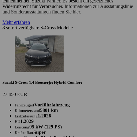
teilnehmenden Suzuki Partner. Es besteht ein gesetzliches
Widerrufsrecht für Verbraucher.
Informationen zur Ausstattungslinie
und Sonderausstattungen finden Sie
hier
.
Mehr erfahren
8 sofort verfügbare
S-Cross
Modelle
Suzuki S-Cross 1,4 Boosterjet Hybrid Comfort
27.450 EUR
Vorführfahrzeug
Fahrzeugart
5801 km
Kilometerstand
1.2026
Erstzulassung
1.2029
HU
95 kW (129 PS)
Leistung
Super
Krafstoffart