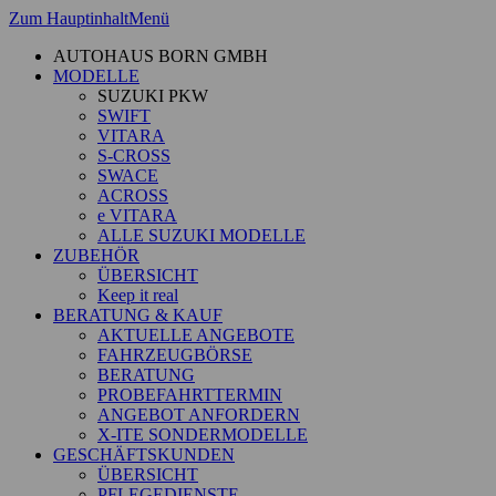
Zum Hauptinhalt
Menü
AUTOHAUS BORN GMBH
MODELLE
SUZUKI PKW
SWIFT
VITARA
S-CROSS
SWACE
ACROSS
e VITARA
ALLE SUZUKI MODELLE
ZUBEHÖR
ÜBERSICHT
Keep it real
BERATUNG & KAUF
AKTUELLE ANGEBOTE
FAHRZEUGBÖRSE
BERATUNG
PROBEFAHRTTERMIN
ANGEBOT ANFORDERN
X-ITE SONDERMODELLE
GESCHÄFTSKUNDEN
ÜBERSICHT
PFLEGEDIENSTE