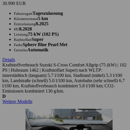
30.990 EUR
Tageszulassung
Fahrzeugart
5 km
Kilometerstand
8.2025
Erstzulassung
8.2028
HU
75 kW (102 PS)
Leistung
Super
Krafstoffart
Sphere Blue Pearl Met
Farbe
Automatik
Getriebe
Details
Kraftstoffverbrauch Suzuki S-Cross Comfort Allgrip (75 (kW) | 102
PS | Hubraum 1462 | Kraftstoffart Super) nach WLTP:
innerstädtisch (langsam) 5.7 l/100 km, Stadtrand (mittel) 5.3 l/100
km, Landstraße (schnell) 5.0 l/100 km, Autobahn (sehr schnell) 6.7
l/100 km, Kraftstoffverbrauch kombiniert 5.8 l/100 km; CO2-
Emissionen kombiniert 130 g/km.
D
Weitere Modelle