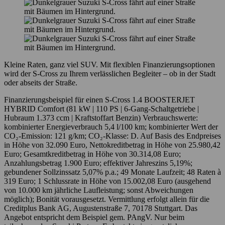
Kleine Raten, ganz viel SUV. Mit flexiblen Finanzierungsoptionen
wird der S-Cross zu Ihrem verlässlichen Begleiter – ob in der Stadt
oder abseits der Straße.
Finanzierungsbeispiel für einen S-Cross 1.4 BOOSTERJET
HYBRID Comfort (81 kW | 110 PS | 6-Gang-Schaltgetriebe |
Hubraum 1.373 ccm | Kraftstoffart Benzin) Verbrauchswerte:
kombinierter Energieverbrauch 5,4 l/100 km; kombinierter Wert der
CO₂-Emission: 121 g/km; CO₂-Klasse: D. Auf Basis des Endpreises
in Höhe von 32.090 Euro, Nettokreditbetrag in Höhe von 25.980,42
Euro; Gesamtkreditbetrag in Höhe von 30.314,08 Euro;
Anzahlungsbetrag 1.900 Euro; effektiver Jahreszins 5,19%;
gebundener Sollzinssatz 5,07% p.a.; 49 Monate Laufzeit; 48 Raten à
319 Euro; 1 Schlussrate in Höhe von 15.002,08 Euro (ausgehend
von 10.000 km jährliche Laufleistung; sonst Abweichungen
möglich); Bonität vorausgesetzt. Vermittlung erfolgt allein für die
Creditplus Bank AG, Augustenstraße 7, 70178 Stuttgart. Das
Angebot entspricht dem Beispiel gem. PAngV. Nur beim