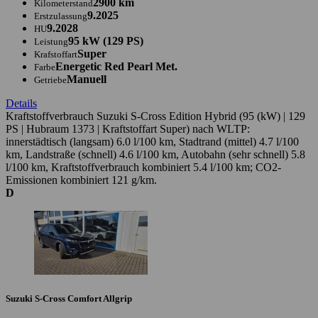
2900 km
Kilometerstand
9.2025
Erstzulassung
9.2028
HU
95 kW (129 PS)
Leistung
Super
Krafstoffart
Energetic Red Pearl Met.
Farbe
Manuell
Getriebe
Details
Kraftstoffverbrauch Suzuki S-Cross Edition Hybrid (95 (kW) | 129
PS | Hubraum 1373 | Kraftstoffart Super) nach WLTP:
innerstädtisch (langsam) 6.0 l/100 km, Stadtrand (mittel) 4.7 l/100
km, Landstraße (schnell) 4.6 l/100 km, Autobahn (sehr schnell) 5.8
l/100 km, Kraftstoffverbrauch kombiniert 5.4 l/100 km; CO2-
Emissionen kombiniert 121 g/km.
D
Suzuki S-Cross Comfort Allgrip