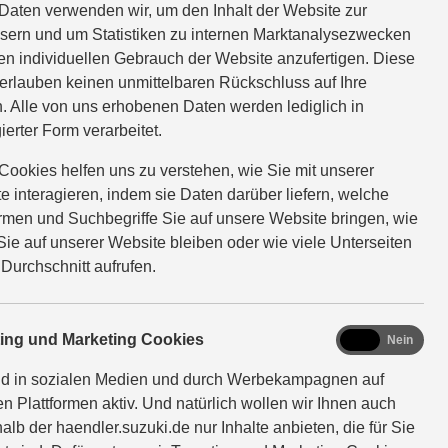
MEHR ÜBER DEN SWACE
Daten verwenden wir, um den Inhalt der Website zur
sern und um Statistiken zu internen Marktanalysezwecken
en individuellen Gebrauch der Website anzufertigen. Diese
Swace 1.8 HYBRID CVT Comfort+ (Systemleistung
erlauben keinen unmittelbaren Rückschluss auf Ihre
103 kW / 140 PS: Benzinmotor 72 kW / 98 PS und
. Alle von uns erhobenen Daten werden lediglich in
Elektromotor 70 kW | CVT-Automatikgetriebe
ierter Form verarbeitet.
(stufenlos) | Hubraum 1.798 ccm | Kraftstoffart
Cookies helfen uns zu verstehen, wie Sie mit unserer
Benzin): Verbrauchswerte: kombinierter
e interagieren, indem sie Daten darüber liefern, welche
Energieverbrauch 4,5 l/100km; kombinierter Wert der
ormen und Suchbegriffe Sie auf unsere Website bringen, wie
CO₂-Emission: 102 g/km; CO₂-Klasse: C
Sie auf unserer Website bleiben oder wie viele Unterseiten
 Durchschnitt aufrufen.
e VITARA
marketing
ting und Marketing Cookies
Ja
Nein
nd in sozialen Medien und durch Werbekampagnen auf
100 % elektrisch
en Plattformen aktiv. Und natürlich wollen wir Ihnen auch
alb der haendler.suzuki.de nur Inhalte anbieten, die für Sie