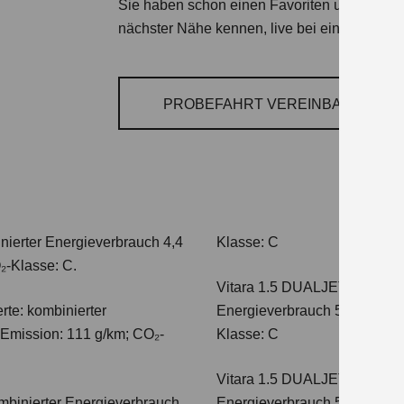
Sie haben schon einen Favoriten unter den S
nächster Nähe kennen, live bei einer Probefa
PROBEFAHRT VEREINBAREN
nierter Energieverbrauch 4,4
Klasse: C
₂-Klasse: C.
Vitara 1.5 DUALJET HYBRI
te: kombinierter
Energieverbrauch 5,0 l/100km
-Emission: 111 g/km; CO₂-
Klasse: C
Vitara 1.5 DUALJET HYBRI
mbinierter Energieverbrauch
Energieverbrauch 5,6 l/100km