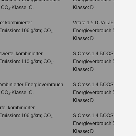
; CO₂-Klasse: C.
Klasse: D
e: kombinierter
Vitara 1.5 DUALJET HYBRI
Emission: 106 g/km; CO₂-
Energieverbrauch 5,6 l/100km
Klasse: D
werte: kombinierter
S-Cross 1.4 BOOSTERJET H
Emission: 110 g/km; CO₂-
Energieverbrauch 5,4 l/100 
Klasse: D
ombinierter Energieverbrauch
S-Cross 1.4 BOOSTERJET 
; CO₂-Klasse: C.
Energieverbrauch 5,4 l/100 
Klasse: D
te: kombinierter
Emission: 106 g/km; CO₂-
S-Cross 1.4 BOOSTERJET H
Energieverbrauch 5,8 l/100 
Klasse: D