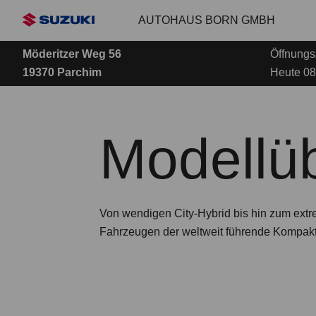
Zum
AUTOHAUS BORN GMBH
Hauptinhalt
Möderitzer Weg 56
Öffnungs
19370 Parchim
Heute 08
Modellüb
Von wendigen City-Hybrid bis hin zum extr
Fahrzeugen der weltweit führende Kompakt