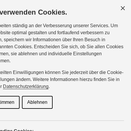
ESCHÄFTSKUNDEN
SERVICE
ÜBER UNS
 verwenden Cookies.
vice:
Tel.:
03871-62723
beiten ständig an der Verbesserung unserer Services. Um
0
born@suzuki-handel.de
bsite optimal gestalten und fortlaufend verbessern zu
, speichern wir Informationen über Ihren Besuch in
nnten Cookies. Entscheiden Sie sich, ob Sie allen Cookies
men, sie ablehnen und individuelle Einstellungen
hmen.
rteilten Einwilligungen können Sie jederzeit über die Cookie-
llungen ändern. Weitere Informationen hierzu finden Sie in
er
Datenschutzerklärung
.
illionen verkauften
timmen
Ablehnen