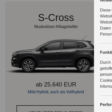
Notwe
Diese 
S-Cross
Websit
Websit
Muskulöser Alltagshelfer
Daten 
Person
Funkt
Durch 
getrof
person
Cookie
ab 25.640 EUR
Inform
Mild-Hybrid, auch als Vollhybrid
Perfo