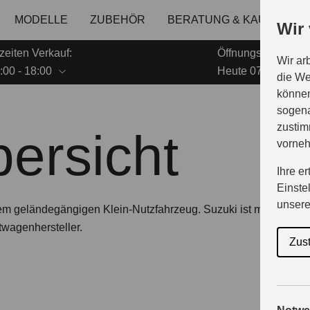
MODELLE
ZUBEHÖR
BERATUNG & KAUF
G
Wir
zeiten Verkauf:
Öffnungszeiten Ser
Wir ar
:00 - 18:00
Heute 07:00 - 18:0
die We
können
sogena
zustim
ersicht
vorne
Ihre e
Einste
unser
em geländegängigen Klein-Nutzfahrzeug. Suzuki ist mit über 3 M
wagenhersteller.
Zus