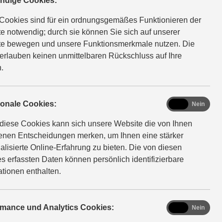
ndige Cookies:
Cookies sind für ein ordnungsgemäßes Funktionieren der
Swace
e notwendig; durch sie können Sie sich auf unserer
e bewegen und unsere Funktionsmerkmale nutzen. Die
Dynamischer Kombi
erlauben keinen unmittelbaren Rückschluss auf Ihre
.
functional
ionale Cookies:
Ja
Nein
diese Cookies kann sich unsere Website die von Ihnen
fenen Entscheidungen merken, um Ihnen eine stärker
alisierte Online-Erfahrung zu bieten. Die von diesen
s erfassten Daten können persönlich identifizierbare
ab 37.190 EUR
ationen enthalten.
Vollhybrid
analytics
rmance und Analytics Cookies:
Ja
Nein